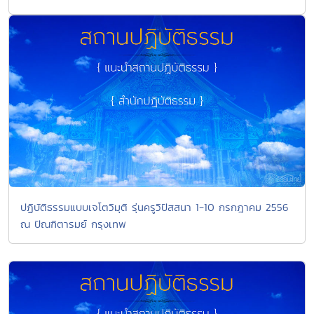
ปฏิบัติธรรมแบบเจโตวิมุติ รุ่นครูวิปัสสนา 1-10 กรกฎาคม 2556
ณ ปัณฑิตารมย์ กรุงเทพ