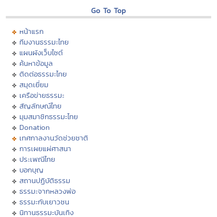
Go To Top
หน้าแรก
ทีมงานธรรมะไทย
แผนผังเว็บไซต์
ค้นหาข้อมูล
ติดต่อธรรมะไทย
สมุดเยี่ยม
เครือข่ายธรรมะ
สัญลักษณ์ไทย
มุมสมาชิกธรรมะไทย
Donation
เทศกาลงานวัดช่วยชาติ
การเผยแผ่ศาสนา
ประเพณีไทย
บอกบุญ
สถานปฏิบัติธรรม
ธรรมะจากหลวงพ่อ
ธรรมะกับเยาวชน
นิทานธรรมะบันเทิง