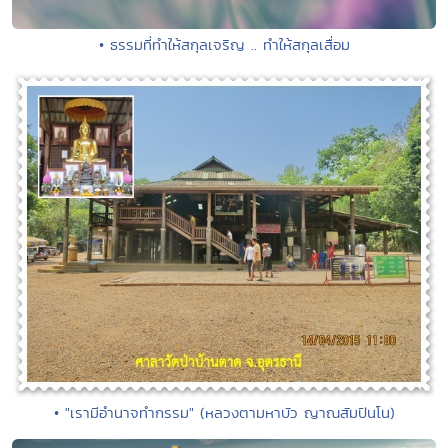
• ธรรมที่ทำให้สกุลเจริญ .. ทำให้สกุลเสื่อม
• "เรามีอำนาจทำกรรม" (หลวงตามหาบัว ญาณสัมปันโน)