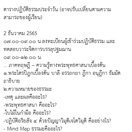
ตารางปฏิบัติธรรมประจำวัน (อาจปรับเปลี่ยนตามความ
สามารถของผู้เรียน)
2 ธันวาคม 2565
๐๗.๐๐-๐๙.๐๐ น.ลงทะเบียนผู้เข้าร่วมปฏิบัติธรรม และ
ทดสอบวาระจิตการบรรลุปฐมฌาน
๐๙.๐๐-๑๒.๐๐ น.
... ภาคทฤษฎี – ความรู้ทางพระพุทธศาสนาเบื้องต้น
๑.พระไตรปิฎกเบื้องต้น บาลี อรรถกถา ฎีกา อนุฎีกา ธัมมัต
ถาธิบาย
๒.ความหมายของธรรมะ
-เหตุ และผลคืออะไร?
-พระพุทธศาสนา คืออะไร?
-ใบไม้ในกำมือ คืออะไร?
-ปฏิบัติอริยสัจ ๔ ด้วยปัญญาวิมุติเจโตวิมุติ คืออย่างไร?
- Mind Map ธรรมะคืออะไร?