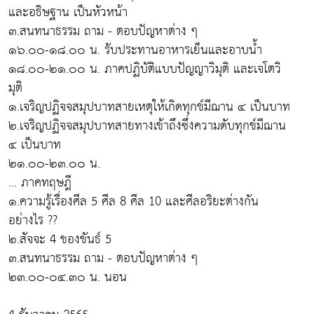
และอธิษฐาน เป็นหัวหน้า
๓.สนทนาธรรม ถาม - ตอบปัญหาต่าง ๆ
๑๖.๐๐-๑๘.๐๐ น. รับประทานอาหารเย็นและอาบน้ำ
๑๘.๐๐-๒๑.๐๐ น. ภาคปฏิบัติแบบปัญญาวิมุติ และเจโตวิ
มุติ
๑.เจริญปฏิจจสมุปบาทสายเหตุให้เกิดทุกข์มีฌาน ๔ เป็นบาท
๒.เจริญปฏิจจสมุปบาทสายทางเข้าถึงซึ่งความดับทุกข์มีฌาน
๔ เป็นบาท
๒๑.๐๐-๒๓.๐๐ น.
... ภาคทฤษฎี
๑.ความรู้เรื่องศีล 5 ศีล 8 ศีล 10 และศีลอริยะต่างกัน
อย่างไร ??
๒.สัจจะ 4 ของขันธ์ 5
๓.สนทนาธรรม ถาม - ตอบปัญหาต่าง ๆ
๒๓.๐๐-๐๔.๓๐ น. นอน