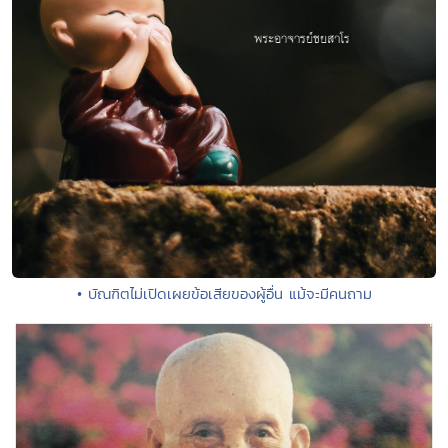
• บัณฑิตไม่เปิดเผยข้อเสียของผู้อื่น แม้จะมีคนถาม