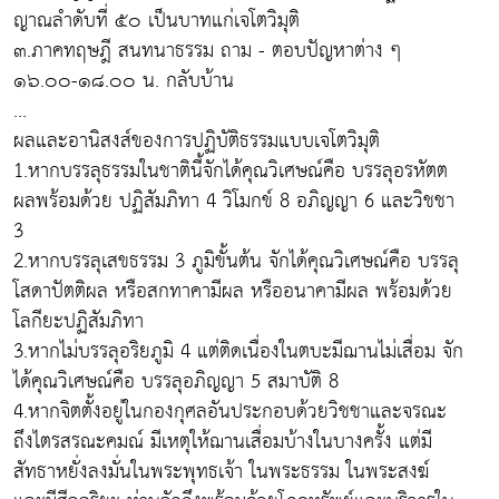
ญาณลำดับที่ ๕๐ เป็นบาทแก่เจโตวิมุติ
๓.ภาคทฤษฎี สนทนาธรรม ถาม - ตอบปัญหาต่าง ๆ
๑๖.๐๐-๑๘.๐๐ น. กลับบ้าน
...
ผลและอานิสงส์ของการปฏิบัติธรรมแบบเจโตวิมุติ
1.หากบรรลุธรรมในชาตินี้จักได้คุณวิเศษณ์คือ บรรลุอรหัตต
ผลพร้อมด้วย ปฏิสัมภิทา 4 วิโมกข์ 8 อภิญญา 6 และวิชชา
3
2.หากบรรลุเสขธรรม 3 ภูมิขั้นต้น จักได้คุณวิเศษณ์คือ บรรลุ
โสดาปัตติผล หรือสกทาคามีผล หรืออนาคามีผล พร้อมด้วย
โลกียะปฏิสัมภิทา
3.หากไม่บรรลุอริยภูมิ 4 แต่ติดเนื่องในตบะมีฌานไม่เสื่อม จัก
ได้คุณวิเศษณ์คือ บรรลุอภิญญา 5 สมาบัติ 8
4.หากจิตตั้งอยู่ในกองกุศลอันประกอบด้วยวิชชาและจรณะ
ถึงไตรสรณะคมณ์ มีเหตุให้ฌานเสื่อมบ้างในบางครั้ง แต่มี
สัทธาหยั่งลงมั่นในพระพุทธเจ้า ในพระธรรม ในพระสงฆ์