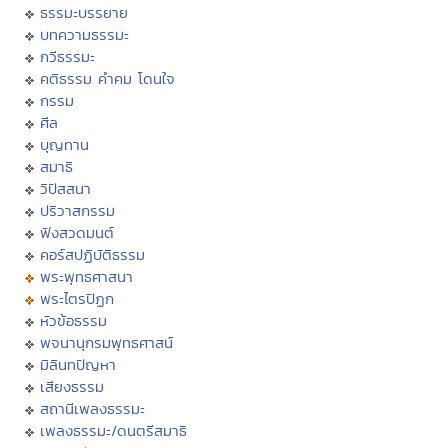
ธรรมะบรรยาย
บทความธรรมะ
กวีธรรมะ
คติธรรม คำคม โดนใจ
กรรม
ศีล
บุญทาน
สมาธิ
วิปัสสนา
ปริวาสกรรม
ฟังสวดมนต์
คอร์สปฏิบัติธรรม
พระพุทธศาสนา
พระไตรปิฏก
หัวข้อธรรม
พจนานุกรมพุทธศาสน์
มิลินทปัญหา
เสียงธรรม
สถานีเพลงธรรมะ
เพลงธรรมะ/ดนตรีสมาธิ