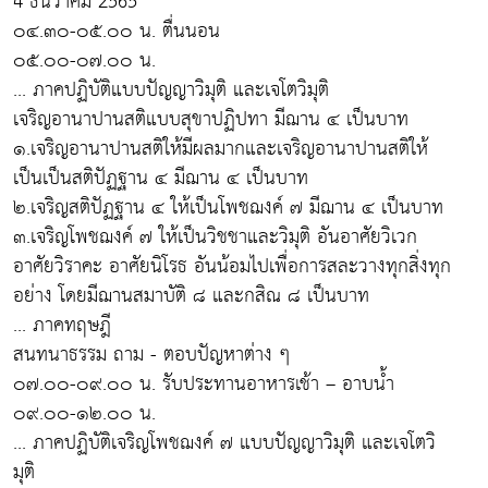
4 ธันวาคม 2565
๐๔.๓๐-๐๕.๐๐ น. ตื่นนอน
๐๕.๐๐-๐๗.๐๐ น.
... ภาคปฏิบัติแบบปัญญาวิมุติ และเจโตวิมุติ
เจริญอานาปานสติแบบสุขาปฏิปทา มีฌาน ๔ เป็นบาท
๑.เจริญอานาปานสติให้มีผลมากและเจริญอานาปานสติให้
เป็นเป็นสติปัฏฐาน ๔ มีฌาน ๔ เป็นบาท
๒.เจริญสติปัฏฐาน ๔ ให้เป็นโพชฌงค์ ๗ มีฌาน ๔ เป็นบาท
๓.เจริญโพชฌงค์ ๗ ให้เป็นวิชชาและวิมุติ อันอาศัยวิเวก
อาศัยวิราคะ อาศัยนิโรธ อันน้อมไปเพื่อการสละวางทุกสิ่งทุก
อย่าง โดยมีฌานสมาบัติ ๘ และกสิณ ๘ เป็นบาท
... ภาคทฤษฎี
สนทนาธรรม ถาม - ตอบปัญหาต่าง ๆ
๐๗.๐๐-๐๙.๐๐ น. รับประทานอาหารเช้า – อาบน้ำ
๐๙.๐๐-๑๒.๐๐ น.
... ภาคปฏิบัติเจริญโพชฌงค์ ๗ แบบปัญญาวิมุติ และเจโตวิ
มุติ