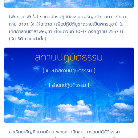
(พักกาย-พักใจ) ร่วมสมัครปฏิบัติธรรม เจริญสติภาวนา -รักษา
กาย-วาจา-ใจ ให้สะอาด (เพื่อปฏิบัติบูชาถวายเป็นพุทธบูชา) ใน
เทศกาลวันอาสาฬหบูชา ตั้งเเต่วันที่ 10-17 กรกฏาคม 2557 นี้
(รับ 50 ท่านเท่านั้น)
ขอเรียนเชิญศิษยานุศิษย์ พุทธศาสนิกชน มาร่วมปฏิบัติธรรม