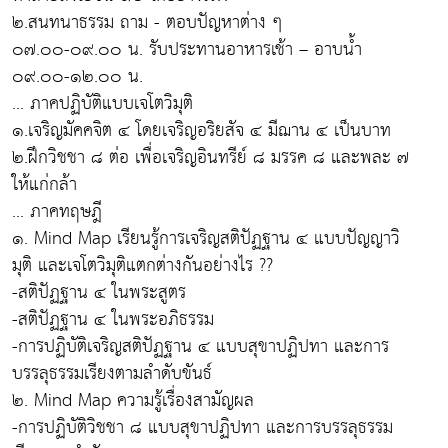
๒.สนทนาธรรม ถาม - ตอบปัญหาต่าง ๆ
๐๗.๐๐-๐๙.๐๐ น. รับประทานอาหารเช้า – อาบน้ำ
๐๙.๐๐-๑๒.๐๐ น.
... ภาคปฏิบัติแบบเจโตวิมุติ
๑.เจริญมัคคจิต ๔ โดยเจริญอริยสัจ ๔ มีฌาน ๔ เป็นบาท
๒.ฝึกวิชชา ๘ ต่อ เพื่อเจริญอินทรีย์ ๘ มรรค ๘ และพละ ๗
ให้แก่กล้า
... ภาคทฤษฎี
๑. Mind Map เรียนรู้การเจริญสติปัฏฐาน ๔ แบบปัญญาวิ
มุติ และเจโตวิมุติแตกต่างกันอย่างไร ??
-สติปัฏฐาน ๔ ในพระสูตร
-สติปัฏฐาน ๔ ในพระอภิธรรม
-การปฏิบัติเจริญสติปัฏฐาน ๔ แบบสุขาปฏิปทา และการ
บรรลุธรรมเรียงตามลำดับขันธ์
๒. Mind Map ความรู้เรื่องสามัญผล
-การปฏิบัติวิชชา ๘ แบบสุขาปฏิปทา และการบรรลุธรรม