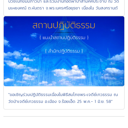
บวชเนกขัมมภาวนา และร่วมงานทอดผ้าป่าสามัคคีประจำปี ณ วัด
มเหยงคณ์ ต.หันตรา จ.พระนครศรีอยุธยา เนื่องใน วันสงกรานต์
"ขอเชิญร่วมปฏิบัติธรรมเนื่องในพิธีสมโภชพระเจดีย์เทวธรรม ณ
วัดป่าเจดีย์เทวธรรม อ.เมือง จ.ร้อยเอ็ด 25 พ.ค.- 1 มิ.ย. 58"