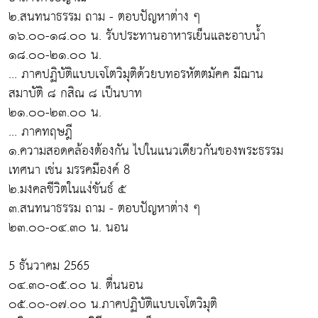
๒.สนทนาธรรม ถาม - ตอบปัญหาต่าง ๆ
๑๖.๐๐-๑๘.๐๐ น. รับประทานอาหารเย็นและอาบน้ำ
๑๘.๐๐-๒๑.๐๐ น.
... ภาคปฏิบัติแบบเจโตวิมุติด้วยบทอรหัตตมัคค มีฌาน
สมาบัติ ๘ กสิณ ๘ เป็นบาท
๒๑.๐๐-๒๓.๐๐ น.
... ภาคทฤษฎี
๑.ความสอดคล้องต้องกัน ไปในแนวเดียวกันของพระธรรม
เทศนา เช่น มรรคมีองค์ 8
๒.มงคลชีวิตในแง่ขันธ์ ๕
๓.สนทนาธรรม ถาม - ตอบปัญหาต่าง ๆ
๒๓.๐๐-๐๔.๓๐ น. นอน
5 ธันวาคม 2565
๐๔.๓๐-๐๕.๐๐ น. ตื่นนอน
๐๕.๐๐-๐๗.๐๐ น.ภาคปฏิบัติแบบเจโตวิมุติ