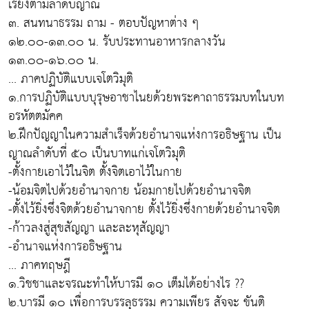
เรียงตามลำดับญาณ
๓. สนทนาธรรม ถาม - ตอบปัญหาต่าง ๆ
๑๒.๐๐-๑๓.๐๐ น. รับประทานอาหารกลางวัน
๑๓.๐๐-๑๖.๐๐ น.
... ภาคปฏิบัติแบบเจโตวิมุติ
๑.การปฏิบัติแบบบุรุษอาชาไนยด้วยพระคาถาธรรมบทในบท
อรหัตตมัคค
๒.ฝึกปัญญาในความสำเร็จด้วยอำนาจแห่งการอธิษฐาน เป็น
ญาณลำดับที่ ๕๐ เป็นบาทแก่เจโตวิมุติ
-ตั้งกายเอาไว้ในจิต ตั้งจิตเอาไว้ในกาย
-น้อมจิตไปด้วยอำนาจกาย น้อมกายไปด้วยอำนาจจิต
-ตั้งไว้ยิ่งซึ่งจิตด้วยอำนาจกาย ตั้งไว้ยิ่งซึ่งกายด้วยอำนาจจิต
-ก้าวลงสู่สุขสัญญา และละหุสัญญา
-อำนาจแห่งการอธิษฐาน
... ภาคทฤษฎี
๑.วิชชาและจรณะทำให้บารมี ๑๐ เต็มได้อย่างไร ??
๒.บารมี ๑๐ เพื่อการบรรลุธรรม ความเพียร สัจจะ ขันติ