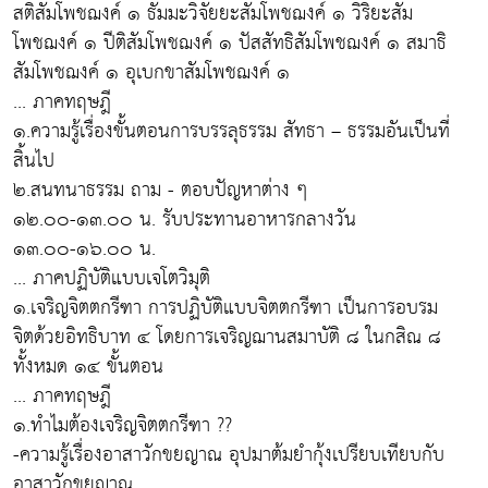
สติสัมโพชฌงค์ ๑ ธัมมะวิจัยยะสัมโพชฌงค์ ๑ วิริยะสัม
โพชฌงค์ ๑ ปีติสัมโพชฌงค์ ๑ ปัสสัทธิสัมโพชฌงค์ ๑ สมาธิ
สัมโพชฌงค์ ๑ อุเบกขาสัมโพชฌงค์ ๑
... ภาคทฤษฎี
๑.ความรู้เรื่องขั้นตอนการบรรลุธรรม สัทธา – ธรรมอันเป็นที่
สิ้นไป
๒.สนทนาธรรม ถาม - ตอบปัญหาต่าง ๆ
๑๒.๐๐-๑๓.๐๐ น. รับประทานอาหารกลางวัน
๑๓.๐๐-๑๖.๐๐ น.
... ภาคปฏิบัติแบบเจโตวิมุติ
๑.เจริญจิตตกรีฑา การปฏิบัติแบบจิตตกรีฑา เป็นการอบรม
จิตด้วยอิทธิบาท ๔ โดยการเจริญฌานสมาบัติ ๘ ในกสิณ ๘
ทั้งหมด ๑๔ ขั้นตอน
... ภาคทฤษฎี
๑.ทำไมต้องเจริญจิตตกรีฑา ??
-ความรู้เรื่องอาสาวักขยญาณ อุปมาต้มยำกุ้งเปรียบเทียบกับ
อาสาวักขยญาณ