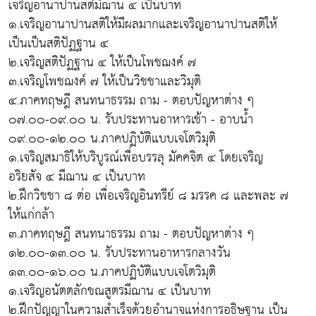
เจริญอานาปานสติมีฌาน ๔ เป็นบาท
๑.เจริญอานาปานสติให้มีผลมากและเจริญอานาปานสติให้
เป็นเป็นสติปัฏฐาน ๔
๒.เจริญสติปัฏฐาน ๔ ให้เป็นโพชฌงค์ ๗
๓.เจริญโพชฌงค์ ๗ ให้เป็นวิชชาและวิมุติ
๔.ภาคทฤษฎี สนทนาธรรม ถาม - ตอบปัญหาต่าง ๆ
๐๗.๐๐-๐๙.๐๐ น. รับประทานอาหารเช้า - อาบน้ำ
๐๙.๐๐-๑๒.๐๐ น.ภาคปฏิบัติแบบเจโตวิมุติ
๑.เจริญสมาธิให้บริบูรณ์เพื่อบรรลุ มัคคจิต ๔ โดยเจริญ
อริยสัจ ๔ มีฌาน ๔ เป็นบาท
๒.ฝึกวิชชา ๘ ต่อ เพื่อเจริญอินทรีย์ ๘ มรรค ๘ และพละ ๗
ให้แก่กล้า
๓.ภาคทฤษฎี สนทนาธรรม ถาม - ตอบปัญหาต่าง ๆ
๑๒.๐๐-๑๓.๐๐ น. รับประทานอาหารกลางวัน
๑๓.๐๐-๑๖.๐๐ น.ภาคปฏิบัติแบบเจโตวิมุติ
๑.เจริญอนัตตลักขณสูตรมีฌาน ๔ เป็นบาท
๒.ฝึกปัญญาในความสำเร็จด้วยอำนาจแห่งการอธิษฐาน เป็น