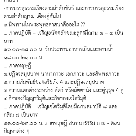
ศาสนา
-การบรรลุธรรมเรียงตามลำดับขันธ์ และการบรรลุธรรมเรียง
ตามลำดับญาณ เคียงคู่กันไป
๒.นิพพานในพระพุทธศาสนาคืออะไร ??
... ภาคปฏิบัติ – เจริญอนัตตลักขณะสูตรมีฌาน ๑ – ๔ เป็น
บาท
๑๖.๐๐-๑๘.๐๐ น. รับประทานอาหารเย็นและอาบน้ำ
๑๘.๐๐-๒๑.๐๐ น.
... ภาคทฤษฎี
๑.ปฏิจจสมุปบาท นานาภาวะ เอกภาวะ และสัพพะภาวะ
๒.ความสัมพันธ์ของอริยสัจ 4 และปฏิจจสมุปบาท
๓.ความแตกต่างระหว่าง สัตว์ หรือสัตตานัง และคู่บุรุษ 4 คู่
๔.กิจของปัญญาวิมุติและกิจของเจโตวิมุติ
... ภาคปฏิบัติ – เจริญเจโตวิมุติโดยมีฌานสมาบัติ ๘ และ
กสิณ ๘ เป็นบาท
๒๑.๐๐-๒๓.๐๐ น. ภาคทฤษฎี สนทนาธรรม ถาม - ตอบ
ปัญหาต่าง ๆ