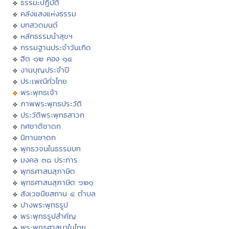
ธรรมะปฏิบัติ
คลังแสงแห่งธรรม
บทสวดมนต์
หลักธรรมนำสุขฯ
กรรมฐานประจำวันเกิด
ฮีต ๑๒ คอง ๑๔
งานบุญประจำปี
ประเพณีทั่วไทย
พระพุทธเจ้า
ภาพพระพุทธประวัติ
ประวัติพระพุทธสาวก
ทศชาติชาดก
นิทานชาดก
พุทธวจนในธรรมบท
มงคล ๓๘ ประการ
พุทธศาสนสุภาษิต
พุทธศาสนสุภาษิต ๖๒๑
สังเวชนียสถาน ๔ ตำบล
ปางพระพุทธรูป
พระพุทธรูปสำคัญ
พระพุทธศาสนาในไทย