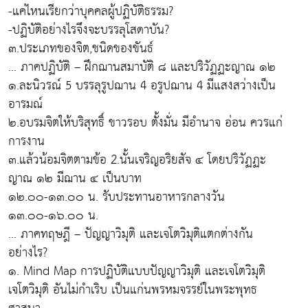
-แค่ไหนเรียกว่าบุคคลผู้ปฏิบัติธรรม?
-ปฏิบัติอย่างไรจึงจะบรรลุโสดาบัน?
๓.ประเภทของจิต,ชนิดของขันธ์
... ภาคปฏิบัติ – ฝึกฌานสมาบัติ ๘ และปริวัฏฏะญาณ ๑๒
๑.ละนิวรณ์ 5 บรรลุรูปฌาน 4 อรูปฌาน 4 มีแสงสว่างเป็น
อารมณ์
๒.อบรมจิตให้บริสุทธิ์ ขาวรอบ ตั้งมั่น มีอำนาจ อ่อน ควรแก่
การงาน
๓.แล้วน้อมจิตตามข้อ 2.นั้นเจริญอริยสัจ ๔ โดยปริวัฏฏะ
ญาณ ๑๒ มีฌาน ๔ เป็นบาท
๑๒.๐๐-๑๓.๐๐ น. รับประทานอาหารกลางวัน
๑๓.๐๐-๑๖.๐๐ น.
... ภาคทฤษฎี – ปัญญาวิมุติ และเจโตวิมุติแตกต่างกัน
อย่างไร?
๑. Mind Map การปฏิบัติแบบปัญญาวิมุติ และเจโตวิมุติ
เจโตวิมุติ อันไม่กำเริบ เป็นแก่นพรหมจรรย์ในพระพุทธ