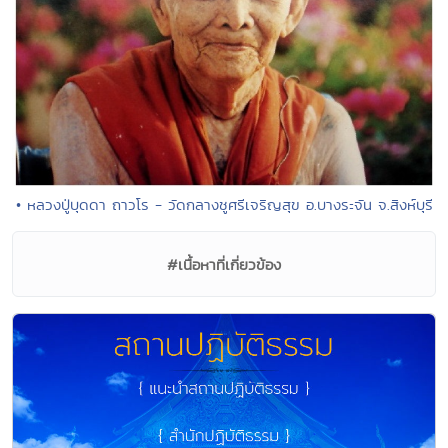
• หลวงปู่บุดดา ถาวโร - วัดกลางชูศรีเจริญสุข อ.บางระจัน จ.สิงห์บุรี
#เนื้อหาที่เกี่ยวข้อง