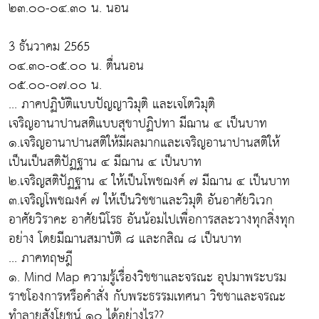
๒๓.๐๐-๐๔.๓๐ น. นอน
3 ธันวาคม 2565
๐๔.๓๐-๐๕.๐๐ น. ตื่นนอน
๐๕.๐๐-๐๗.๐๐ น.
... ภาคปฏิบัติแบบปัญญาวิมุติ และเจโตวิมุติ
เจริญอานาปานสติแบบสุขาปฏิปทา มีฌาน ๔ เป็นบาท
๑.เจริญอานาปานสติให้มีผลมากและเจริญอานาปานสติให้
เป็นเป็นสติปัฏฐาน ๔ มีฌาน ๔ เป็นบาท
๒.เจริญสติปัฏฐาน ๔ ให้เป็นโพชฌงค์ ๗ มีฌาน ๔ เป็นบาท
๓.เจริญโพชฌงค์ ๗ ให้เป็นวิชชาและวิมุติ อันอาศัยวิเวก
อาศัยวิราคะ อาศัยนิโรธ อันน้อมไปเพื่อการสละวางทุกสิ่งทุก
อย่าง โดยมีฌานสมาบัติ ๘ และกสิณ ๘ เป็นบาท
... ภาคทฤษฎี
๑. Mind Map ความรู้เรื่องวิชชาและจรณะ อุปมาพระบรม
ราชโองการหรือคำสั่ง กับพระธรรมเทศนา วิชชาและจรณะ
ทำลายสังโยชน์ ๑๐ ได้อย่างไร??