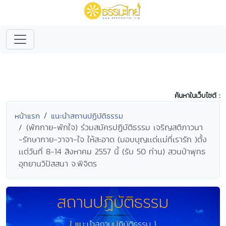
ค้นหาในเว็บไซต์ :
หน้าแรก
แนะนำสถานปฏิบัติธรรม
(พักกาย-พักใจ) ร่วมสมัครปฏิบัติธรรม เจริญสติภาวนา
-รักษากาย-วาจา-ใจ ให้สะอาด (มอบบุญเเด่เเม่ที่เรารัก )ตั้ง
เเต่วันที่ 8-14 สิงหาคม 2557 นี้ (รับ 50 ท่าน) สวนป่าพุทธ
อุทยานวิปัสสนา จ.พิจิตร