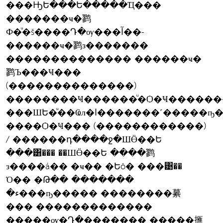
���ԢԵ���Ե�����Ҵ���
�������ҹ�鹨
Ф�ͧ�š����Դ�ѹ���آ��-
������ҹ�鹨з�������
�������������� ������ҹ�
鹨Ъ���Ҹ���
(��������������)
��������Ҹ������ͧ�Ѻ�Ҹ������
���ШԵ�ͧ��Ҩл�ا�������˹�����ҧ��������Ҹ���(�����է��)
����Ѻ�Ҹ��� (������������)
/ ������դ����ջ�ШӪ��Ե
���͸��� ��ШӪ��Ե ����鹨
з����á�� �ҹ�� �Եô� ���͹��
Ό�� �Թ�� �������
�ء���ҧ����� ��������繤
��� �������������
�����ѹ�Դ�֧������� �����㨤