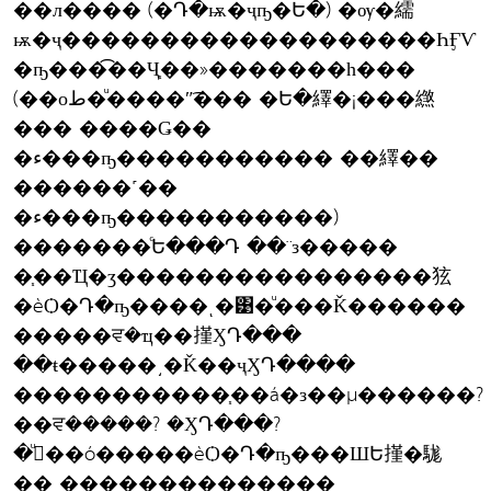
��л���� (�Դ�ѭ�ҷҧ�Ե�) �ѹ�繻
ѭ�ҷ�������������������ҺӺѴ
�ҧ���͡��Ҷ֧��»�������һ���
(��оط�ͧ����ʺ͡��� �Ե�繹�¡���繺
��� ����Ǥ��
�ء���ҧ����������� ��繹��
������˹��
�ء���ҧ�����������)
�������ͨԵ���Դ ��¨з�����
�֧��Ҵ�ӡ����������������㹡
�èѺ�Դ�ҧ����ͺ�͹�ͧ���Ǩ������
�����ਵ�ҵ��㨷ӼԴ���
��ŧ�����͵�Ǩ��ҷӼԴ����
�����������֧��á�з��µ������?
��ਵ�����? �ӼԴ���?
�ءͧ��ó�����èѺ�Դ�ҧ���ШԵ㨷�駹
�� ��������������