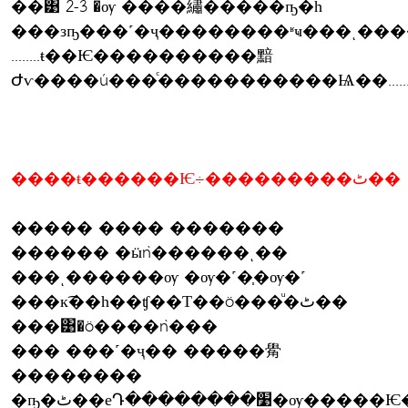
��͹ 2-3 �ѹ ����繡�����ҧ�һ
���зҧ���˹�ҷ��������ʶҹ���ͺ����
........ŧ��Ѥ����������黯
Ժѵ����ú���ͨ�����������Ѩ��.......
����ŧ������Ѥ÷���������ٹ��
����� ���� �������
������ �ӹǹ������ͺ��
���ͺ������ѹ �ѹ�˹�֧�ѹ�˹
���к͡��һ��ʧ��Т��ö���ͧ�ٹ��
���͹�ö����ǹ���
��� ���˹�ҷ�� �����觷
��������
�ҧ�ٹ��еԴ��������׹