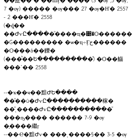
��蹷�� � ��Шӻ� ���� (3 �ѹ ,5 �ѹ,
7 �ѹ) ����� �ѹ��� 27 �ѹ�Ҥ� 2557
- 2 ���Ҥ� 2558
(�ȡ��
��ԺѵԸ�����ͧ����ҵ�͹�Ѻ������
�Ǵ��������� �ѡ�ҵ÷Ӻح������
�Ѻ���á��觻�
(���ͪ��Ե����������ͧ) �Ѻ��觴
���ʹ�� 2558
--�ҡ��ҹ��黯ԺԵ����
��ͧ��û�ԺѵԸ����������稼�
��ͧͺ����ԺѵԸ�����������ͧ
���ҧ���� ������ 7-9 �ѹ
�֧����繼ŗ
--��Ҽ�黯Ժѵ� ���ͺ����§�� 3-5 �ѹ