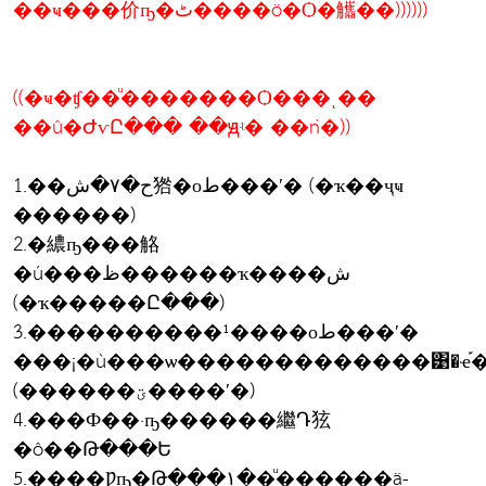
��ҹ���价ҧ�ٹ����ö�Ѻ�觿��))))))
((�ҹ�ʧ��ͧ�������Ѻ���ͺ��
��û�ԺѵԸ��� ��ԭʵ� ��ǹ�))
1.��ح�٧�ش㹾�оط���ʹ� (�ҡ��ҷҹ
������)
2.�繷ҧ���觡
�ú���ظ������ҡ����ش
(�ҡ�����Ը���)
3.����������¹����оط���ʹ�
���¡�ù���ѡ�������������͹�ҽ֡
(������ؾ����ʹ�)
4.���Ф��·ҧ������繼Դ㹡
�ô��Թ���Ե
5.����Ƿҧ�Թ���١��ͧ����຺��ä-