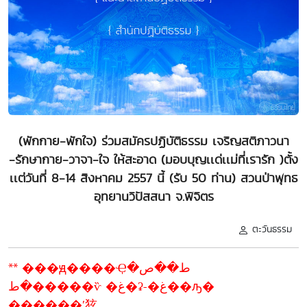
(พักกาย-พักใจ) ร่วมสมัครปฏิบัติธรรม เจริญสติภาวนา
-รักษากาย-วาจา-ใจ ให้สะอาด (มอบบุญเเด่เเม่ที่เรารัก )ตั้ง
เเต่วันที่ 8-14 สิงหาคม 2557 นี้ (รับ 50 ท่าน) สวนป่าพุทธ
อุทยานวิปัสสนา จ.พิจิตร
ตะวันธรรม
** ���ԭ����Ҿط��ص�
�ط�����ѷ �غ�ʡ-�غ��ԡ�
������ʹ㹡