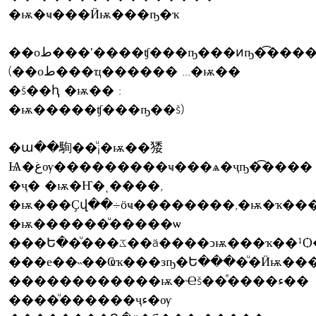
�ѭ�ҹ���Ӥѭ���ҧ�ҡ
��оط���ʹ����ʧ���ҧ���ͷҧ�͡��
(��оط���ҵ������ ...�ѭ��
�š��ԧ �ѭ�� :
�ѭ�����ʧ���ҧ��š)
�ա��駨��ͧ¡�ѭ��㹻
Ѩ�غѹ���������ҹ���ѧ�ҷҧ�͡����
�ҷ� �ѭ�Ҥ�ͺ����,
�ѭ���Ҫվ��÷ӧҹ��������,�ѭ�ҡ��
�ѭ������ͧ�����ѡ
���Ե��ͧ���ػ��ä����ͻѭ���ҡ��¹Ѻ����ǹ������ѹ
���е��˵��Ҩҡ���зҧ�Ե����ͧ�Ӥѭ���
������������ѭ�Ҽš��ͤ����ء��
����ͧ������ҷء�ѹ