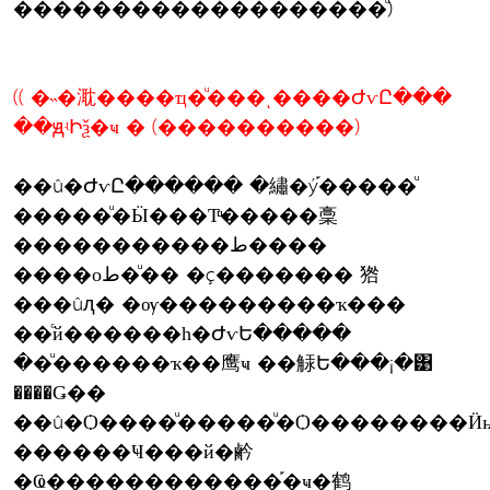
�������������������ͧ)
(( �˵�㴷����ҵ�ͧ���ͺ����ԺѵԸ���
��ԭʵԻѯ�ҹ � (����������)
��û�ԺѵԸ������ �繡�ý֡�����ͧ
�����ͧ�Ӹ���Тͧͧ�����稾
�����������ط����
����оط�ͧ�� �ç������� 㹾
���ûԯ� �ѹ���������ҡ���
��ͨй������һ�ԺѵԵ�����
��ͧ������ҡ��鹰ҹ ��觨Ե���¡�͹
����Ǥ��
��û�Ѻ����ͧ�����ͧ�Ѻ��������Ӥ
������Ҹ���й�鹶
�Ҩ������������֡�ҹ�鹤