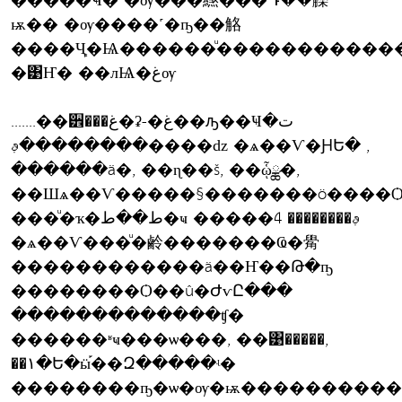
�����Ҹ� �ѹ���繺���Դ��觻
ѭ�� �ѹ����˹�ҧ��觡
����Ҷ֧�Ѩ������ͧ������������ط�����
�͹Ҥ� ��лѨ�غѹ
.......��੾���غ�ʡ-�غ��ԡ��Ҹت�
��������ࢵ����ǳ �ѧ��Ѵ�ԨԵ� ,
������ä�, ��ɳ��š, ��ᾧྪ�,
��Шѧ��Ѵ�����§�������ö����Ѻ�
���ͧ�ҡ�ط��ط�ҹ �����ࢵ�������� 4
�ѧ��Ѵ���ͧ�鹷�������Ҩ�觷
������������ä��Ҥ��Թ�ҧ
��������Ѻ��û�ԺѵԸ���
�������������ʧ�
������ʶҹ���ѡ���, ��͹�����,
��١�Ե�ӹ֡��Զ�����ʵ�
��������ҧ�ѡ�ѹ�ѭ����������