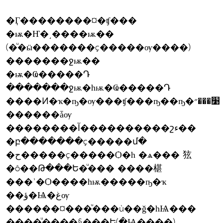
�Ӷ��������¤�ʧ���
�ѭ�Ҥ�͵����ѭ��
(�ͧ�ӹ�������ç�����ѹ����)
�������ջѭ��
�ѭ�Ҩ�����Դ
�������ջѭ�һѭ�Ҩ�����Դ
����Ͷ�ҡ�ҧ�ѹ���ʧ���ҧ��ҧ�׹���״
������ǡѹ
��������آ����������շء��
�բ�������ç�����մ�
�ح�����ç�����Ѻ�һ �ѧ��� 㹡
�ô��Թ���Ե�ͧ��� ����椹
���ʾ�Ѻ����һѭ�����ҧ�ҡ
��ؤ�Ѩ�غѹ
������¤���ͧ���ù��ǧ�һѨ���
����ͧ����§���Ե(�Ѩ����)