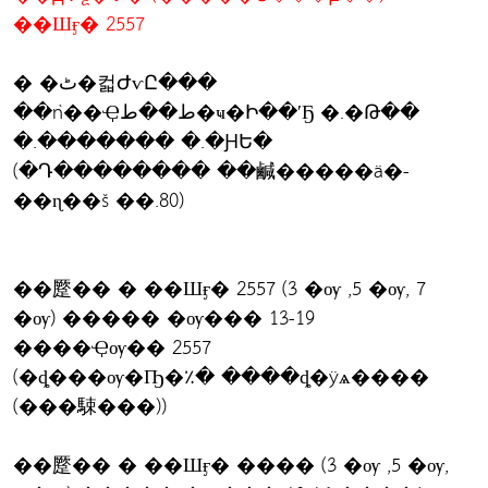
��Шӻ� 2557
� �ٹ�컯ԺѵԸ���
��ǹ��Ҿط��ط�ҹ�Ի��ʹҔ �.�Թ��
�.������� �.�ԨԵ�
(�Դ�������� ��鹹�����ä�-
��ɳ��š ��.80)
��蹷�� � ��Шӻ� 2557 (3 �ѹ ,5 �ѹ, 7
�ѹ) ����� �ѹ��� 13-19
����Ҿѹ�� 2557
(�ȡ���ѹ�Ҧ�٪� ����ȡ�ÿѧ����
(���駷���))
��蹷�� � ��Шӻ� ���� (3 �ѹ ,5 �ѹ,