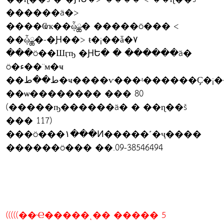
������ä�>
����Ҩҡ��ᾧྪ� �����ö��� <
��ᾧྪ�-�Ԩ��> ŧ�¡��ǡ�٧
���ö��Шӷҧ �ԨԵ� � ������ä�
ö�ء��¨м�ҹ
��ط��ط�ҹ����ѵ���ʵ������Ҫ�¡��ǔ
��ѡ�������� ��� 80
(�����ҧ������ä� � ��ɳ��š
��� 117)
���ö���١���Ͷ�����˹�ҷ����
������ö��� ��.09-38546494
(((((��Ҽ�����ͺ�� ����� 5