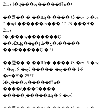
2557 (�ȡ���ѹ�����觪ҵ�)
��蹷�� � ��Шӻ� ���� (3 �ѹ ,5 �ѹ,
7 �ѹ) ������ѹ��� 17-23 ���Ҥ�
2557
(�ȡ���ѹ�������Ҫ
��оԸպǧ��ǧ�Ӻح�ط�ȶ�����
��л������Ҫ �.5)
��蹷�� � ��Шӻ� ���� (3 �ѹ ,5 �ѹ,
7 �ѹ, 9 �ѹ) ����� �ѹ��� 1-9
�ѹ�Ҥ� 2557
(�ȡ���ѹ�����觪ҵ�
����ȡ���Ǵ����
�����¸�����Шӻ� 9 �ѹ)