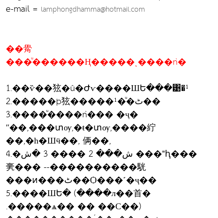
e-mail =
lamphongdhamma@hotmail.com
��觷
���ͧ������Ң�����ͺ����ǹ�
1.��ѷ��㹡�û�Ժѵ����ШԵ���͹�¹
2.�����þ㹡�����¹�ͧ�ٹ��
3.����ͧ����ǹ��� �ҷ�
ʺ��,���տѹ,�ŧ�տѹ,����紵
��,�һ�Шӵ��, 俩��,
4.�ش��� 2 ���� 3 �ش ���˭ԧ���
亴��� --����������駫
���ͷ���ٹ��Ѻ���˹�ҷ��
5.����ШԵ� (����л��⾸�
.�����ѧ�� �� ��С��)