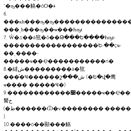
˹�ҧ���觡�ôѺ�ء
6.
���кһ���ҧ�ҧ���������������
���ͺһ���ҧ��ѡ���Һҧŧ
7. Ŵ�ػ��ä㹡�ô��Թ���Ե����Һҧŧ-
������������������Ե-��çҹ-
��ͺ����-
�����ҹ��Ҿ�����������ǹ�
8.�繨ش���������á�㹡
���֡�Ҹ������շ���ش (�Ե�վ�鹰
ҹ���� �����Ҹ�)
9.������������׹�����ҹ��Ҿ���
觺ح
(�ط������Ѿ�ѵ��������·�����
)
10.����ö��顯���觡