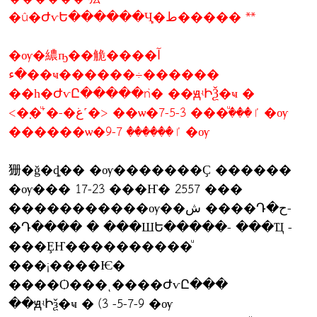
�û�ԺѵԵ������Ҷ֧�ط����� **
�ѹ�繷ҧ��觤����آ
�ء��ҹ������÷������
��һ�ԺѵԸ�����ǹ� ��ԭʵԻѮ�ҹ �
<�຺�ͧ˹�-�غ˹�> ��ѡ�ٵ����ͧ�� 3-5-7 �ѹ
������ѡ�ٵ������ 7-9 �ѹ
㹪�ǧ�ȡ�� �ѹ�������Ҫ ������
�ѹ��� 17-23 ���Ҥ� 2557 ���
�����������ѹ��ش ����Դ�ح-
�Դ���� � ���ШԵ�����- ���Ҵ -
���ȨҤ����������ͧ
���¡����Ѥ�
����Ѻ���ͺ����ԺѵԸ���
��ԭʵԻѯ�ҹ � (3 -5-7-9 �ѹ