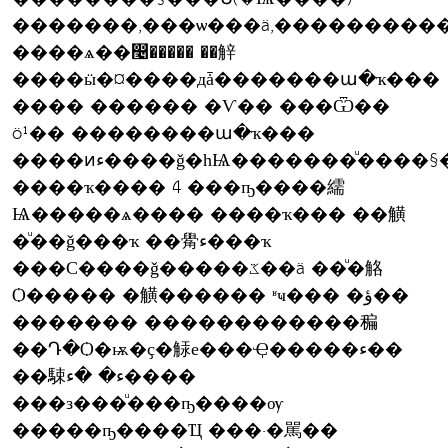
�������,���ѡ���ä,����������
����ѧ��෤����� ��觪
����ӹ�¤����дǡ�������ա�ҡ���
���� ������ �Ѵ�� ���Ѿ��
ö¹�� ��������ա�ҡ���
����ͷء����ǧ�һѨ�������ͧ����§���Ե���͵ͺʹͧ������ͧ��âͧ���
����ҡ���� 4 ���ҧ����繻
Ѩ�����ѧ���� ����ҡ��� ��觵
�ͧ��ǧ���ҡ ��觷ء���ҡ
���С����ǧ�����ػ��ä ��ͧ�觡
Ѻ����� �觵������ ʶҹ��� �ؤ��
������� ������������稨
��Դ�Ѻ�ѭ�ҫ�觨е���Ҿ�����ء��
��駷ء� �ء����
���з���ͧ���ҧ����ѹ
�����ҧ����Ҵ ���·�駡��