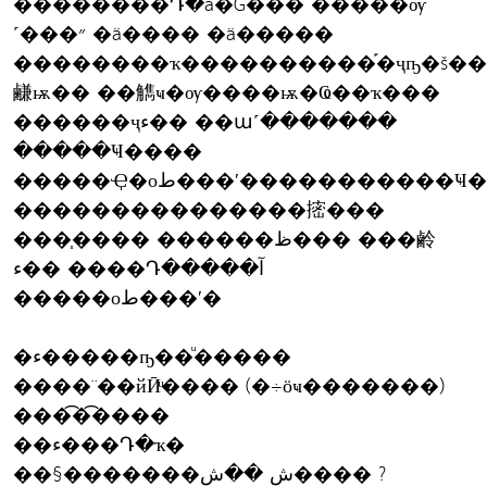
��������Դ�ä�Ǵ��� �����ѹ
˹���״ �ä���� �ä�����
��������ҡ����������֡�ҷҧ�š�
鹻ѭ�� ��觹ҹ�ѹ����ѭ�Ҩ��ҡ���
������ҷء�� ��ա˹�������
�����Ҹ����
�����Ҿ�оط���ʹ�����������Ҹ���
���������������㨸���
���֧���� ������ظ��� ���鹷
ء�� ����Դ�����آ
�����оط���ʹ�
�ء�����ҧ��ͧ�����
����¨��йӢͧ���� (�÷ӧҹ�������)
���͡�͡����
��ء���Դ�ҡ�
��§�������ش ��ش���� ?