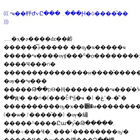
((( ʶҹ��軯ԺѵԸ��� ..���Ԩ�ó����ͧ��
)))
......�ҳ�ࢵ����ǳ��鹷
������͡ࢵ����� ��ҧ�ҡ�����ҹ
�����ʶҹ����ѹʧ���º�ѻ��������з�
����Ҹ���ǹ�
���������������и����ͧ����
�ѹ��ʶҹ���
�����Թ��þѲ�Ң��������ʶҹ���֡�
��ԭʵ� ��ǹ�(���ẺʵԻѯ�ҹ �) �غ˹�-�ͧ˹�
����������ҧ�ҡ��੾�м��������ѷ
(��ѡ�ٵ����ͧ��) �ѹ�繡
�����¹����Ըա�ý֡�Թ�����,
�֡��÷���Ҹ�, ���¹��������ҧʵ�