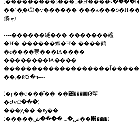
(���������š���ö�Ҥ����آ����ء��
��ʹ�֧�Ѿ�ѵ������˭���ѧ���ö�Ҥ����آ�
蹡ѹ)
----������繸��� �������繵
�Ҥ� ������繵�Ҥ� ����鹤
�ͼ����繫���Ѩ����
��������Ѩ����
�������������������آ������ԧ
��;�йԾ�ҹ----
(�ӻ��ö���ͧ�� ��͹�����Թ㨻
�ԺѵԸ���)
���ԭ�� �ԡ��..
(�����ص�....����ش��͸����)