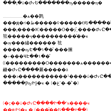
���¡�û�ԺѵԵ�������ҧ�����ҵ�
....................�ѧ��鹨֧
���ԭ�ǹ�ط�����ѷ�����ӨԵ�����ͧ��,
���¡����Ѥ�����Ѻ��ý֡ͺ����ԺѵԸ
㹡�����ҷ����������ͧ��ҹ
�ѹ���繡������ 㹡
�����ҧʵԷ��١��ͧ ���㨡
�÷���ҸԷ��١��ͧ
((���������Ѻ�������ѧ������
鹻�ԺѵԸ����繤�����á
���ͻ�����������¹����û�ԺѵԸ�
�����ǷҧʵԻѯ�ҹ � (�غ˹�-�ͧ˹�)
(�ç��û�ԺѵԸ����Ի��ʹҡ����ҹ
��ԭʵԻѯ�ҹ � (���ͪ��Ե���բ��)