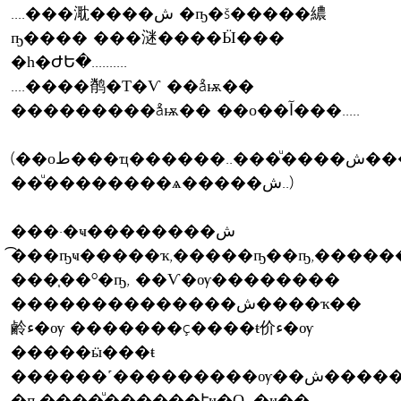
....���㴷����ش �ҧ�š�����繷
ҧ���� ���㴹����Ӹ���
�һ�ԺԵ�..........
....����鹡�Т�Ѵ ��ǻѭ��
���������ǻѭ�� ��о��آ���.....
(��оط���ҵ������..���ͧ����ش����
��ͧ��������ѧ�����ش..)
���·�ҹ��������ش
�͡��ҧҹ�����ҡ,�����ҧ��ҧ,�����
���֧��º�ҧ, ��Ѵ�ѹ��������
��������������ش����ҡ��
鹷ء�ѹ �������ç����ŧ价ء�ѹ
�����ӹ���ŧ
������˹���������ѹ��ش������ͧ���
�ҧ����ͧ������էҹ�Ǫ, �ҹ��,