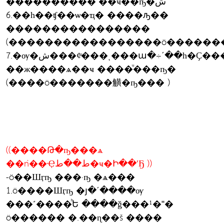
����������´��ҹ��ҧ�ش
6.��һ��ʧ��ѡ�ҵ� ����ԡ��
����������������
7.�ѹ�ش���¢ͧ���ͺ���ա�÷ʹ��һ�Ҫ���˹��ʧ��
��ж����ѧ��ҹ ����ͧ���ҧ�
(����ö�������觵�ҧ��� )
((����Թ�ҧ���ѧ
��ǹ��Ҿط��ط�ҹ�Ի��ʹҔ ))
-ö��Шӷҧ ���·ҧ �ѧ���
1.ö����Шӷҧ �յ�ʹ����ѹ
���˹����ͪԵ ����ǧ���¹�˭�
ö������ �.��ɳ��š ����