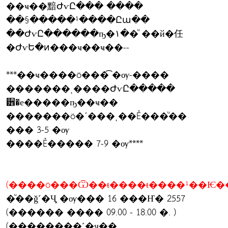
��ҹ��黯ԺѵԸ��� ����
��§�����¹����Ըա��
��ԺѵԸ������ҧ�١��ͧ ��й�任
�ԺѵԵ�ͷ���ҹ��ҹ��--
***��ҹ����ö���͡ �ѹ-����
�������ͺ����ԺѵԸ�����
੾�е�����ҧ��ҹ��
�������ö�ʹ���ͺ��Ẻ���ͧ��
��� 3-5 �ѹ
����Ẻ����� 7-9 �ѹ****
(����ö���Ѿ��ŧ����ŧ����¹��Ѥ�
�ͧ��ǧ˹�Ҷ֧ �ѹ��� 16 ���Ҥ� 2557
(������ ���� 09.00 - 18.00 �. )
(��������˹�ҷ��