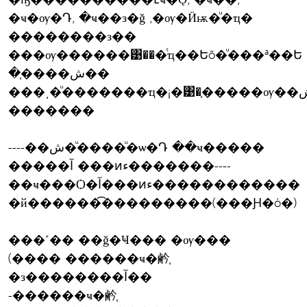
�ҹ�ѹ�Դ, �ҹ��з�ǧ ,�ѹ�Ӥѭ�ͧ�ҵ�
��������з��
���ѹ������͹���ͭҵ��Եõ�ͧ���ª��Ե
�֧����ش��
���͵�ͧ�������ҵ�¡�͹�֧�����ѹ��ش��
�������
----��ش�ͧ����ͧ�ѡ�Դ ��ҹ�����
�����آ ���ͷء�������----
��ҹ���Ѻ�آ���ͷء������������
�й������͡���������(���Ԩ�ó�)
���˹�� ��ǧ�Ҹ��� �ѹ���
(���� ������ҹ�鹶֧
�з��������آ��
-������ҹ�鹶֧