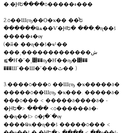
�.�ԨԵ����ö�����ء���
2.ö��Шӷҧ��Ѻ�ҡ�� ��ͪԵ
������Ҩѧ��Ѵ�ԨԵ� ���;�ɳ��š
�����ء�ѹ
(�й� ��ɳ��š�ҹ¹��
���͵�������������ش
⫹�Ҥ�˹�͵͹��ҧ�Ҥ��ҧ�͹��
���Шʹ��Ш�˹���ٹ�� )
3.����ö���ö ��Шӷҧ �ҡ�����ä�
�����ö��Шӷҧ �ҡ���. �����ä�
���ö��� < �����ä����ä� -
�ԨԵ�> ���� <ö������ä�-
��ɳ��š> ö�յ�ʹ�ѹ
����Ҩҡ��ɳ��š �����ö��� <
��ɳ��š � �ԨԵ�> ���� < ��ɳ��š-