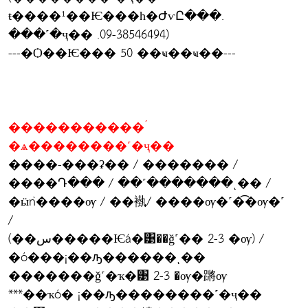
ŧ����¹��Ѥ���һ�ԺѵԸ���.
���˹�ҷ�� .09-38546494)
---�Ѻ��Ѥ��� 50 ��ҹ��ҹ��---
�����������´
�ѧ��������˹�ҷ��
����-���ʡ�� / ������� /
����Դ��� / ��˹�������ͺ�� /
�ӹǹ����ѹ / ��褹/ ����ѹ�˹�͡�ѹ�˹
/
(��س�����Ѥá�͹��ǧ˹�� 2-3 �ѹ) /
�ó���¡��ԡ������ͺ��
�������ǧ˹�ҡ�͹ 2-3 �ѹ�蹡ѹ
***��ҡó� ¡��ԡ��������˹�ҷ��