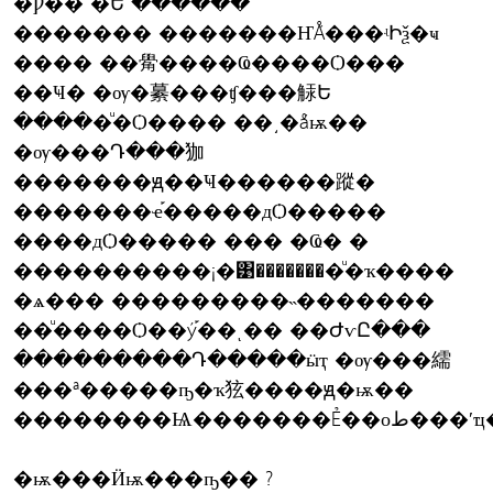
�Ƿ�� �Ե ������
������� �������ҤǺ���ʵԻѯ�ҹ
���� ��觷����Ҩ����Ѻ���
��Ҹ� �ѹ�繤���ʧ���觨Ե
�����ͧ�Ѻ���� ��͵�ǻѭ��
�ѹ���Դ���㹢
�������ԭ��Ҹ������蹤�
�������ҽ֡�����дѺ�����
����дѺ����� ��� �Ҩ� �
����������¡�͹��������ͧ�ҡ����
�ѧ��� ���������˵�������
��ͧ����Ѻ��ý֡��ͺ�� ��ԺѵԸ���
���������Դ�����ӹҭ �ѹ���繻
���ª�����ҧ�ҡ㹡����ԭ�ѭ��
��������Ѩ�������Ẻ
�ѭ���Ӥѭ���ҧ�� ?