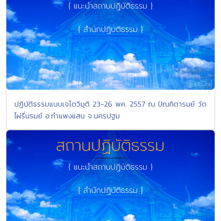
ปฏิบัติธรรมแบบเจโตวิมุติ 23-26 พค. 2557 ณ ปัณฑิตารมย์ วัด
ไผ่รื่นรมย์ อ.กำแพงแสน จ.นครปฐม