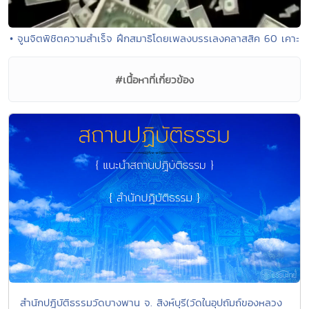
• จูนจิตพิชิตความสำเร็จ ฝึกสมาธิโดยเพลงบรรเลงคลาสสิค 60 เคาะ
#เนื้อหาที่เกี่ยวข้อง
สำนักปฎิบัติธรรมวัดบางพาน จ. สิงห์บุรี(วัดในอุปถัมถ์ของหลวง