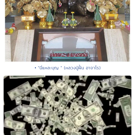
• "นี่แหละบุญ " (หลวงปู่ฝั้น อาจาโร)