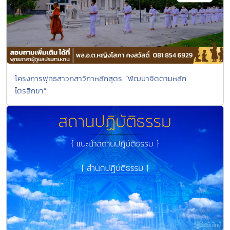
โครงการพุทธสาวกสาวิกาหลักสูตร “พัฒนาจิตตามหลัก
ไตรสิกขา”