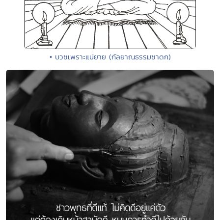
• บวชเพราะแม่ยาย (กัลยาณธรรมชาดก)