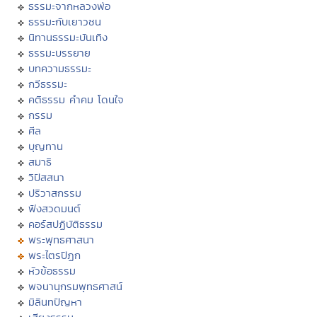
ธรรมะจากหลวงพ่อ
ธรรมะกับเยาวชน
นิทานธรรมะบันเทิง
ธรรมะบรรยาย
บทความธรรมะ
กวีธรรมะ
คติธรรม คำคม โดนใจ
กรรม
ศีล
บุญทาน
สมาธิ
วิปัสสนา
ปริวาสกรรม
ฟังสวดมนต์
คอร์สปฏิบัติธรรม
พระพุทธศาสนา
พระไตรปิฏก
หัวข้อธรรม
พจนานุกรมพุทธศาสน์
มิลินทปัญหา