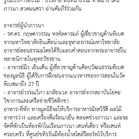
รูปแบบการอบรม : บรรยาย สนทนาธรรม ทำสมาธิ เดิน
ภาวนา สวดมนตรา อ่านคัมภีร์ร่วมกัน
อาจารย์ผู้นำภาวนา
- รศ.ดร. กฤษดาวรรณ หงศ์ลดารมภ์ ผู้เชี่ยวชาญด้านทิเบต
จากมหาวิทยาลัยอินเดียน่าและจุฬาลงกรณ์มหาวิทยาลัย
อาจารย์สอนธรรมะโดยได้รับมอบคำสอนจากพระอาจารย์ใน
หลายนิกายในพุทธวัชรยาน
- อาจารย์มิว เยินเต็น ผู้เชี่ยวชาญด้านศิลปวัฒนธรรมทิเบต
ของมูลนิธิ ผู้ได้รับการฝึกฝนจากแนวทางของการสอนในวัด
ทิเบตมาถึง 27 ปี
- อาจารย์วรรณวิภา มาลัยนวล อาจารย์จากสถาบันโยคะ
วิชาการและเครือข่ายชีวิตสิกขา
อาหาร-ที่พัก ทางมูลนิธิจะให้บริการอาหารมังสวิรัติ ผลไม้
อาหารว่าง และเครื่องดื่มร้อน/เย็น ตลอดช่วงภาวนา และจะ
จัดที่พักเป็นห้องพักในเรือนภาวนา เตนท์เดี่ยว หรือเตนท์
ครอบครัว ที่ศูนย์ขทิรวันมีห้องน้ำสไตล์รีสอร์ทไว้บริการ