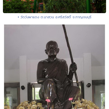
• วัดวังผาแดง ต.นาสวน อ.ศรีสวัสดิ์ จ.กาญจนบุรี