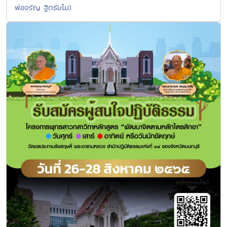
พ่อจรัญ ฐิตธัมโม)