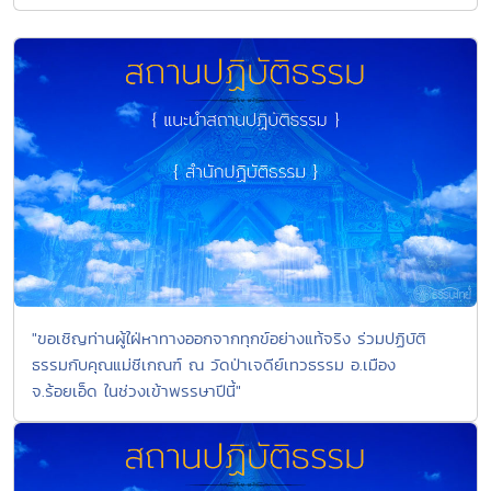
"ขอเชิญท่านผู้ใฝ่หาทางออกจากทุกข์อย่างแท้จริง ร่วมปฏิบัติ
ธรรมกับคุณแม่ชีเกณฑ์ ณ วัดป่าเจดีย์เทวธรรม อ.เมือง
จ.ร้อยเอ็ด ในช่วงเข้าพรรษาปีนี้"