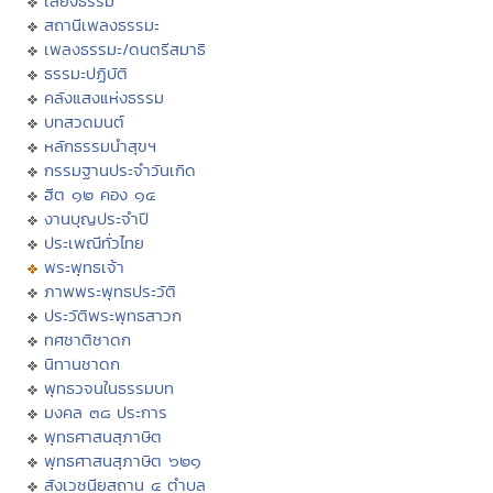
เสียงธรรม
สถานีเพลงธรรมะ
เพลงธรรมะ/ดนตรีสมาธิ
ธรรมะปฏิบัติ
คลังแสงแห่งธรรม
บทสวดมนต์
หลักธรรมนำสุขฯ
กรรมฐานประจำวันเกิด
ฮีต ๑๒ คอง ๑๔
งานบุญประจำปี
ประเพณีทั่วไทย
พระพุทธเจ้า
ภาพพระพุทธประวัติ
ประวัติพระพุทธสาวก
ทศชาติชาดก
นิทานชาดก
พุทธวจนในธรรมบท
มงคล ๓๘ ประการ
พุทธศาสนสุภาษิต
พุทธศาสนสุภาษิต ๖๒๑
สังเวชนียสถาน ๔ ตำบล