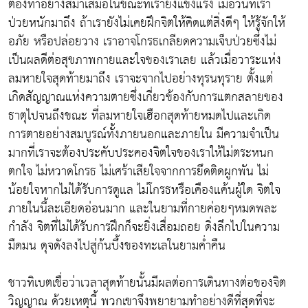
ต้องทำอย่างสม่ำเสมอในขณะที่เรายังแข็งแรง เมื่อวันที่เรา
ป่วยหนักมาถึง ถ้าเรายังไม่เคยฝึกจิตให้คิดแต่สิ่งดีๆ ให้รู้จักให้
อภัย หรือปล่อยวาง เราอาจโกรธเกลียดความเจ็บป่วยซึ่งไม่
เป็นผลดีต่อสุขภาพกายและใจของเราเลย แล้วเมื่อวาระแห่ง
ลมหายใจสุดท้ายมาถึง เราจะจากไปอย่างทุรนทุราย ตั้งแต่
เกิดสัญญาณแห่งความตายซึ่งเกี่ยวข้องกับการแตกสลายของ
ธาตุไปจนถึงขณะ ที่ลมหายใจเฮือกสุดท้ายหมดไปและเกิด
การตายอย่างสมบูรณ์ทั้งภายนอกและภายใน มีความจำเป็น
มากที่เราจะต้องประคับประคองจิตใจของเราให้ไม่ตระหนก
ตกใจ ไม่หวาดโกรธ ไม่เศร้าเสียใจจากการยึดติดผูกพัน ไม่
น้อยใจหากไม่ได้รับการดูแล ไม่โกรธหรือเคืองแค้นผู้ใด จิตใจ
ภายในนี้ละเอียดอ่อนมาก และในยามที่กายค่อยๆหมดพละ
กำลัง จิตที่ไม่ได้รับการฝึกก็จะยิ่งเสื่อมถอย ดิ่งลึกไปในความ
มืดมน ดุจดังลงไปสู่ก้นบึ้งของทะเลในยามค่ำคืน
ชาวทิเบตเชื่อว่าเวลาสุดท้ายนั้นมีผลต่อการเดินทางต่อของจิต
วิญญาณ ด้วยเหตุนี้ พวกเขาจึงพยายามทำอย่างดีที่สุดที่จะ