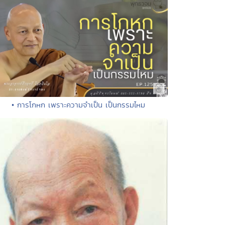
• การโกหก เพราะความจำเป็น เป็นกรรมไหม