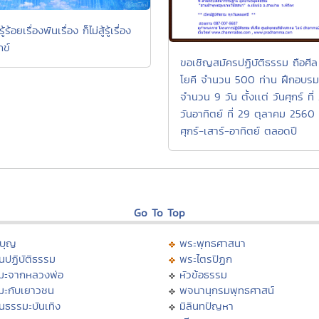
ู้ร้อยเรื่องพันเรื่อง ก็ไม่สู้รู้เรื่อง
กข์
ขอเชิญสมัครปฏิบัติธรรม ถือศีล
โยคี จำนวน 500 ท่าน ฝึกอบรม
จำนวน 9 วัน ตั้งเเต่ วันศุกร์ ที
วันอาทิตย์ ที่ 29 ตุลาคม 2560 
ศุกร์-เสาร์-อาทิตย์ ตลอดปี
Go To Top
บุญ
พระพุทธศาสนา
นปฏิบัติธรรม
พระไตรปิฏก
มะจากหลวงพ่อ
หัวข้อธรรม
มะกับเยาวชน
พจนานุกรมพุทธศาสน์
นธรรมะบันเทิง
มิลินทปัญหา