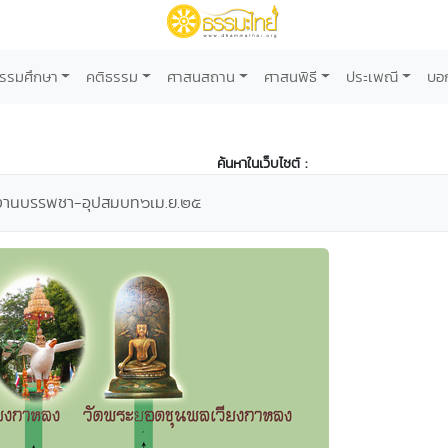
รรมศึกษา
คติธรรม
ศาสนสถาน
ศาสนพิธี
ประเพณี
บอ
ค้นหาในเว็บไซต์ :
มงานบรรพชา-อุปสมบท๖เม.ย.๒๕