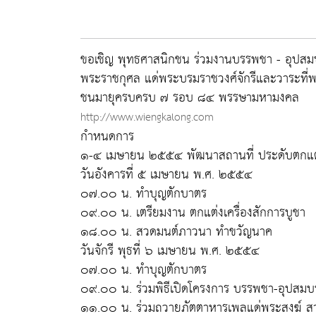
ขอเชิญ พุทธศาสนิกชน ร่วมงานบรรพชา - อุปสม
พระราชกุศล แด่พระบรมราชวงศ์จักรีและวาระที่พ
ชนมายุครบครบ ๗ รอบ ๘๔ พรรษามหามงคล
http://www.wiengkalong.com
กำหนดการ
๑-๔ เมษายน ๒๕๕๔ พัฒนาสถานที่ ประดับตกแต่
วันอังคารที่ ๕ เมษายน พ.ศ. ๒๕๕๔
๐๗.๐๐ น. ทำบุญตักบาตร
๐๙.๐๐ น. เตรียมงาน ตกแต่งเครื่องสักการบูชา
๑๘.๐๐ น. สวดมนต์ภาวนา ทำขวัญนาค
วันจักรี พุธที่ ๖ เมษายน พ.ศ. ๒๕๕๔
๐๗.๐๐ น. ทำบุญตักบาตร
๐๙.๐๐ น. ร่วมพิธีเปิดโครงการ บรรพชา-อุปสม
๑๑.๐๐ น. ร่วมถวายภัตตาหารเพลแด่พระสงฆ์ ส