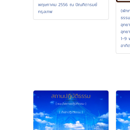
พฤษภาคม 2556 ณ ปัณฑิตารมย์
(พัก
กรุงเทพ
ธรรม
อุทย
อุทยา
1-9 
อาทิ