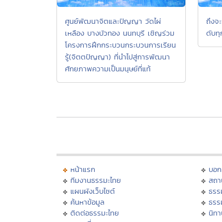
ศูนย์พัฒนาจิตและปัญญา วัดไผ่
ถึงจะร
เหลือง บางบัวทอง นนทบุรี เชิญร่วม
ดับทุ
โครงการฝึกกระบวนกระบวนการเรียน
รู้(จิตตปัญญา) ที่นำไปสู่การพัฒนา
ศักยภาพความเป็นมนุษย์ที่แท้
หน้าแรก
บอก
ทีมงานธรรมะไทย
สถา
แผนผังเว็บไซต์
ธรร
ค้นหาข้อมูล
ธรร
ติดต่อธรรมะไทย
นิทา