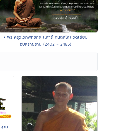
• พระครูวิเวกพุทธกิจ (เสาร์ กนฺตสีโล) วัดเลียบ
อุบลราชธานี (2402 - 2485)
มฐาน