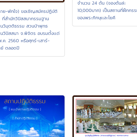
จำนวน 24 ต้น (จองต้นล่ะ
10,000บาท) เป็นสถานที่ฝึกกร
กาย-พักใจ) ขอเชิญสมัครปฏิบัติ
ของพระภิกษุเเละโยคี
 ที่สำนักวิปัสสนากรรมฐาน
านวิมุตติธรรม สวนป่าพุทธ
นวิปัสสนา จ.พิจิตร อบรมตั้งเเต่
พ.ค. 2560 หรือศุกร์-เสาร์-
ตย์ ตลอดปี