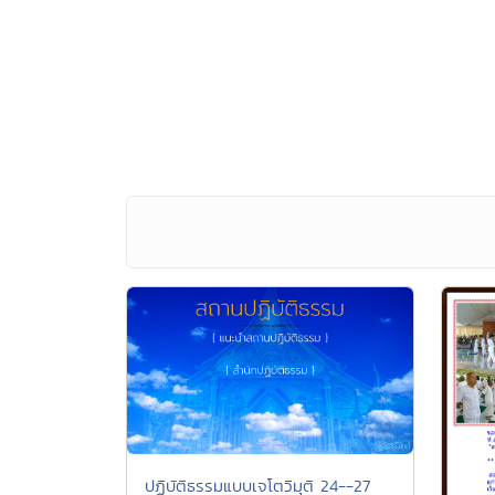
ปฏิบัติธรรมแบบเจโตวิมุติ 24--27