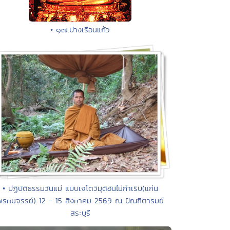
• ๑๗.ปางเรือนแก้ว
• ปฏิบัติธรรมวันแม่ แบบเจโตวิมุติอันไม่กำเริบ(แก่น
พรหมจรรย์) 12 - 15 สิงหาคม 2569 ณ ปัณฑิตารมย์
สระบุรี