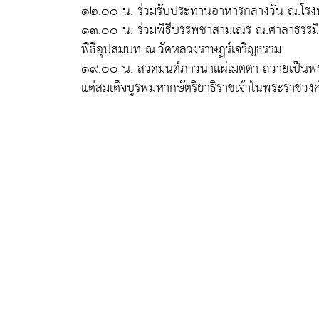
๑๒.๐๐ น. ร่วมรับประทานอาหารกลางวัน ณ.โรงท
๑๓.๐๐ น. ร่วมพิธีบรรพชาสามเณร ณ.ศาลาธรรม
พิธีอุปสมบท ณ.วัดหลวงราษฏร์เจริญธรรม
๑๙.๐๐ น. สวดมนต์ภาวนาแผ่เมตตา ถวายเป็นพ
แด่สมเด็จบูรพมหากษัตริยาธิราชเจ้าในพระราชวงศ์