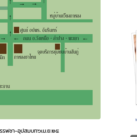
บรรพชา-อุปสมบท๖เม.ย.๒๕