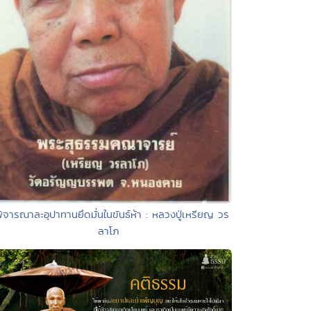
พิจารณาละอุปาทานยึดมั่นในขันธ์ห้า : หลวงปู่เหรียญ วร
ลาโภ