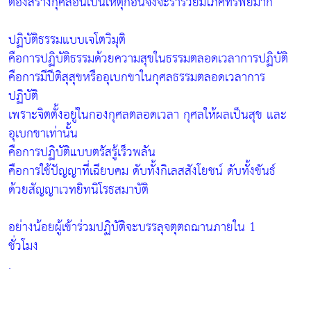
ต้องสร้างกุศลอันเป็นเหตุก่อนจึงจะร่ำรวยมีโภคทรัพย์มาก
ปฏิบัติธรรมแบบเจโตวิมุติ
คือการปฏิบัติธรรมด้วยความสุขในธรรมตลอดเวลาการปฏิบัติ
คือการมีปีติสุสุขหรืออุเบกขาในกุศลธรรมตลอดเวลาการ
ปฏิบัติ
เพราะจิตตั้งอยู่ในกองกุศลตลอดเวลา กุศลให้ผลเป็นสุข และ
อุเบกขาเท่านั้น
คือการปฏิบัติแบบตรัสรู้เร็วพลัน
คือการใช้ปัญญาที่เฉียบคม ดับทั้งกิเลสสังโยชน์ ดับทั้งขันธ์
ด้วยสัญญาเวทยิทนิโรธสมาบัติ
อย่างน้อยผู้เข้าร่วมปฏิบัติจะบรรลุจตุตถฌานภายใน 1
ชั่วโมง
.