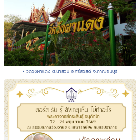
• วัดวังผาแดง ต.นาสวน อ.ศรีสวัสดิ์ จ.กาญจนบุรี