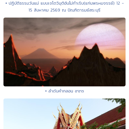
• ปฏิบัติธรรมวันแม่ แบบเจโตวิมุติอันไม่กำเริบ(แก่นพรหมจรรย์) 12 -
15 สิงหาคม 2569 ณ ปัณฑิตารมย์สระบุรี
• ลำดับคำกลอน ๙๙๓