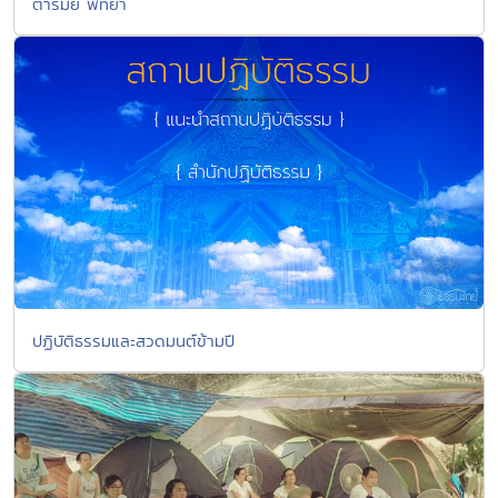
ตารมย์ พัทยา
ปฏิบัติธรรมและสวดมนต์ข้ามปี