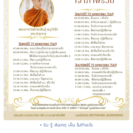
• รับ รู้ สังเกตุ เห็น ไม่ทำอะไร