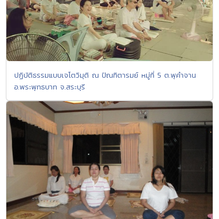
ปฏิบัติธรรมแบบเจโตวิมุติ ณ ปัณฑิตารมย์ หมู่ที่ 5 ต.พุคำจาน
อ.พระพุทธบาท จ.สระบุรี