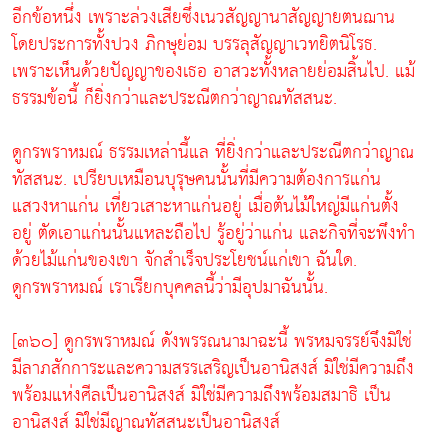
อีกข้อหนึ่ง เพราะล่วงเสียซึ่งเนวสัญญานาสัญญายตนฌาน
โดยประการทั้งปวง ภิกษุย่อม บรรลุสัญญาเวทยิตนิโรธ.
เพราะเห็นด้วยปัญญาของเธอ อาสวะทั้งหลายย่อมสิ้นไป. แม้
ธรรมข้อนี้ ก็ยิ่งกว่าและประณีตกว่าญาณทัสสนะ.
ดูกรพราหมณ์ ธรรมเหล่านี้แล ที่ยิ่งกว่าและประณีตกว่าญาณ
ทัสสนะ. เปรียบเหมือนบุรุษคนนั้นที่มีความต้องการแก่น
แสวงหาแก่น เที่ยวเสาะหาแก่นอยู่ เมื่อต้นไม้ใหญ่มีแก่นตั้ง
อยู่ ตัดเอาแก่นนั้นแหละถือไป รู้อยู่ว่าแก่น และกิจที่จะพึงทำ
ด้วยไม้แก่นของเขา จักสำเร็จประโยชน์แก่เขา ฉันใด.
ดูกรพราหมณ์ เราเรียกบุคคลนี้ว่ามีอุปมาฉันนั้น.
[๓๖๐] ดูกรพราหมณ์ ดังพรรณนามาฉะนี้ พรหมจรรย์จึงมิใช่
มีลาภสักการะและความสรรเสริญเป็นอานิสงส์ มิใช่มีความถึง
พร้อมแห่งศีลเป็นอานิสงส์ มิใช่มีความถึงพร้อมสมาธิ เป็น
อานิสงส์ มิใช่มีญาณทัสสนะเป็นอานิสงส์