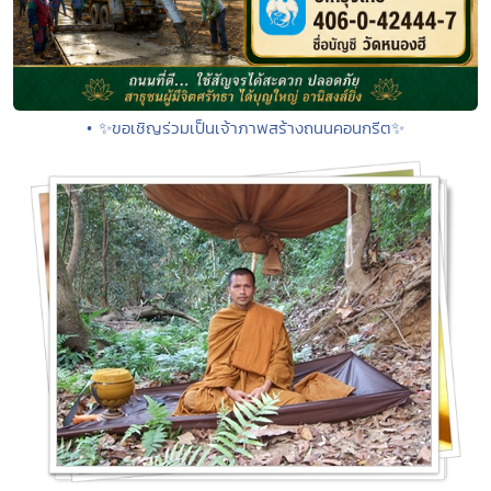
• ✨ขอเชิญร่วมเป็นเจ้าภาพสร้างถนนคอนกรีต✨