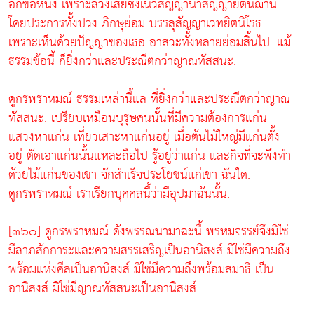
อีกข้อหนึ่ง เพราะล่วงเสียซึ่งเนวสัญญานาสัญญายตนฌาน
โดยประการทั้งปวง ภิกษุย่อม บรรลุสัญญาเวทยิตนิโรธ.
เพราะเห็นด้วยปัญญาของเธอ อาสวะทั้งหลายย่อมสิ้นไป. แม้
ธรรมข้อนี้ ก็ยิ่งกว่าและประณีตกว่าญาณทัสสนะ.
ดูกรพราหมณ์ ธรรมเหล่านี้แล ที่ยิ่งกว่าและประณีตกว่าญาณ
ทัสสนะ. เปรียบเหมือนบุรุษคนนั้นที่มีความต้องการแก่น
แสวงหาแก่น เที่ยวเสาะหาแก่นอยู่ เมื่อต้นไม้ใหญ่มีแก่นตั้ง
อยู่ ตัดเอาแก่นนั้นแหละถือไป รู้อยู่ว่าแก่น และกิจที่จะพึงทำ
ด้วยไม้แก่นของเขา จักสำเร็จประโยชน์แก่เขา ฉันใด.
ดูกรพราหมณ์ เราเรียกบุคคลนี้ว่ามีอุปมาฉันนั้น.
[๓๖๐] ดูกรพราหมณ์ ดังพรรณนามาฉะนี้ พรหมจรรย์จึงมิใช่
มีลาภสักการะและความสรรเสริญเป็นอานิสงส์ มิใช่มีความถึง
พร้อมแห่งศีลเป็นอานิสงส์ มิใช่มีความถึงพร้อมสมาธิ เป็น
อานิสงส์ มิใช่มีญาณทัสสนะเป็นอานิสงส์