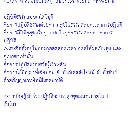
ต้องสร้างกุศลอันเป็นเหตุก่อนจึงจะร่ำรวยมีโภคทรัพย์มาก
ปฏิบัติธรรมแบบเจโตวิมุติ
คือการปฏิบัติธรรมด้วยความสุขในธรรมตลอดเวลาการปฏิบัติ
คือการมีปีติสุสุขหรืออุเบกขาในกุศลธรรมตลอดเวลาการ
ปฏิบัติ
เพราะจิตตั้งอยู่ในกองกุศลตลอดเวลา กุศลให้ผลเป็นสุข และ
อุเบกขาเท่านั้น
คือการปฏิบัติแบบตรัสรู้เร็วพลัน
คือการใช้ปัญญาที่เฉียบคม ดับทั้งกิเลสสังโยชน์ ดับทั้งขันธ์
ด้วยสัญญาเวทยิทนิโรธสมาบัติ
อย่างน้อยผู้เข้าร่วมปฏิบัติจะบรรลุจตุตถฌานภายใน 1
ชั่วโมง
.