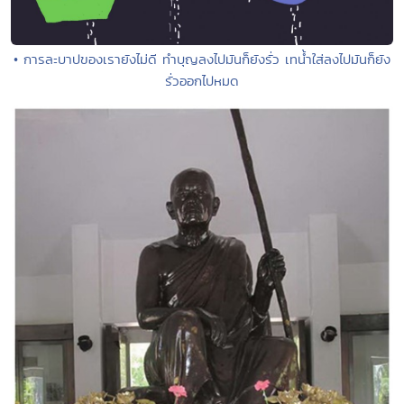
• การละบาปของเรายังไม่ดี ทำบุญลงไปมันก็ยังรั่ว เทน้ำใส่ลงไปมันก็ยัง
รั่วออกไปหมด