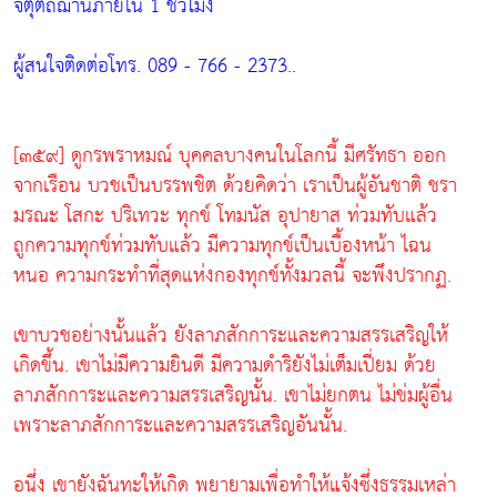
จตุตถฌานภายใน 1 ชั่วโมง
ผู้สนใจติดต่อโทร. 089 - 766 - 2373..
[๓๕๙] ดูกรพราหมณ์ บุคคลบางคนในโลกนี้ มีศรัทธา ออก
จากเรือน บวชเป็นบรรพชิต ด้วยคิดว่า เราเป็นผู้อันชาติ ชรา
มรณะ โสกะ ปริเทวะ ทุกข์ โทมนัส อุปายาส ท่วมทับแล้ว
ถูกความทุกข์ท่วมทับแล้ว มีความทุกข์เป็นเบื้องหน้า ไฉน
หนอ ความกระทำที่สุดแห่งกองทุกข์ทั้งมวลนี้ จะพึงปรากฏ.
เขาบวชอย่างนั้นแล้ว ยังลาภสักการะและความสรรเสริญให้
เกิดขึ้น. เขาไม่มีความยินดี มีความดำริยังไม่เต็มเปี่ยม ด้วย
ลาภสักการะและความสรรเสริญนั้น. เขาไม่ยกตน ไม่ข่มผู้อื่น
เพราะลาภสักการะและความสรรเสริญอันนั้น.
อนึ่ง เขายังฉันทะให้เกิด พยายามเพื่อทำให้แจ้งซึ่งธรรมเหล่า