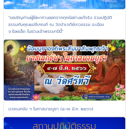
"ขอเชิญท่านผู้ใฝ่หาทางออกจากทุกข์อย่างแท้จริง ร่วมปฏิบัติ
ธรรมกับคุณแม่ชีเกณฑ์ ณ วัดป่าเจดีย์เทวธรรม อ.เมือง
จ.ร้อยเอ็ด ในช่วงเข้าพรรษาปีนี้"
บวชเนกขัม ฯ ในกาลมาฆบูชา (๔-๗ มี.ค. ๒๕๖๖)