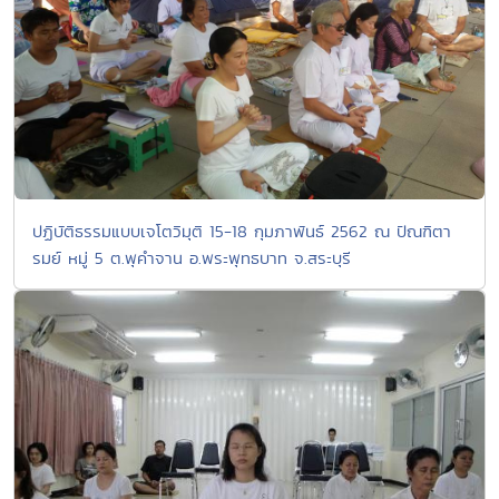
ปฏิบัติธรรมแบบเจโตวิมุติ 15-18 กุมภาพันธ์ 2562 ณ ปัณฑิตา
รมย์ หมู่ 5 ต.พุคำจาน อ.พระพุทธบาท จ.สระบุรี