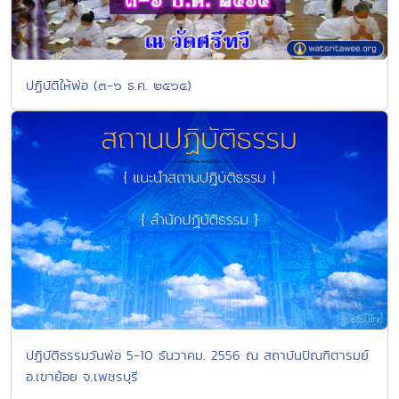
ปฏิบัติให้พ่อ (๓-๖ ธ.ค. ๒๕๖๕)
ปฏิบัติธรรมวันพ่อ 5-10 ธันวาคม. 2556 ณ สถาบันปัณฑิตารมย์
อ.เขาย้อย จ.เพชรบุรี