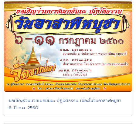
ขอเชิญร่วมบวชเนกขัมมะ ปฏิบัติธรรม เนื่องในวันอาสาฬหบูชา
6-11 ก.ค. 2560