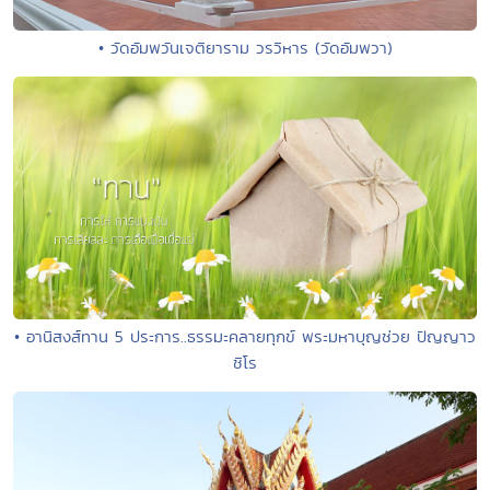
• วัดอัมพวันเจติยาราม วรวิหาร (วัดอัมพวา)
• อานิสงส์ทาน 5 ประการ..ธรรมะคลายทุกข์ พระมหาบุญช่วย ปัญญาว
ชิโร