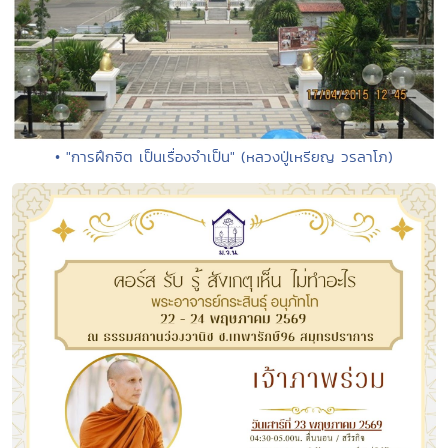
• "การฝึกจิต เป็นเรื่องจำเป็น" (หลวงปู่เหรียญ วรลาโภ)