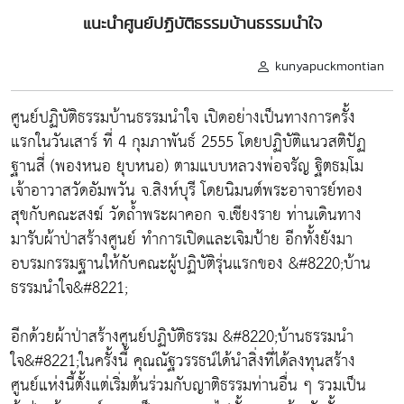
แนะนำศูนย์ปฏิบัติธรรมบ้านธรรมนำใจ
kunyapuckmontian
ศูนย์ปฏิบัติธรรมบ้านธรรมนำใจ เปิดอย่างเป็นทางการครั้ง
แรกในวันเสาร์ ที่ 4 กุมภาพันธ์ 2555 โดยปฏิบัติแนวสติปัฏ
ฐานสี่ (พองหนอ ยุบหนอ) ตามแบบหลวงพ่อจรัญ ฐิตธมฺโม
เจ้าอาวาสวัดอัมพวัน จ.สิงห์บุรี โดยนิมนต์พระอาจารย์ทอง
สุขกับคณะสงฆ์ วัดถ้ำพระผาคอก จ.เชียงราย ท่านเดินทาง
มารับผ้าป่าสร้างศูนย์ ทำการเปิดและเจิมป้าย อีกทั้งยังมา
อบรมกรรมฐานให้กับคณะผู้ปฏิบัติรุ่นแรกของ &#8220;บ้าน
ธรรมนำใจ&#8221;
อีกด้วยผ้าป่าสร้างศูนย์ปฏิบัติธรรม &#8220;บ้านธรรมนำ
ใจ&#8221;ในครั้งนี้ คุณณัฐวรรธน์ได้นำสิ่งที่ได้ลงทุนสร้าง
ศูนย์แห่งนี้ตั้งแต่เริ่มต้นร่วมกับญาติธรรมท่านอื่น ๆ รวมเป็น