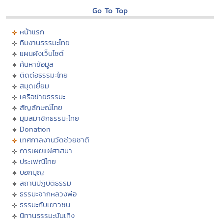
Go To Top
หน้าแรก
ทีมงานธรรมะไทย
แผนผังเว็บไซต์
ค้นหาข้อมูล
ติดต่อธรรมะไทย
สมุดเยี่ยม
เครือข่ายธรรมะ
สัญลักษณ์ไทย
มุมสมาชิกธรรมะไทย
Donation
เทศกาลงานวัดช่วยชาติ
การเผยแผ่ศาสนา
ประเพณีไทย
บอกบุญ
สถานปฏิบัติธรรม
ธรรมะจากหลวงพ่อ
ธรรมะกับเยาวชน
นิทานธรรมะบันเทิง