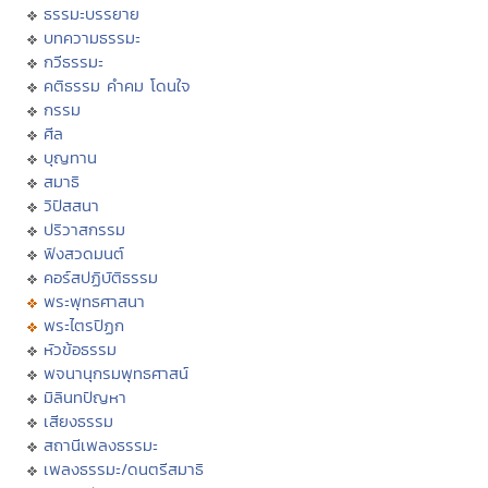
ธรรมะบรรยาย
บทความธรรมะ
กวีธรรมะ
คติธรรม คำคม โดนใจ
กรรม
ศีล
บุญทาน
สมาธิ
วิปัสสนา
ปริวาสกรรม
ฟังสวดมนต์
คอร์สปฏิบัติธรรม
พระพุทธศาสนา
พระไตรปิฏก
หัวข้อธรรม
พจนานุกรมพุทธศาสน์
มิลินทปัญหา
เสียงธรรม
สถานีเพลงธรรมะ
เพลงธรรมะ/ดนตรีสมาธิ