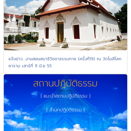
แจ้งข่าว...งานสอนสมาธิวิชชาธรรมกาย (ครั้งที่19) ณ วัดโมลีโลก
ยาราม เสาร์ที่ 9 มิ.ย 55