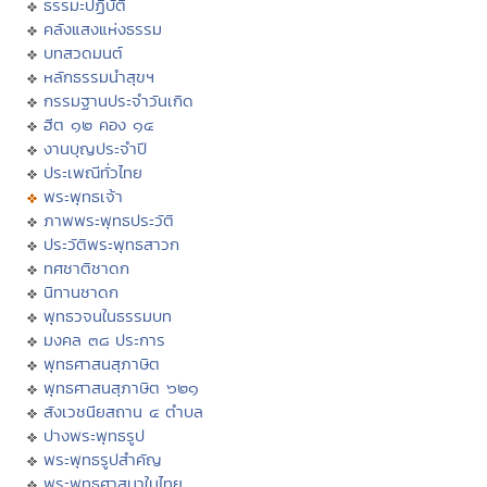
ธรรมะปฏิบัติ
คลังแสงแห่งธรรม
บทสวดมนต์
หลักธรรมนำสุขฯ
กรรมฐานประจำวันเกิด
ฮีต ๑๒ คอง ๑๔
งานบุญประจำปี
ประเพณีทั่วไทย
พระพุทธเจ้า
ภาพพระพุทธประวัติ
ประวัติพระพุทธสาวก
ทศชาติชาดก
นิทานชาดก
พุทธวจนในธรรมบท
มงคล ๓๘ ประการ
พุทธศาสนสุภาษิต
พุทธศาสนสุภาษิต ๖๒๑
สังเวชนียสถาน ๔ ตำบล
ปางพระพุทธรูป
พระพุทธรูปสำคัญ
พระพุทธศาสนาในไทย