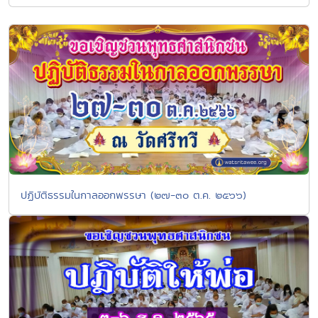
ปฏิบัติธรรมในกาลออกพรรษา (๒๗-๓๐ ต.ค. ๒๕๖๖)