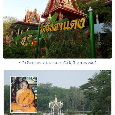
• วัดวังผาแดง ต.นาสวน อ.ศรีสวัสดิ์ จ.กาญจนบุรี