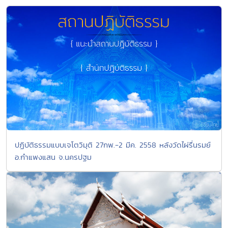
ปฏิบัติธรรมแบบเจโตวิมุติ 27กพ.-2 มีค. 2558 หลังวัดไผ่รื่นรมย์
อ.กำแพงแสน จ.นครปฐม