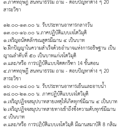
๓.ภาคทฤษฎี สนทนาธรรม ถาม - ตอบปัญหาต่าง ๆ 20
สาระวิชา
๑๒.๐๐-๑๓.๐๐ น. รับประทานอาหารกลางวัน
๑๓.๐๐-๑๖.๐๐ น.ภาคปฏิบัติแบบเจโตวิมุติ
๑.เจริญอนัตตลักขณสูตรมีฌาน ๔ เป็นบาท
๒.ฝึกปัญญาในความสำเร็จด้วยอำนาจแห่งการอธิษฐาน เป็น
ญาณลำดับที่ ๕๐ เป็นบาทแก่เจโตวิมุติ
๓.และ/หรือ การปฏิบัติแบบจิตตกรีฑา 14 ขั้นตอน
๔.ภาคทฤษฎี สนทนาธรรม ถาม - ตอบปัญหาต่าง ๆ 20
สาระวิชา
๑๖.๐๐-๑๘.๐๐ น. รับประทานอาหารเย็นและอาบน้ำ
๑๘.๐๐-๒๑.๐๐ น. ภาคปฏิบัติแบบเจโตวิมุติ
๑.เจริญปฏิจจสมุปบาทสายเหตุให้เกิดทุกข์มีฌาน ๔ เป็นบาท
๒.เจริญปฏิจจสมุปบาทสายทางเข้าถึงซึ่งความดับทุกข์มีฌาน
๔ เป็นบาท
๓.และ/หรือ การปฏิบัติแบบเจโตวิมุติ มีฌานสมาบัติ 8 กสิณ