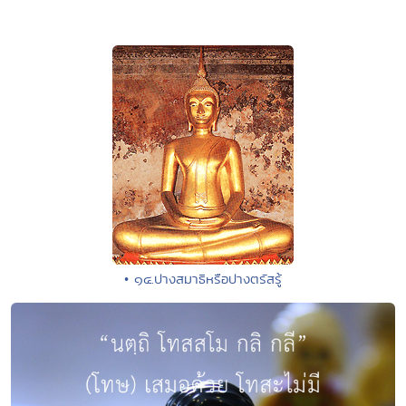
• ๑๔.ปางสมาธิหรือปางตรัสรู้