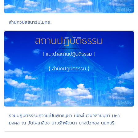
สำนักวิปัสสนาธัมโมทยะ
ร่วมปฏิบัติธรรมถวายเป็นพุทธบูชา เนื่องในวันวิสาขบูขา มหา
มงคล ณ วัดไผ่เหลือง บางรักพัฒนา บางบัวทอง นนทบุรี