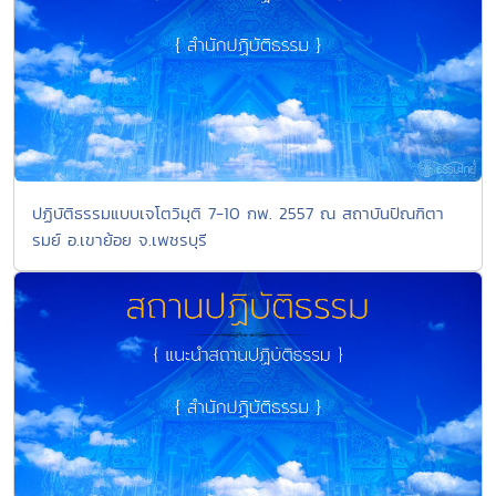
ปฏิบัติธรรมแบบเจโตวิมุติ 7-10 กพ. 2557 ณ สถาบันปัณฑิตา
รมย์ อ.เขาย้อย จ.เพชรบุรี