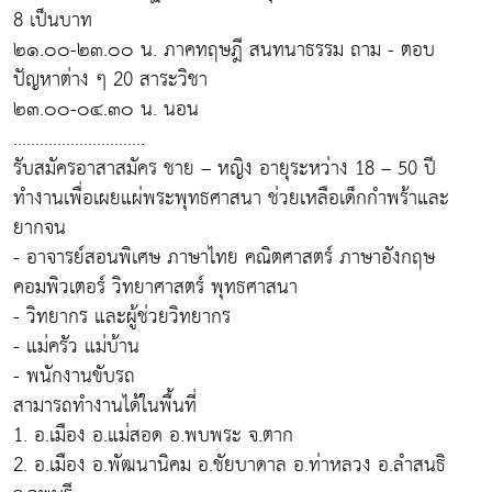
8 เป็นบาท
๒๑.๐๐-๒๓.๐๐ น. ภาคทฤษฎี สนทนาธรรม ถาม - ตอบ
ปัญหาต่าง ๆ 20 สาระวิชา
๒๓.๐๐-๐๔.๓๐ น. นอน
..............................
รับสมัครอาสาสมัคร ชาย – หญิง อายุระหว่าง 18 – 50 ปี
ทำงานเพื่อเผยแผ่พระพุทธศาสนา ช่วยเหลือเด็กกำพร้าและ
ยากจน
- อาจารย์สอนพิเศษ ภาษาไทย คณิตศาสตร์ ภาษาอังกฤษ
คอมพิวเตอร์ วิทยาศาสตร์ พุทธศาสนา
- วิทยากร และผู้ช่วยวิทยากร
- แม่ครัว แม่บ้าน
- พนักงานขับรถ
สามารถทำงานได้ในพื้นที่
1. อ.เมือง อ.แม่สอด อ.พบพระ จ.ตาก
2. อ.เมือง อ.พัฒนานิคม อ.ชัยบาดาล อ.ท่าหลวง อ.ลำสนธิ