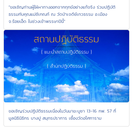
"ขอเชิญท่านผู้ใฝ่หาทางออกจากทุกข์อย่างแท้จริง ร่วมปฏิบัติ
ธรรมกับคุณแม่ชีเกณฑ์ ณ วัดป่าเจดีย์เทวธรรม อ.เมือง
จ.ร้อยเอ็ด ในช่วงเข้าพรรษาปีนี้"
ขอเชิญร่วมปฏิบัติธรรมเนื่องในวันมาฆะบูชา 13-16 กพ. 57 ที่
มูลนิธินิธิกร บางปู สมุทรปราการ เยื้องวัดอโศการาม