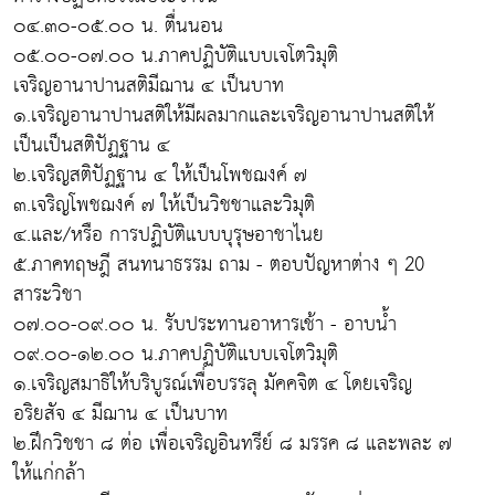
๐๔.๓๐-๐๕.๐๐ น. ตื่นนอน
๐๕.๐๐-๐๗.๐๐ น.ภาคปฏิบัติแบบเจโตวิมุติ
เจริญอานาปานสติมีฌาน ๔ เป็นบาท
๑.เจริญอานาปานสติให้มีผลมากและเจริญอานาปานสติให้
เป็นเป็นสติปัฏฐาน ๔
๒.เจริญสติปัฏฐาน ๔ ให้เป็นโพชฌงค์ ๗
๓.เจริญโพชฌงค์ ๗ ให้เป็นวิชชาและวิมุติ
๔.และ/หรือ การปฏิบัติแบบบุรุษอาชาไนย
๕.ภาคทฤษฎี สนทนาธรรม ถาม - ตอบปัญหาต่าง ๆ 20
สาระวิชา
๐๗.๐๐-๐๙.๐๐ น. รับประทานอาหารเช้า - อาบน้ำ
๐๙.๐๐-๑๒.๐๐ น.ภาคปฏิบัติแบบเจโตวิมุติ
๑.เจริญสมาธิให้บริบูรณ์เพื่อบรรลุ มัคคจิต ๔ โดยเจริญ
อริยสัจ ๔ มีฌาน ๔ เป็นบาท
๒.ฝึกวิชชา ๘ ต่อ เพื่อเจริญอินทรีย์ ๘ มรรค ๘ และพละ ๗
ให้แก่กล้า