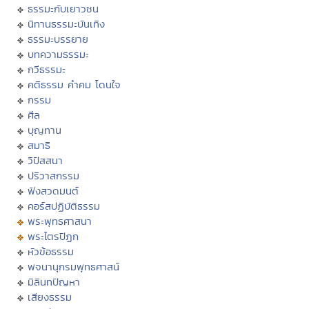
ธรรมะกับเยาวชน
นิทานธรรมะบันเทิง
ธรรมะบรรยาย
บทความธรรมะ
กวีธรรมะ
คติธรรม คำคม โดนใจ
กรรม
ศีล
บุญทาน
สมาธิ
วิปัสสนา
ปริวาสกรรม
ฟังสวดมนต์
คอร์สปฏิบัติธรรม
พระพุทธศาสนา
พระไตรปิฏก
หัวข้อธรรม
พจนานุกรมพุทธศาสน์
มิลินทปัญหา
เสียงธรรม