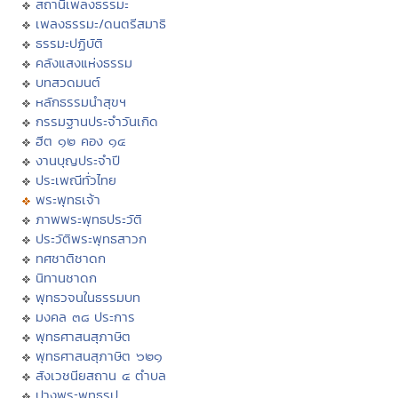
สถานีเพลงธรรมะ
เพลงธรรมะ/ดนตรีสมาธิ
ธรรมะปฏิบัติ
คลังแสงแห่งธรรม
บทสวดมนต์
หลักธรรมนำสุขฯ
กรรมฐานประจำวันเกิด
ฮีต ๑๒ คอง ๑๔
งานบุญประจำปี
ประเพณีทั่วไทย
พระพุทธเจ้า
ภาพพระพุทธประวัติ
ประวัติพระพุทธสาวก
ทศชาติชาดก
นิทานชาดก
พุทธวจนในธรรมบท
มงคล ๓๘ ประการ
พุทธศาสนสุภาษิต
พุทธศาสนสุภาษิต ๖๒๑
สังเวชนียสถาน ๔ ตำบล
ปางพระพุทธรูป