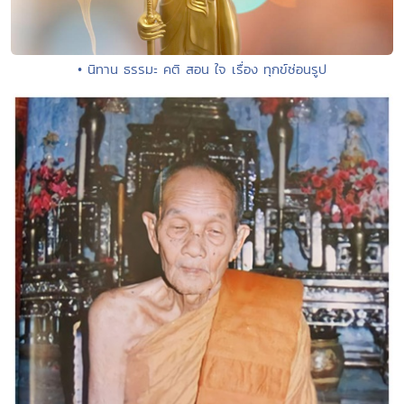
• นิทาน ธรรมะ คติ สอน ใจ เรื่อง ทุกข์ซ่อนรูป