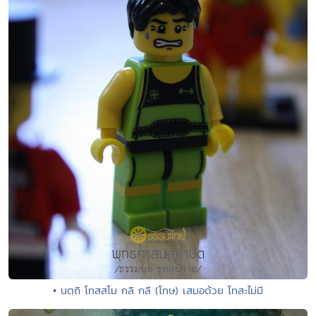
• นตฺถิ โทสสโม กลิ กลี (โทษ) เสมอด้วย โทสะไม่มี