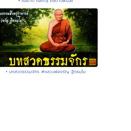
• ศีลขาด ศีลทะลุ ศีลด่างพร้อย
• บทสวดธรรมจักร #หลวงพ่อจรัญ ฐิตธมฺโม