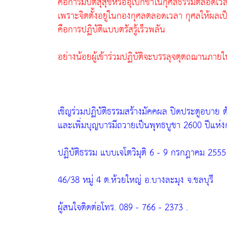
คือการมีปีติสุสุขหรืออุเบกขาในกุศลธรรมตลอดเวล
เพราะจิตตั้งอยู่ในกองกุศลตลอดเวลา กุศลให้ผลเป็
คือการปฏิบัติแบบตรัสรู้เร็วพลัน
อย่างน้อยผู้เข้าร่วมปฏิบัติจะบรรลุจตุตถฌานภายใน
เชิญร่วมปฏิบัติธรรมสร้างมัคคผล ปิดประตูอบาย
และเพิ่มบุญบารมีถวายเป็นพุทธบูชา 2600 ปีแห่งกา
ปฏิบัติธรรม แบบเจโตวิมุติ 6 - 9 กรกฎาคม 255
46/38 หมู่ 4 ต.ห้วยใหญ่ อ.บางละมุง จ.ชลบุรี
ผู้สนใจติดต่อโทร. 089 - 766 - 2373 .