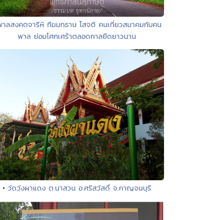
พาลสงฺคตจารีหิ ทีฆมทฺธาน โสจติ คนเที่ยวสมาคมกับคน
พาล ย่อมโศกเศร้าตลอดกาลยืดยาวนาน
• วัดวังผาแดง ต.นาสวน อ.ศรีสวัสดิ์ จ.กาญจนบุรี