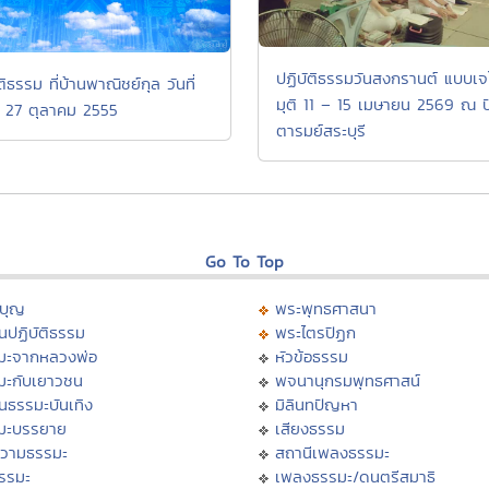
ปฏิบัติธรรมวันสงกรานต์ แบบเจ
ติธรรม ที่บ้านพาณิชย์กุล วันที่
มุติ 11 – 15 เมษายน 2569 ณ ป
 27 ตุลาคม 2555
ตารมย์สระบุรี
Go To Top
บุญ
พระพุทธศาสนา
นปฏิบัติธรรม
พระไตรปิฏก
มะจากหลวงพ่อ
หัวข้อธรรม
มะกับเยาวชน
พจนานุกรมพุทธศาสน์
นธรรมะบันเทิง
มิลินทปัญหา
มะบรรยาย
เสียงธรรม
วามธรรมะ
สถานีเพลงธรรมะ
ธรรมะ
เพลงธรรมะ/ดนตรีสมาธิ