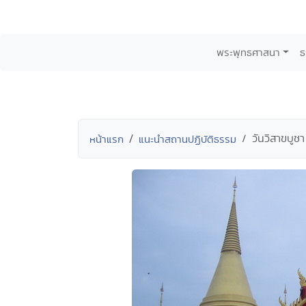
พระพุทธศาสนา
ธ
วันวิสาขบูช
หน้าแรก
แนะนำสถานปฏิบัติธรรม