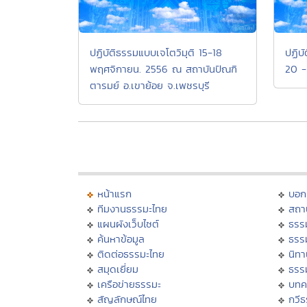
ปฏิบัติธรรมแบบเจโตวิมุติ 15-18
ปฏิบั
พฤศจิกายน. 2556 ณ สถาบันปัณฑิ
20 -
ตารมย์ อ.เขาย้อย จ.เพชรบุรี
หน้าแรก
บอก
ทีมงานธรรมะไทย
สถา
แผนผังเว็บไซต์
ธรร
ค้นหาข้อมูล
ธรร
ติดต่อธรรมะไทย
นิทา
สมุดเยี่ยม
ธรร
เครือข่ายธรรมะ
บทค
สัญลักษณ์ไทย
กวี