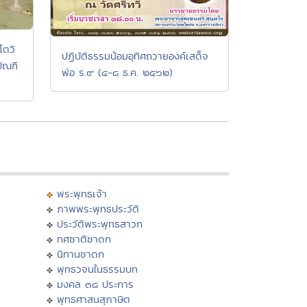
โตวิ
ปฏิบัติธรรมน้อมอุทิศถวายองค์เสด็จ
ัณฑิ
พ่อ ร.๙ (๔-๘ ธ.ค. ๒๕๖๒)
พระพุทธเจ้า
ภาพพระพุทธประวัติ
ประวัติพระพุทธสาวก
ทศชาติชาดก
นิทานชาดก
พุทธวจนในธรรมบท
มงคล ๓๘ ประการ
พุทธศาสนสุภาษิต