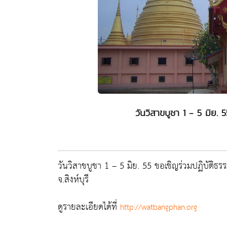
วันวิสาขบูชา 1 - 5 มิย. 
วันวิสาขบูชา 1 – 5 มิย. 55 ขอเชิญร่วมปฏิบัติธร
จ.สิงห์บุรี
ดูรายละเอียดได้ที่
http://watbangphan.org