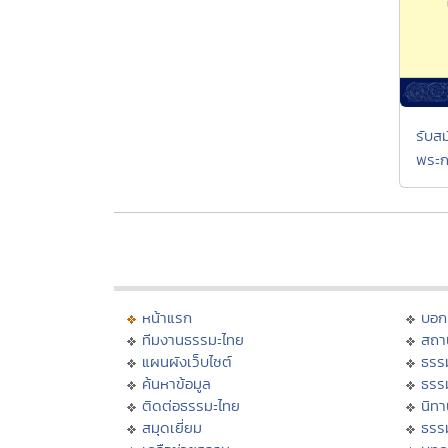
รับส
พระก
หน้าแรก
บอก
ทีมงานธรรมะไทย
สถา
แผนผังเว็บไซต์
ธรร
ค้นหาข้อมูล
ธรร
ติดต่อธรรมะไทย
นิทา
สมุดเยี่ยม
ธรร