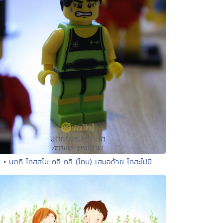
• นตฺถิ โทสสโม กลิ กลี (โทษ) เสมอด้วย โทสะไม่มี