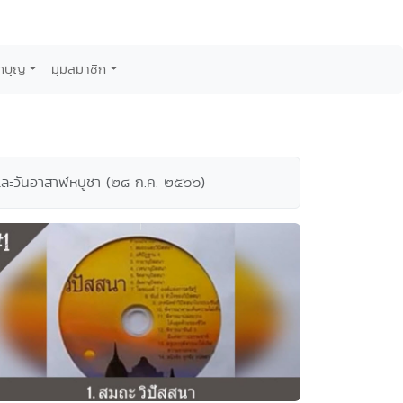
กบุญ
มุมสมาชิก
วและวันอาสาฬหบูชา (๒๘ ก.ค. ๒๕๖๖)