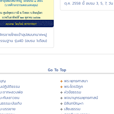
ตุ.ค. 2558 นี้ อบรม 3, 5, 7, วัน
มัครชายไทยเข้าอุปสมบทนาคหมู่
รรมฐาน รุ่น40 (อบรม 1เดือน)
Go To Top
บุญ
พระพุทธศาสนา
นปฏิบัติธรรม
พระไตรปิฏก
มะจากหลวงพ่อ
หัวข้อธรรม
มะกับเยาวชน
พจนานุกรมพุทธศาสน์
นธรรมะบันเทิง
มิลินทปัญหา
มะบรรยาย
เสียงธรรม