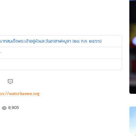
บาทสมเด็จพระเจ้าอยู่หัวและวันอาสาฬหบูชา (๒๘ ก.ค. ๒๕๖๖)
�
ps://watsritawee.org
8,905