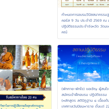
กำหนดการอบรมวิปัสสนากรรม
คอร์ส 9 วัน ประจำปี 2569 ณ 
ปฏิบัติธรรมประจำจังหวัด วัดม
คณ์
(พักกาย-พักใจ) ขอเชิญ ผู้สนใจ
สมัครเข้าฝึกอบรม ปฏิบัติธรรม
(หลักสูตร สติปัฏฐาน ๔ เบื้องต้
เทศกาลวันปิยมหาราช ตั้งเเต่ 