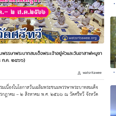
•
นมพรรษาพระบาทสมเด็จพระเจ้าอยู่หัวและวันอาสาฬหบูชา
 ก.ค. ๒๕๖๖)
•
watsritawee
รรมเนื่องในโอกาสวันเฉลิมพระชนมพรรษาพระบาทสมเด็จ
กรกฎาคม – ๒ สิงหาคม พ.ศ. ๒๕๖๖ ณ วัดศรีทวี จังหวัด