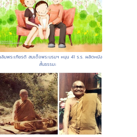
ฉลิมพระเกียรติ สมเด็จพระบรมฯ หนุน 41 ร.ร. ผลิตหนัง
สั้นธรรมะ