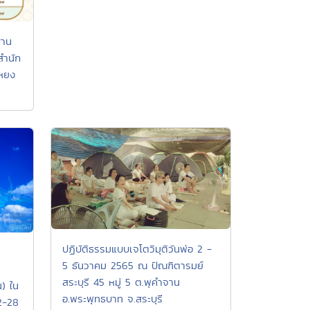
ฐาน
สำนัก
เหยง
ปฏิบัติธรรมแบบเจโตวิมุติวันพ่อ 2 -
5 ธันวาคม 2565 ณ ปัณฑิตารมย์
สระบุรี 45 หมู่ 5 ต.พุคำจาน
น) ใน
อ.พระพุทธบาท จ.สระบุรี
22-28