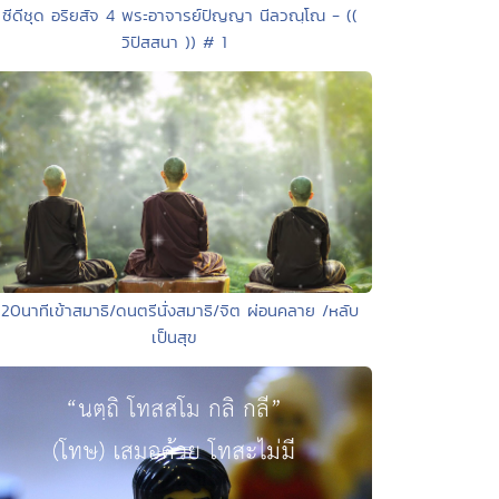
 ซีดีชุด อริยสัจ 4 พระอาจารย์ปัญญา นีลวณฺโณ - ((
วิปัสสนา )) # 1
 20นาทีเข้าสมาธิ/ดนตรีนั่งสมาธิ/จิต ผ่อนคลาย /หลับ
เป็นสุข