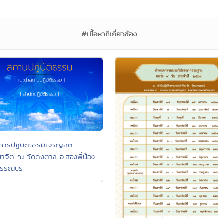
#เนื้อหาที่เกี่ยวข้อง
การปฏิบัติธรรมเจริญสติ
าจิต ณ วัดดงตาล อ.สองพี่น้อง
พรรณบุรี