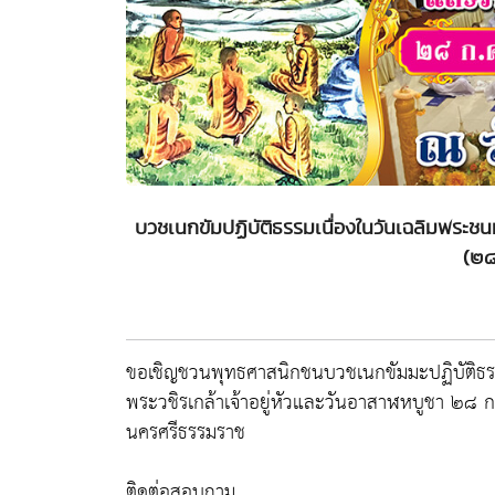
บวชเนกขัมปฏิบัติธรรมเนื่องในวันเฉลิมพระช
(๒๘
ขอเชิญชวนพุทธศาสนิกชนบวชเนกขัมมะปฏิบัติธ
พระวชิรเกล้าเจ้าอยู่หัวและวันอาสาฬหบูชา ๒๘ 
นครศรีธรรมราช
ติดต่อสอบถาม