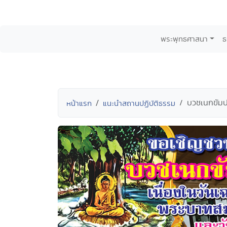
พระพุทธศาสนา
ธ
บวชเนกขัมป
หน้าแรก
แนะนำสถานปฏิบัติธรรม