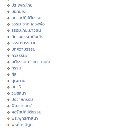
ประเพณีไทย
บอกบุญ
สถานปฏิบัติธรรม
ธรรมะจากหลวงพ่อ
ธรรมะกับเยาวชน
นิทานธรรมะบันเทิง
ธรรมะบรรยาย
บทความธรรมะ
กวีธรรมะ
คติธรรม คำคม โดนใจ
กรรม
ศีล
บุญทาน
สมาธิ
วิปัสสนา
ปริวาสกรรม
ฟังสวดมนต์
คอร์สปฏิบัติธรรม
พระพุทธศาสนา
พระไตรปิฏก