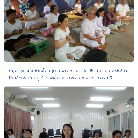
ปฏิบัติธรรมแบบเจโตวิมุติ วันสงกรานต์ 12-15 เมษายน 2562 ณ
ปัณฑิตารมย์ หมู่ 5 ต.พุคำจาน อ.พระพุทธบาท จ.สระบุรี