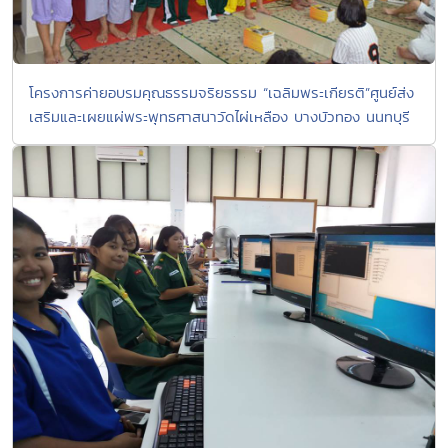
โครงการค่ายอบรมคุณธรรมจริยธรรม “เฉลิมพระเกียรติ”ศูนย์ส่ง
เสริมและเผยแผ่พระพุทธศาสนาวัดไผ่เหลือง บางบัวทอง นนทบุรี