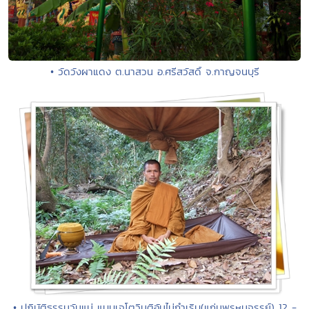
• วัดวังผาแดง ต.นาสวน อ.ศรีสวัสดิ์ จ.กาญจนบุรี
• ปฏิบัติธรรมวันแม่ แบบเจโตวิมุติอันไม่กำเริบ(แก่นพรหมจรรย์) 12 -