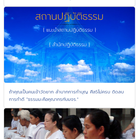
ถ้าคุณเป็นคนเข้าวัดยาก ลำบากการทำบุญ ศีล5ไม่ครบ ติดลบ
การทำดี "ธรรมมะคือคุณากรกับมจร."