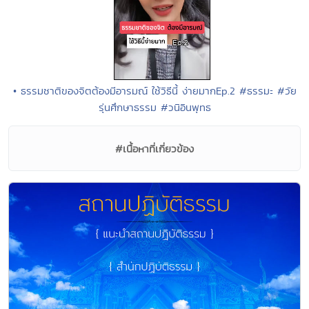
• ธรรมชาติของจิตต้องมีอารมณ์ ใช้วิธีนี้ ง่ายมากEp.2 #ธรรมะ #วัย
รุ่นศึกษาธรรม #วนิอินพุทธ
#เนื้อหาที่เกี่ยวข้อง