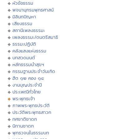
หัวข้อธรรม
พจนานุกรมพุทธศาสน์
มิลินทปัญหา
เสียงธรรม
สถานีเพลงธรรมะ
เพลงธรรมะ/ดนตรีสมาธิ
ธรรมะปฏิบัติ
คลังแสงแห่งธรรม
บทสวดมนต์
หลักธรรมนำสุขฯ
กรรมฐานประจำวันเกิด
ฮีต ๑๒ คอง ๑๔
งานบุญประจำปี
ประเพณีทั่วไทย
พระพุทธเจ้า
ภาพพระพุทธประวัติ
ประวัติพระพุทธสาวก
ทศชาติชาดก
นิทานชาดก
พุทธวจนในธรรมบท