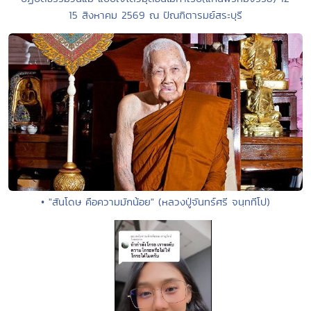
15 สิงหาคม 2569 ณ ปัณฑิตารมย์สระบุรี
• "สันโดษ คือความมักน้อย" (หลวงปู่จันทร์ศรี จนฺททีโป)