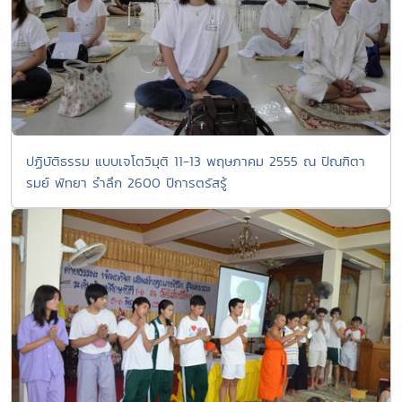
ปฏิบัติธรรม แบบเจโตวิมุติ 11-13 พฤษภาคม 2555 ณ ปัณฑิตา
รมย์ พัทยา รำลึก 2600 ปีการตรัสรู้