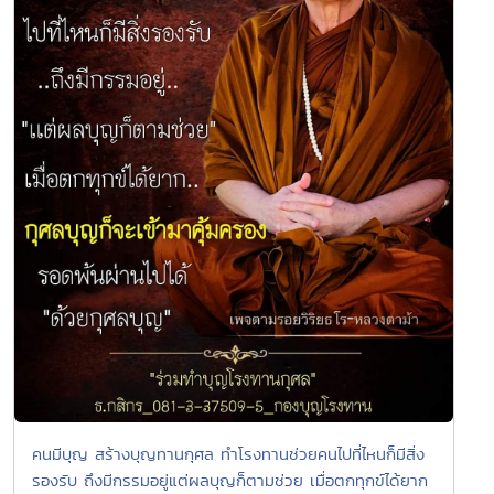
คนมีบุญ สร้างบุญทานกุศล ทำโรงทานช่วยคนไปที่ไหนก็มีสิ่ง
รองรับ ถึงมีกรรมอยู่แต่ผลบุญก็ตามช่วย เมื่อตกทุกข์ได้ยาก