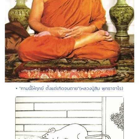
• "กามนี้ให้ทุกข์ ตั้งแต่เกิดจนตาย"(หลวงปู่สิม พุทธาจาโร)