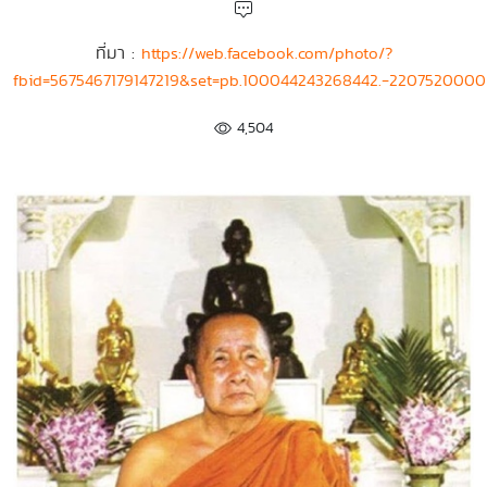
ที่มา :
https://web.facebook.com/photo/?
fbid=5675467179147219&set=pb.100044243268442.-2207520000
4,504