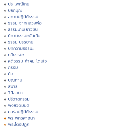
ประเพณีไทย
บอกบุญ
สถานปฏิบัติธรรม
ธรรมะจากหลวงพ่อ
ธรรมะกับเยาวชน
นิทานธรรมะบันเทิง
ธรรมะบรรยาย
บทความธรรมะ
กวีธรรมะ
คติธรรม คำคม โดนใจ
กรรม
ศีล
บุญทาน
สมาธิ
วิปัสสนา
ปริวาสกรรม
ฟังสวดมนต์
คอร์สปฏิบัติธรรม
พระพุทธศาสนา
พระไตรปิฏก