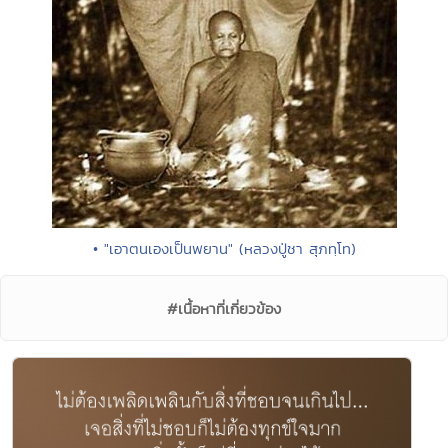
• "เอาตนเองเป็นพยาน" (หลวงปู่ชา สุภทฺโท)
#เนื้อหาที่เกี่ยวข้อง