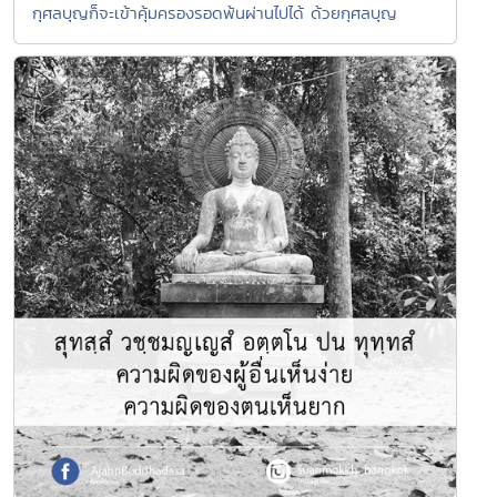
กุศลบุญก็จะเข้าคุ้มครองรอดพ้นผ่านไปได้ ด้วยกุศลบุญ