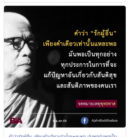
คำว่ารักผู้อื่น เพียงคำเดียวเท่านั้นแหละพอ มันพอมันพอเป็น