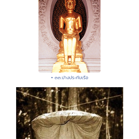
• ๓๓.ปางประทับเรือ