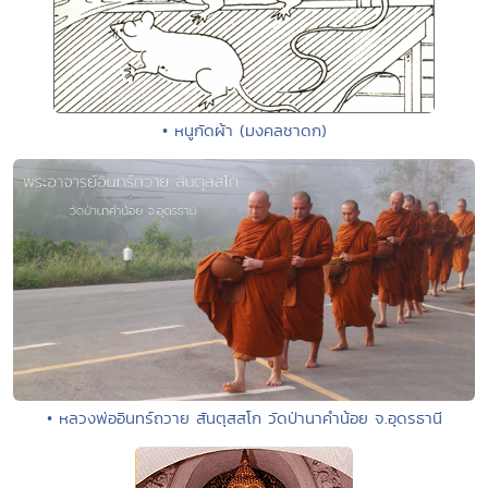
• หนูกัดผ้า (มงคลชาดก)
• หลวงพ่ออินทร์ถวาย สันตุสสโก วัดป่านาคำน้อย จ.อุดรธานี