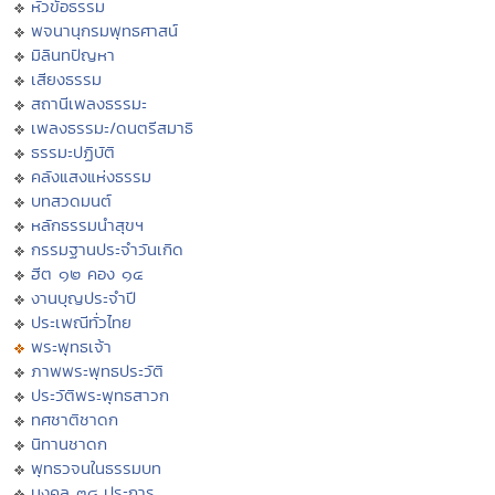
หัวข้อธรรม
พจนานุกรมพุทธศาสน์
มิลินทปัญหา
เสียงธรรม
สถานีเพลงธรรมะ
เพลงธรรมะ/ดนตรีสมาธิ
ธรรมะปฏิบัติ
คลังแสงแห่งธรรม
บทสวดมนต์
หลักธรรมนำสุขฯ
กรรมฐานประจำวันเกิด
ฮีต ๑๒ คอง ๑๔
งานบุญประจำปี
ประเพณีทั่วไทย
พระพุทธเจ้า
ภาพพระพุทธประวัติ
ประวัติพระพุทธสาวก
ทศชาติชาดก
นิทานชาดก
พุทธวจนในธรรมบท
มงคล ๓๘ ประการ