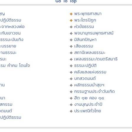
Go To Top
บุญ
พระพุทธศาสนา
ปฏิบัติธรรม
พระไตรปิฏก
ะจากหลวงพ่อ
หัวข้อธรรม
ะกับเยาวชน
พจนานุกรมพุทธศาสน์
ธรรมะบันเทิง
มิลินทปัญหา
ะบรรยาย
เสียงธรรม
ามธรรมะ
สถานีเพลงธรรมะ
รรมะ
เพลงธรรมะ/ดนตรีสมาธิ
รรม คำคม โดนใจ
ธรรมะปฏิบัติ
ม
คลังแสงแห่งธรรม
บทสวดมนต์
าน
หลักธรรมนำสุขฯ
กรรมฐานประจำวันเกิด
สนา
ฮีต ๑๒ คอง ๑๔
าสกรรม
งานบุญประจำปี
วดมนต์
ประเพณีทั่วไทย
ปฏิบัติธรรม