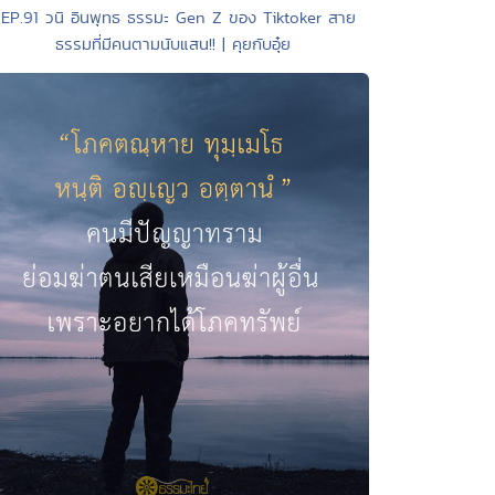
 EP.91 วนิ อินพุทธ ธรรมะ Gen Z ของ Tiktoker สาย
ธรรมที่มีคนตามนับแสน!! | คุยกับอุ๋ย