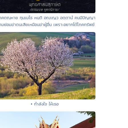
ภคตณฺหาย ทุมฺเมโธ หนฺติ อญฺเญว อตฺตานํ คนมีปัญญา
ามย่อมฆ่าตนเสียเหมือนฆ่าผู้อื่น เพราะอยากได้โภคทรัพย์
• กำลังใจ ให้เธอ