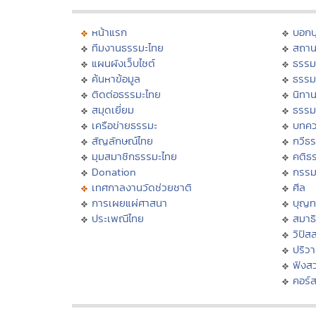
หน้าแรก
บอก
ทีมงานธรรมะไทย
สถาน
แผนผังเว็บไซต์
ธรรม
ค้นหาข้อมูล
ธรรม
ติดต่อธรรมะไทย
นิทาน
สมุดเยี่ยม
ธรรม
เครือข่ายธรรมะ
บทคว
สัญลักษณ์ไทย
กวีธ
มุมสมาชิกธรรมะไทย
คติธ
Donation
กรร
เทศกาลงานวัดช่วยชาติ
ศีล
การเผยแผ่ศาสนา
บุญท
ประเพณีไทย
สมาธิ
วิปัส
ปริว
ฟังส
คอร์ส