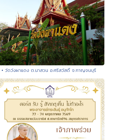
• วัดวังผาแดง ต.นาสวน อ.ศรีสวัสดิ์ จ.กาญจนบุรี