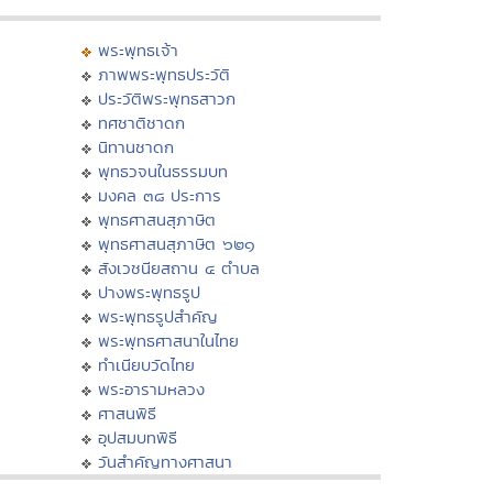
พระพุทธเจ้า
ภาพพระพุทธประวัติ
ประวัติพระพุทธสาวก
ทศชาติชาดก
นิทานชาดก
พุทธวจนในธรรมบท
มงคล ๓๘ ประการ
พุทธศาสนสุภาษิต
พุทธศาสนสุภาษิต ๖๒๑
สังเวชนียสถาน ๔ ตำบล
ปางพระพุทธรูป
พระพุทธรูปสำคัญ
พระพุทธศาสนาในไทย
ทำเนียบวัดไทย
พระอารามหลวง
ศาสนพิธี
อุปสมบทพิธี
วันสำคัญทางศาสนา