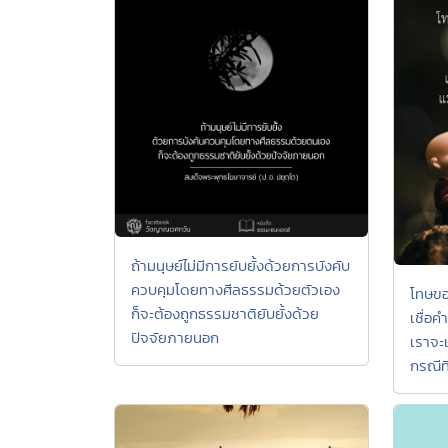
ถ้ามนุษย์ไม่มีการยับยั้งด้วยการบังคับ
ควบคุมโดยทางศีลธรรมด้วยตัวเอง
โทษขอ
ก็จะต้องถูกธรรมชาติยับยั้งด้วย
เชื่อค
ปัจจัยภายนอก
เราจะเ
กรณีท