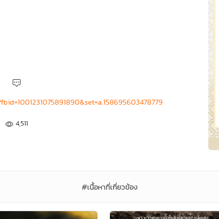
o?fbid=1001231075891890&set=a.158695603478779
4,511
#เนื้อหาที่เกี่ยวข้อง