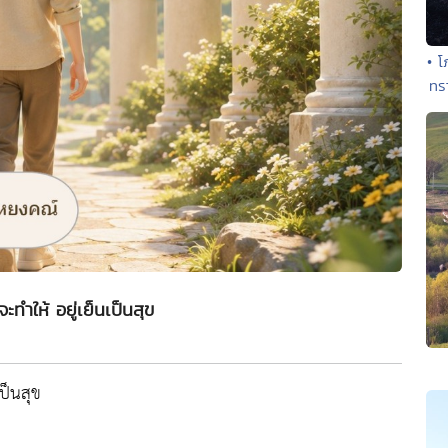
• โ
ทร
ะทำให้ อยู่เย็นเป็นสุข
เป็นสุข