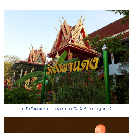
• วัดวังผาแดง ต.นาสวน อ.ศรีสวัสดิ์ จ.กาญจนบุรี