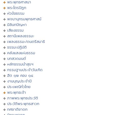
พระพุทธศาสนา
พระไตรปิฏก
หัวข้อธรรม
พจนานุกรมพุทธศาสน์
มิลินทปัญหา
เสียงธรรม
สถานีเพลงธรรมะ
เพลงธรรมะ/ดนตรีสมาธิ
ธรรมะปฏิบัติ
คลังแสงแห่งธรรม
บทสวดมนต์
หลักธรรมนำสุขฯ
กรรมฐานประจำวันเกิด
ฮีต ๑๒ คอง ๑๔
งานบุญประจำปี
ประเพณีทั่วไทย
พระพุทธเจ้า
ภาพพระพุทธประวัติ
ประวัติพระพุทธสาวก
ทศชาติชาดก
นิทานชาดก