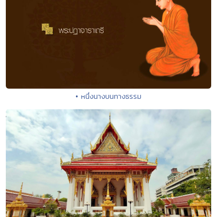
• หนึ่งนางบนทางธรรม