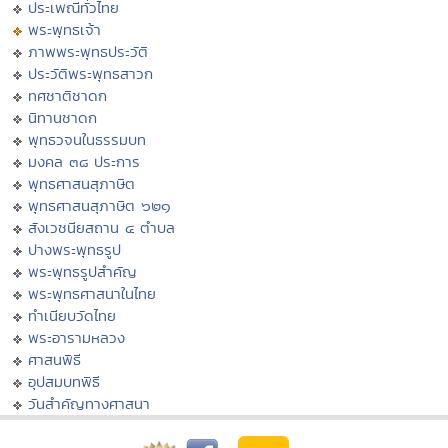
ประเพณีทั่วไทย
พระพุทธเจ้า
ภาพพระพุทธประวัติ
ประวัติพระพุทธสาวก
ทศชาติชาดก
นิทานชาดก
พุทธวจนในธรรมบท
มงคล ๓๘ ประการ
พุทธศาสนสุภาษิต
พุทธศาสนสุภาษิต ๖๒๑
สังเวชนียสถาน ๔ ตำบล
ปางพระพุทธรูป
พระพุทธรูปสำคัญ
พระพุทธศาสนาในไทย
ทำเนียบวัดไทย
พระอารามหลวง
ศาสนพิธี
อุปสมบทพิธี
วันสำคัญทางศาสนา