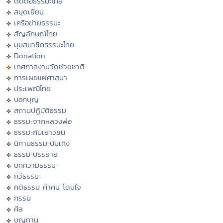
ติดต่อธรรมะไทย
สมุดเยี่ยม
เครือข่ายธรรมะ
สัญลักษณ์ไทย
มุมสมาชิกธรรมะไทย
Donation
เทศกาลงานวัดช่วยชาติ
การเผยแผ่ศาสนา
ประเพณีไทย
บอกบุญ
สถานปฏิบัติธรรม
ธรรมะจากหลวงพ่อ
ธรรมะกับเยาวชน
นิทานธรรมะบันเทิง
ธรรมะบรรยาย
บทความธรรมะ
กวีธรรมะ
คติธรรม คำคม โดนใจ
กรรม
ศีล
บุญทาน