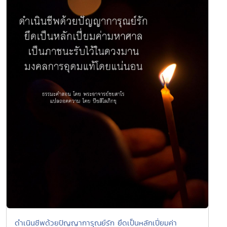
ดำเนินชีพด้วยปัญญาการุณย์รัก ยึดเป็นหลักเปี่ยมค่า