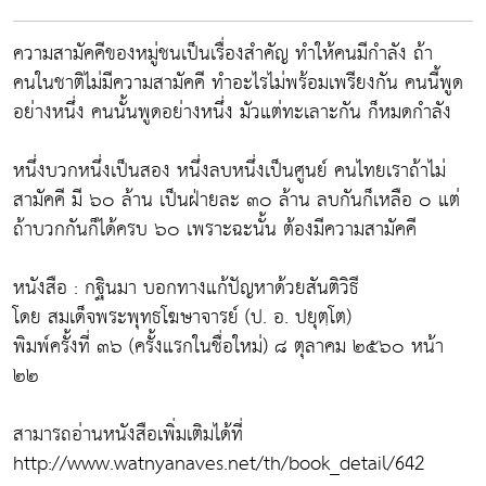
ความสามัคคีของหมู่ชนเป็นเรื่องสำคัญ ทำให้คนมีกำลัง ถ้า
คนในชาติไม่มีความสามัคคี ทำอะไรไม่พร้อมเพรียงกัน คนนี้พูด
อย่างหนึ่ง คนนั้นพูดอย่างหนึ่ง มัวแต่ทะเลาะกัน ก็หมดกำลัง
หนึ่งบวกหนึ่งเป็นสอง หนึ่งลบหนึ่งเป็นศูนย์ คนไทยเราถ้าไม่
สามัคคี มี ๖๐ ล้าน เป็นฝ่ายละ ๓๐ ล้าน ลบกันก็เหลือ ๐ แต่
ถ้าบวกกันก็ได้ครบ ๖๐ เพราะฉะนั้น ต้องมีความสามัคคี
หนังสือ : กฐินมา บอกทางแก้ปัญหาด้วยสันติวิธี
โดย สมเด็จพระพุทธโฆษาจารย์ (ป. อ. ปยุตฺโต)
พิมพ์ครั้งที่ ๓๖ (ครั้งแรกในชื่อใหม่) ๘ ตุลาคม ๒๕๖๐ หน้า
๒๒
สามารถอ่านหนังสือเพิ่มเติมได้ที่
http://www.watnyanaves.net/th/book_detail/642