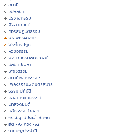
สมาธิ
วิปัสสนา
ปริวาสกรรม
ฟังสวดมนต์
คอร์สปฏิบัติธรรม
พระพุทธศาสนา
พระไตรปิฏก
หัวข้อธรรม
พจนานุกรมพุทธศาสน์
มิลินทปัญหา
เสียงธรรม
สถานีเพลงธรรมะ
เพลงธรรมะ/ดนตรีสมาธิ
ธรรมะปฏิบัติ
คลังแสงแห่งธรรม
บทสวดมนต์
หลักธรรมนำสุขฯ
กรรมฐานประจำวันเกิด
ฮีต ๑๒ คอง ๑๔
งานบุญประจำปี