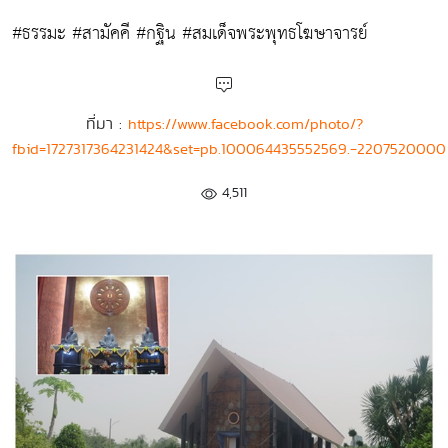
#ธรรมะ #สามัคคี #กฐิน #สมเด็จพระพุทธโฆษาจารย์
ที่มา :
https://www.facebook.com/photo/?
fbid=1727317364231424&set=pb.100064435552569.-2207520000
4,511