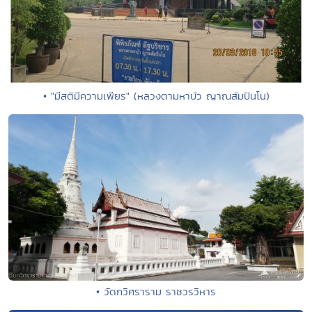
• "มีสติมีความเพียร" (หลวงตามหาบัว ญาณสัมปันโน)
• วัดกวิศราราม ราชวรวิหาร