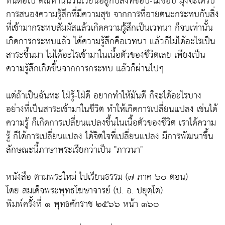
ทีนี้ต่อไป ตัณหานั้นวนเวียนอยู่กับสิ่งที่ชอบ-ไม่ชอบ มุ่งจะได้รับ
การสนองความรู้สึกที่มีความสุข จากการที่อายตนะกระทบกับสิ่ง
ที่เข้ามากระทบสัมผัสแล้วเกิดความรู้สึกเป็นเวทนา ก็จบเท่านั้น
เกิดการกระทบแล้ว ได้ความรู้สึกคือเวทนา แล้วก็ไม่ได้อะไรเป็น
สาระขึ้นมา ไม่ได้อะไรเข้ามาในเนื้อตัวของชีวิตเลย เพียงเป็น
ความรู้สึกเกิดขึ้นจากการกระทบ แล้วก็ผ่านไปๆ
แต่ถ้าเป็นฉันทะ ใฝ่รู้-ใฝ่ดี อยากทำให้มันดี ก็จะได้อะไรบาง
อย่างที่เป็นสาระเข้ามาในชีวิต ทำให้เกิดการเปลี่ยนแปลง เช่นได้
ความรู้ ก็เกิดการเปลี่ยนแปลงขึ้นในเนื้อตัวของชีวิต เราได้ความ
รู้ ก็ได้การเปลี่ยนแปลง ได้จิตใจที่เปลี่ยนแปลง มีการพัฒนาขึ้น
ลักษณะนี้ภาษาพระเรียกว่าเป็น "ภาวนา"
หนังสือ ตามพระใหม่ ไปเรียนธรรม (๗ ภาค ๖๐ ตอน)
โดย สมเด็จพระพุทธโฆษาจารย์ (ป. อ. ปยุตฺโต)
พิมพ์ครั้งที่ ๑ พุทธศักราช ๒๕๖๖ หน้า ๓๖๐