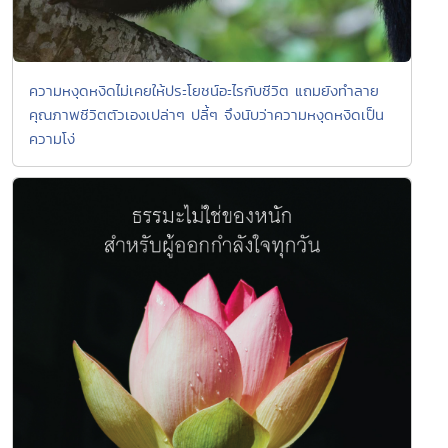
ความหงุดหงิดไม่เคยให้ประโยชน์อะไรกับชีวิต แถมยังทำลาย
คุณภาพชีวิตตัวเองเปล่าๆ ปลี้ๆ จึงนับว่าความหงุดหงิดเป็น
ความโง่