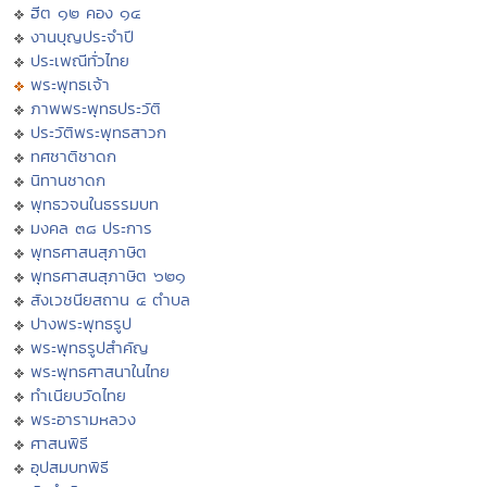
ฮีต ๑๒ คอง ๑๔
งานบุญประจำปี
ประเพณีทั่วไทย
พระพุทธเจ้า
ภาพพระพุทธประวัติ
ประวัติพระพุทธสาวก
ทศชาติชาดก
นิทานชาดก
พุทธวจนในธรรมบท
มงคล ๓๘ ประการ
พุทธศาสนสุภาษิต
พุทธศาสนสุภาษิต ๖๒๑
สังเวชนียสถาน ๔ ตำบล
ปางพระพุทธรูป
พระพุทธรูปสำคัญ
พระพุทธศาสนาในไทย
ทำเนียบวัดไทย
พระอารามหลวง
ศาสนพิธี
อุปสมบทพิธี