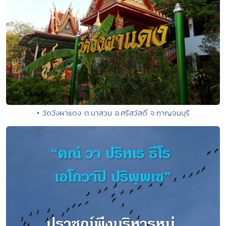
• วัดวังผาแดง ต.นาสวน อ.ศรีสวัสดิ์ จ.กาญจนบุรี