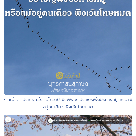
• คณํ วา ปริหเร ธีโร เอโกวาปิ ปริพฺพเช ปราชญ์พึงบริหารหมู่ หรือแม้
อยู่คนเดียว พึงเว้นโทษหมด