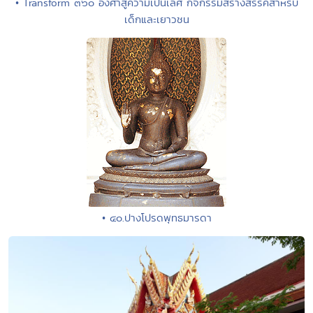
• Transform ๓๖๐ องศาสู่ความเป็นเลิศ กิจกรรมสร้างสรรค์สำหรับ
เด็กและเยาวชน
• ๔๐.ปางโปรดพุทธมารดา