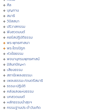
ศีล
บุญทาน
สมาธิ
วิปัสสนา
ปริวาสกรรม
ฟังสวดมนต์
คอร์สปฏิบัติธรรม
พระพุทธศาสนา
พระไตรปิฏก
หัวข้อธรรม
พจนานุกรมพุทธศาสน์
มิลินทปัญหา
เสียงธรรม
สถานีเพลงธรรมะ
เพลงธรรมะ/ดนตรีสมาธิ
ธรรมะปฏิบัติ
คลังแสงแห่งธรรม
บทสวดมนต์
หลักธรรมนำสุขฯ
กรรมฐานประจำวันเกิด