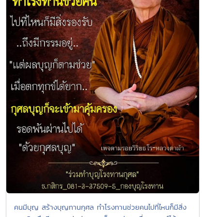
คนมีบุญ สร้างบุญทานกุศล ทำโรงทานช่วยคนไปที่ไหนก็มีสิ่ง