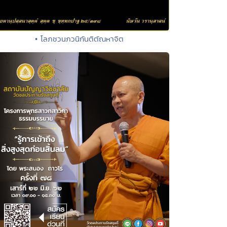
• โลภชวนภวนิกันติตัณหาจิต