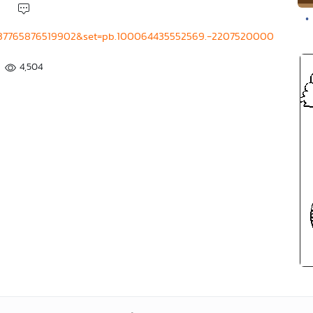
•
=2137765876519902&set=pb.100064435552569.-2207520000
4,504