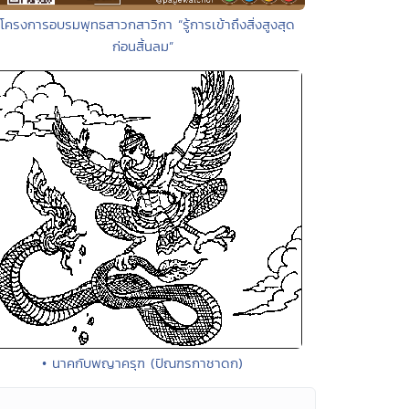
 โครงการอบรมพุทธสาวกสาวิกา “รู้การเข้าถึงสิ่งสูงสุด
ก่อนสิ้นลม”
• นาคกับพญาครุฑ (ปัณฑรกาชาดก)