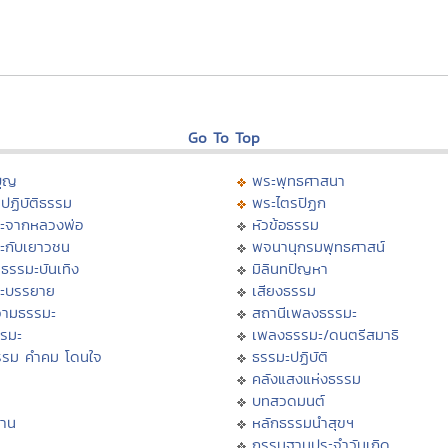
Go To Top
บุญ
พระพุทธศาสนา
ปฏิบัติธรรม
พระไตรปิฏก
ะจากหลวงพ่อ
หัวข้อธรรม
ะกับเยาวชน
พจนานุกรมพุทธศาสน์
ธรรมะบันเทิง
มิลินทปัญหา
ะบรรยาย
เสียงธรรม
ามธรรมะ
สถานีเพลงธรรมะ
รรมะ
เพลงธรรมะ/ดนตรีสมาธิ
รรม คำคม โดนใจ
ธรรมะปฏิบัติ
ม
คลังแสงแห่งธรรม
บทสวดมนต์
าน
หลักธรรมนำสุขฯ
กรรมฐานประจำวันเกิด