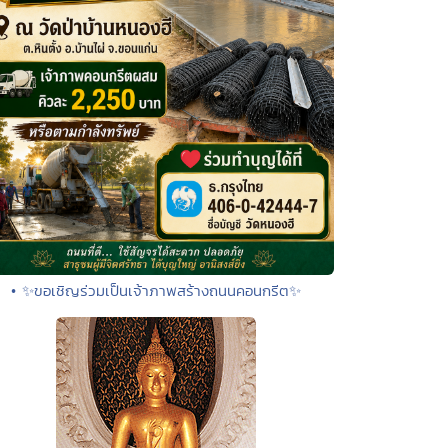
• ✨ขอเชิญร่วมเป็นเจ้าภาพสร้างถนนคอนกรีต✨