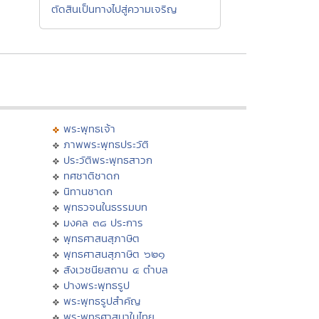
ตัดสินเป็นทางไปสู่ความเจริญ
พระพุทธเจ้า
ภาพพระพุทธประวัติ
ประวัติพระพุทธสาวก
ทศชาติชาดก
นิทานชาดก
พุทธวจนในธรรมบท
มงคล ๓๘ ประการ
พุทธศาสนสุภาษิต
พุทธศาสนสุภาษิต ๖๒๑
สังเวชนียสถาน ๔ ตำบล
ปางพระพุทธรูป
พระพุทธรูปสำคัญ
พระพุทธศาสนาในไทย