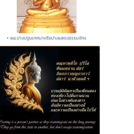
• ๒๕.ปางปฐมเทศนาหรือปางแสดงธรรมจักร