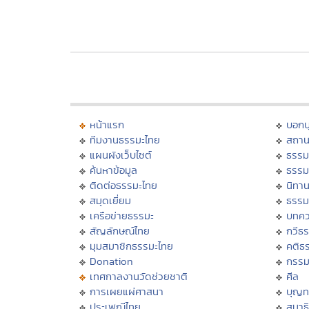
หน้าแรก
บอก
ทีมงานธรรมะไทย
สถาน
แผนผังเว็บไซต์
ธรรม
ค้นหาข้อมูล
ธรรม
ติดต่อธรรมะไทย
นิทาน
สมุดเยี่ยม
ธรรม
เครือข่ายธรรมะ
บทคว
สัญลักษณ์ไทย
กวีธ
มุมสมาชิกธรรมะไทย
คติธ
Donation
กรร
เทศกาลงานวัดช่วยชาติ
ศีล
การเผยแผ่ศาสนา
บุญท
ประเพณีไทย
สมาธิ