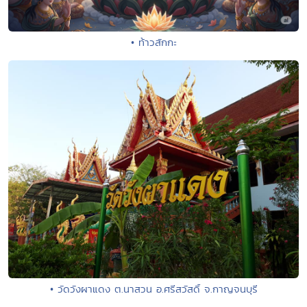
• ท้าวสักกะ
• วัดวังผาแดง ต.นาสวน อ.ศรีสวัสดิ์ จ.กาญจนบุรี