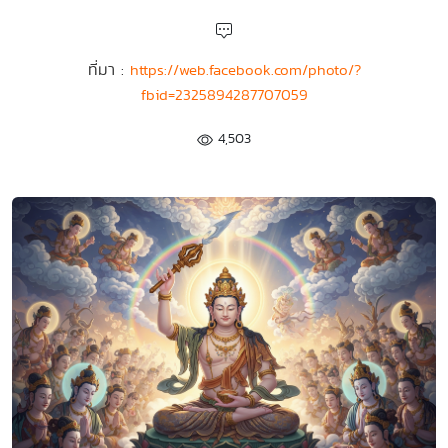
ที่มา :
https://web.facebook.com/photo/?
fbid=2325894287707059
4,503