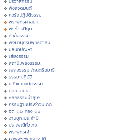
ปริวาสกรรม
ฟังสวดมนต์
คอร์สปฏิบัติธรรม
พระพุทธศาสนา
พระไตรปิฏก
หัวข้อธรรม
พจนานุกรมพุทธศาสน์
มิลินทปัญหา
เสียงธรรม
สถานีเพลงธรรมะ
เพลงธรรมะ/ดนตรีสมาธิ
ธรรมะปฏิบัติ
คลังแสงแห่งธรรม
บทสวดมนต์
หลักธรรมนำสุขฯ
กรรมฐานประจำวันเกิด
ฮีต ๑๒ คอง ๑๔
งานบุญประจำปี
ประเพณีทั่วไทย
พระพุทธเจ้า
ภาพพระพุทธประวัติ