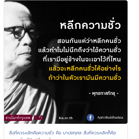
สิ่งที่ควรหลีกคือความชั่ว คือ บาปอกุศล สิ่งที่ควรหลีกก็คือ