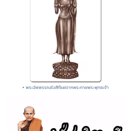
• พระฉัพพรรณรังสีที่แผ่จากพระกายพระพุทธเจ้า