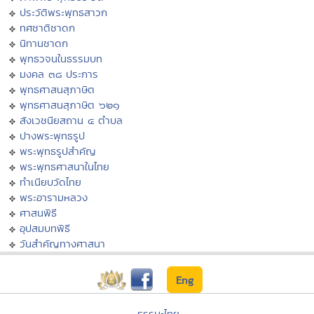
ประวัติพระพุทธสาวก
ทศชาติชาดก
นิทานชาดก
พุทธวจนในธรรมบท
มงคล ๓๘ ประการ
พุทธศาสนสุภาษิต
พุทธศาสนสุภาษิต ๖๒๑
สังเวชนียสถาน ๔ ตำบล
ปางพระพุทธรูป
พระพุทธรูปสำคัญ
พระพุทธศาสนาในไทย
ทำเนียบวัดไทย
พระอารามหลวง
ศาสนพิธี
อุปสมบทพิธี
วันสำคัญทางศาสนา
Eng
ธรรมะไทย