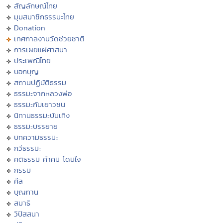
สัญลักษณ์ไทย
มุมสมาชิกธรรมะไทย
Donation
เทศกาลงานวัดช่วยชาติ
การเผยแผ่ศาสนา
ประเพณีไทย
บอกบุญ
สถานปฏิบัติธรรม
ธรรมะจากหลวงพ่อ
ธรรมะกับเยาวชน
นิทานธรรมะบันเทิง
ธรรมะบรรยาย
บทความธรรมะ
กวีธรรมะ
คติธรรม คำคม โดนใจ
กรรม
ศีล
บุญทาน
สมาธิ
วิปัสสนา