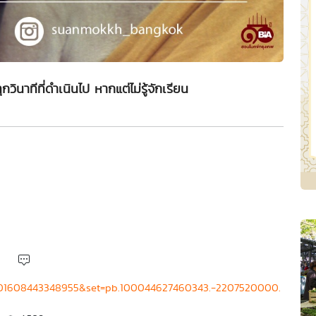
ุกวินาทีที่ดำเนินไป หากแต่ไม่รู้จักเรียน
1601608443348955&set=pb.100044627460343.-2207520000.