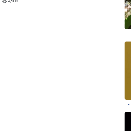
4,508
•