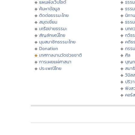
แผนผังเว็บไซต์
ธรรม
ค้นหาข้อมูล
ธรรม
ติดต่อธรรมะไทย
นิทาน
สมุดเยี่ยม
ธรรม
เครือข่ายธรรมะ
บทคว
สัญลักษณ์ไทย
กวีธ
มุมสมาชิกธรรมะไทย
คติธ
Donation
กรร
เทศกาลงานวัดช่วยชาติ
ศีล
การเผยแผ่ศาสนา
บุญท
ประเพณีไทย
สมาธิ
วิปัส
ปริว
ฟังส
คอร์ส