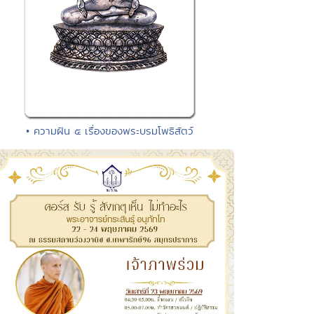
• ความฝัน ๕ เรื่องของพระบรมโพธิสัตว์