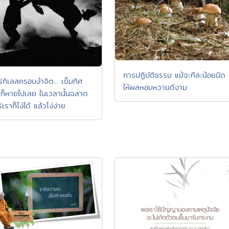
การปฏิบัติธรรม แม้จะทีละน้อยนิด 
หร่กิเลสครอบงำจิต... เข็มทิศ
ให้ผลหอมหวานดีงาม
ก็หายไปเลย ในเวลานั้นฉลาด
่เราก็โง่ได้ แล้วโง่ง่าย