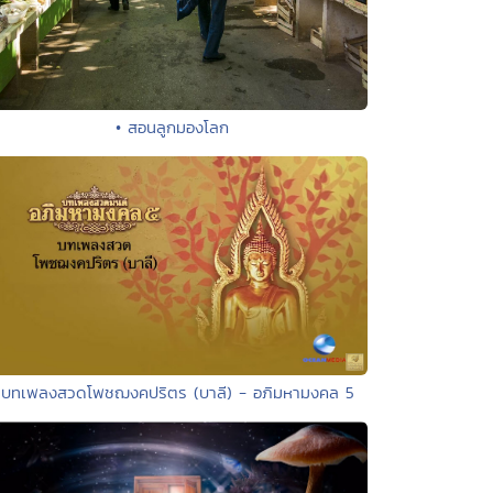
• สอนลูกมองโลก
 บทเพลงสวดโพชฌงคปริตร (บาลี) - อภิมหามงคล 5