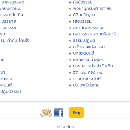
ะจากหลวงพ่อ
หัวข้อธรรม
ะกับเยาวชน
พจนานุกรมพุทธศาสน์
ธรรมะบันเทิง
มิลินทปัญหา
ะบรรยาย
เสียงธรรม
ามธรรมะ
สถานีเพลงธรรมะ
รรมะ
เพลงธรรมะ/ดนตรีสมาธิ
รรม คำคม โดนใจ
ธรรมะปฏิบัติ
ม
คลังแสงแห่งธรรม
บทสวดมนต์
าน
หลักธรรมนำสุขฯ
กรรมฐานประจำวันเกิด
สนา
ฮีต ๑๒ คอง ๑๔
าสกรรม
งานบุญประจำปี
วดมนต์
ประเพณีทั่วไทย
ปฏิบัติธรรม
Eng
ธรรมะไทย