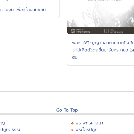
ความจน..เพื่อสร้างคนขยัน
พอเราใช้ปัญญามองตามเหตุปัจจั
จะไม่เกิดตัวตนขึ้นมารับกระทบอะไรท
สิ้น
Go To Top
บุญ
พระพุทธศาสนา
ปฏิบัติธรรม
พระไตรปิฏก