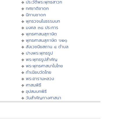
ประวัติพระพุทธสาวก
ทศชาติชาดก
นิทานชาดก
พุทธวจนในธรรมบท
มงคล ๓๘ ประการ
พุทธศาสนสุภาษิต
พุทธศาสนสุภาษิต ๖๒๑
สังเวชนียสถาน ๔ ตำบล
ปางพระพุทธรูป
พระพุทธรูปสำคัญ
พระพุทธศาสนาในไทย
ทำเนียบวัดไทย
พระอารามหลวง
ศาสนพิธี
อุปสมบทพิธี
วันสำคัญทางศาสนา