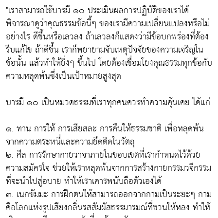
"เราสามารถใช้บารมี ๑๐ ประเมินผลการปฏิบัติของเราได้
พิจารณาดูว่าคุณธรรมข้อนี้ๆ ของเรามีความเปลี่ยนแปลงหรือไม่
อย่างไร ดีขึ้นหรือเลวลง ถ้าเลวลงก็แสดงว่ามีข้อบกพร่องที่ต้อง
รีบแก้ไข ถ้าดีขึ้น เราก็พยายามจับเหตุปัจจัยของความเจริญใน
ข้อนั้น แล้วทำให้ยิ่งๆ ขึ้นไป โดยต้องเชื่อมโยงคุณธรรมทุกข้อกับ
ความหลุดพ้นซึ่งเป็นเป้าหมายสูงสุด
บารมี ๑๐ เป็นหมวดธรรมที่เราทุกคนควรทำความคุ้นเคย ได้แก่
๑. ทาน การให้ การเสียสละ การคืนให้ธรรมชาติ เพื่อหลุดพ้น
จากความตระหนี่และความยึดติดในวัตถุ
๒. ศีล การรักษากายวาจาภายในขอบเขตที่เรากำหนดไว้ด้วย
ความสมัครใจ ช่วยให้เราหลุดพ้นจากการสร้างกายกรรมวจีกรรม
ที่จะนำไปสู่อบาย ทำให้เราเคารพนับถือตัวเองได้
๓. เนกขัมมะ การฝึกตนให้สามารถออกจากกามเป็นระยะๆ กาม
คือโลกแห่งรูปเสียงกลิ่นรสสัมผัสธรรมารมณ์ที่ชวนให้หลง ทำให้