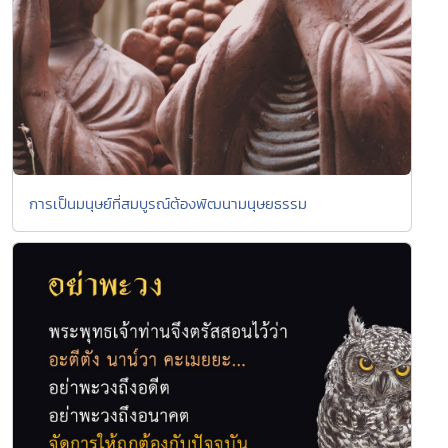
การเป็นมนุษย์ที่สมบูรณ์ต้องพัฒนามนุษยธรรม