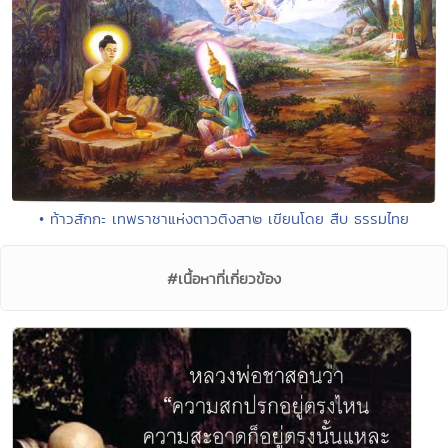
• ท้าวสักกะ เทพราชาแห่งตาวติงสา๒ เขียนโดย สืบ ธรรมไทย
#เนื้อหาที่เกี่ยวข้อง