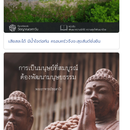
เสียสละได้ มีน้ำใจต่อกัน ครอบครัวจึงจะสุขสันต์ยั่งยืน