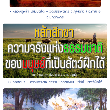
• หลวงปู่หล้า เขมปัตโต - วัดบรรพตคีรี ( ภูจ้อก้อ ) อ.คำชะอี
จ.มุกดาหาร
• หลักสิกขา - ความจริงแห่งธรรมชาติของมนุษย์ที่เป็นสัตว์ฝึกได้