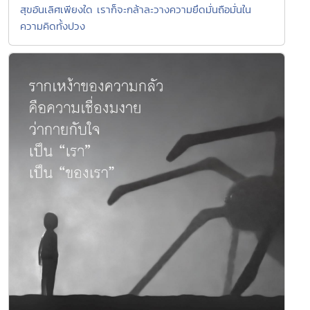
สุขอันเลิศเพียงใด เราก็จะกล้าละวางความยึดมั่นถือมั่นใน
ความคิดทั้งปวง