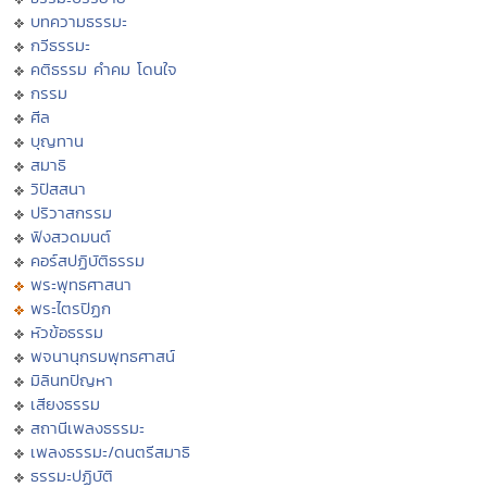
บทความธรรมะ
กวีธรรมะ
คติธรรม คำคม โดนใจ
กรรม
ศีล
บุญทาน
สมาธิ
วิปัสสนา
ปริวาสกรรม
ฟังสวดมนต์
คอร์สปฏิบัติธรรม
พระพุทธศาสนา
พระไตรปิฏก
หัวข้อธรรม
พจนานุกรมพุทธศาสน์
มิลินทปัญหา
เสียงธรรม
สถานีเพลงธรรมะ
เพลงธรรมะ/ดนตรีสมาธิ
ธรรมะปฏิบัติ