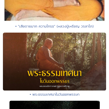
• "เสียดายมาก ความโกรธ" (หลวงปู่เหรียญ วรลาโภ)
• พระธรรมเทศนาในวันออกพรรษา