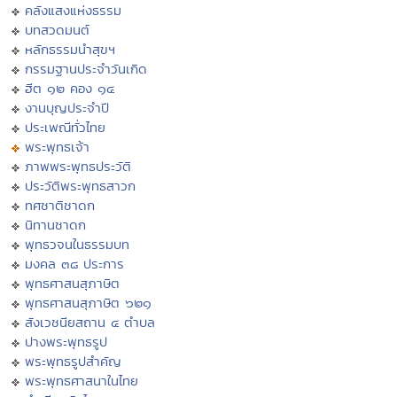
คลังแสงแห่งธรรม
บทสวดมนต์
หลักธรรมนำสุขฯ
กรรมฐานประจำวันเกิด
ฮีต ๑๒ คอง ๑๔
งานบุญประจำปี
ประเพณีทั่วไทย
พระพุทธเจ้า
ภาพพระพุทธประวัติ
ประวัติพระพุทธสาวก
ทศชาติชาดก
นิทานชาดก
พุทธวจนในธรรมบท
มงคล ๓๘ ประการ
พุทธศาสนสุภาษิต
พุทธศาสนสุภาษิต ๖๒๑
สังเวชนียสถาน ๔ ตำบล
ปางพระพุทธรูป
พระพุทธรูปสำคัญ
พระพุทธศาสนาในไทย