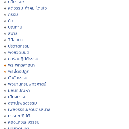
กวีธรรมะ
คติธรรม คำคม โดนใจ
กรรม
ศีล
บุญทาน
สมาธิ
วิปัสสนา
ปริวาสกรรม
ฟังสวดมนต์
คอร์สปฏิบัติธรรม
พระพุทธศาสนา
พระไตรปิฏก
หัวข้อธรรม
พจนานุกรมพุทธศาสน์
มิลินทปัญหา
เสียงธรรม
สถานีเพลงธรรมะ
เพลงธรรมะ/ดนตรีสมาธิ
ธรรมะปฏิบัติ
คลังแสงแห่งธรรม
บทสวดมนต์