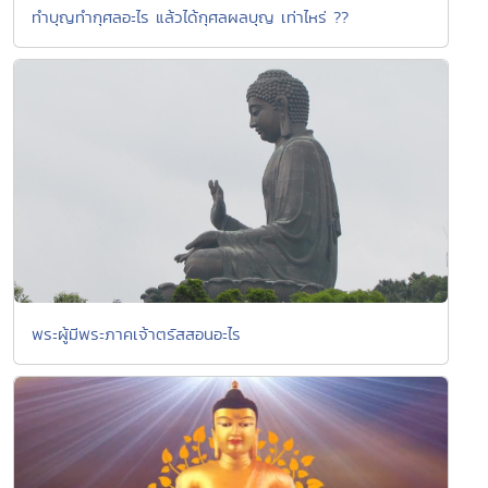
ทำบุญทำกุศลอะไร แล้วได้กุศลผลบุญ เท่าไหร่ ??
พระผู้มีพระภาคเจ้าตรัสสอนอะไร