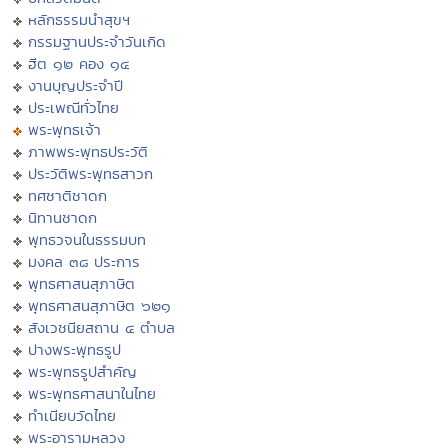
หลักธรรมนำสุขฯ
กรรมฐานประจำวันเกิด
ฮีต ๑๒ คอง ๑๔
งานบุญประจำปี
ประเพณีทั่วไทย
พระพุทธเจ้า
ภาพพระพุทธประวัติ
ประวัติพระพุทธสาวก
ทศชาติชาดก
นิทานชาดก
พุทธวจนในธรรมบท
มงคล ๓๘ ประการ
พุทธศาสนสุภาษิต
พุทธศาสนสุภาษิต ๖๒๑
สังเวชนียสถาน ๔ ตำบล
ปางพระพุทธรูป
พระพุทธรูปสำคัญ
พระพุทธศาสนาในไทย
ทำเนียบวัดไทย
พระอารามหลวง