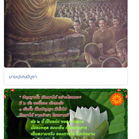
มาฆปุรณมีบูชา