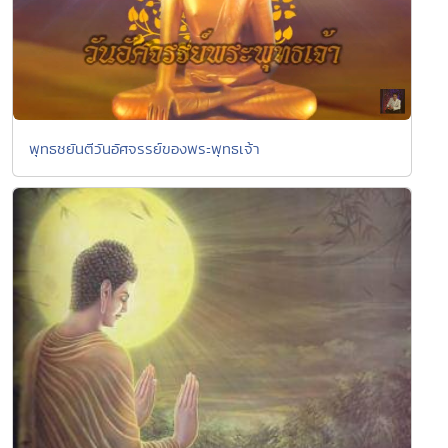
พุทธชยันตีวันอัศจรรย์ของพระพุทธเจ้า