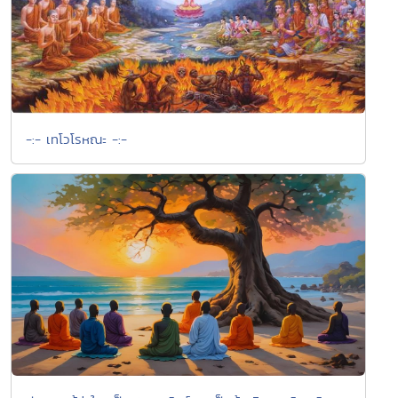
-:- เทโวโรหณะ -:-