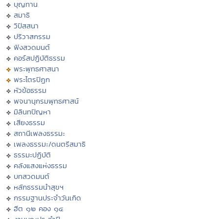
บุญทาน
สมาธิ
วิปัสสนา
ปริวาสกรรม
ฟังสวดมนต์
คอร์สปฏิบัติธรรม
พระพุทธศาสนา
พระไตรปิฏก
หัวข้อธรรม
พจนานุกรมพุทธศาสน์
มิลินทปัญหา
เสียงธรรม
สถานีเพลงธรรมะ
เพลงธรรมะ/ดนตรีสมาธิ
ธรรมะปฏิบัติ
คลังแสงแห่งธรรม
บทสวดมนต์
หลักธรรมนำสุขฯ
กรรมฐานประจำวันเกิด
ฮีต ๑๒ คอง ๑๔