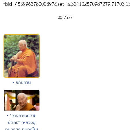
fbid=453996378000897&set=a.324132570987279.71703.1
7,277
• อภัยทาน
• "วางภาระความ
ยึดถือ" (หลวงปู่
จันทร์ศรี จันฺททีโป)