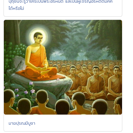
ปุถุชนจะรู้ว่าใครเป็นพระอรหันต์ แลเป็นผู้เจริญอรหัตตมัคค
ได้หรือไม่
มาฆปุรณมีบูชา