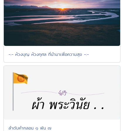
-:- ห้วงบุญ ห้วงกุศล ที่นำมาเพื่อความสุข -:-
ลำดับคำกลอน ๑ พัน ๗