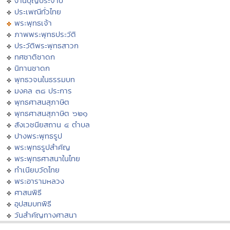
งานบุญประจำปี
ประเพณีทั่วไทย
พระพุทธเจ้า
ภาพพระพุทธประวัติ
ประวัติพระพุทธสาวก
ทศชาติชาดก
นิทานชาดก
พุทธวจนในธรรมบท
มงคล ๓๘ ประการ
พุทธศาสนสุภาษิต
พุทธศาสนสุภาษิต ๖๒๑
สังเวชนียสถาน ๔ ตำบล
ปางพระพุทธรูป
พระพุทธรูปสำคัญ
พระพุทธศาสนาในไทย
ทำเนียบวัดไทย
พระอารามหลวง
ศาสนพิธี
อุปสมบทพิธี
วันสำคัญทางศาสนา