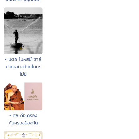
• นตฺถิ โมหสมํ ชาลํ
ข่ายเสมอด้วยโมหะ
ไม่มี
• ศีล คือเครื่อง
คุ้มครองป้องกัน