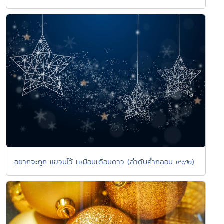
อยากจะถูก แขวนไว้ เหมือนเดือนดาว (ลำดับคำกลอน ๙๙๒)