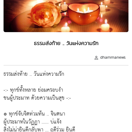
ธรรมส่งท้าย .. วันแห่งความรัก
dhammanews
ธรรมส่งท้าย .. วันแห่งความรัก
-:- ทุกข์ทั้งหลาย ย่อมครอบงำ
ชนผู้ประมาท ด้วยความเป็นสุข -:-
๏ ทุกข์จับจิตท่วมท้น .. จินตนา
ผู้ประมาทในวัฏฏา ...... บ่แจ้ง
สิ่งไม่น่ายินดีกลับพา ... ฤดีร่วม ยินดี