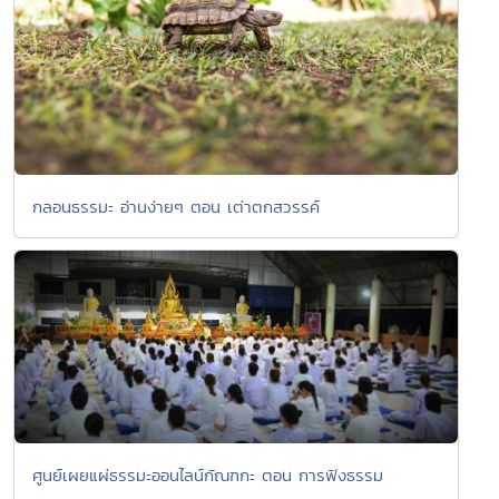
กลอนธรรมะ อ่านง่ายๆ ตอน เต่าตกสวรรค์
ศูนย์เผยแผ่ธรรมะออนไลน์กัณฑกะ ตอน การฟังธรรม