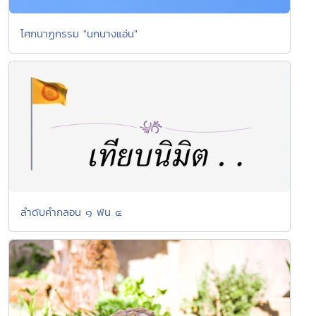
โศกนาฏกรรม "นกนางแอ่น"
ลำดับคำกลอน ๑ พัน ๔