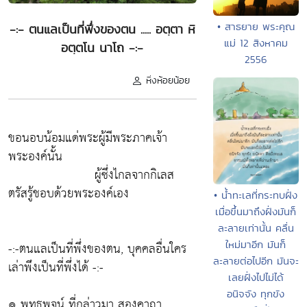
• สาธยาย พระคุณ
-:- ตนแลเป็นที่พึ่งของตน ..... อตฺตา หิ
แม่ 12 สิงหาคม
อตฺตโน นาโถ -:-
2556
หิ่งห้อยน้อย
ขอนอบน้อมแด่พระผู้มีพระภาคเจ้า
พระองค์นั้น
ผู้ซึ่งไกลจากกิเลส
ตรัสรู้ชอบด้วยพระองค์เอง
• น้ำทะเลที่กระทบฝั่ง
เมื่อขึ้นมาถึงฝั่งมันก็
ละลายเท่านั้น คลื่น
ใหม่มาอีก มันก็
-:-ตนแลเป็นที่พึ่งของตน, บุคคลอื่นใคร
ละลายต่อไปอีก มันจะ
เล่าพึงเป็นที่พึ่งได้ -:-
เลยฝั่งไปไม่ได้
อนิจจัง ทุกขัง
๏ พุทธพจน์ ที่กล่าวมา สองคาถา