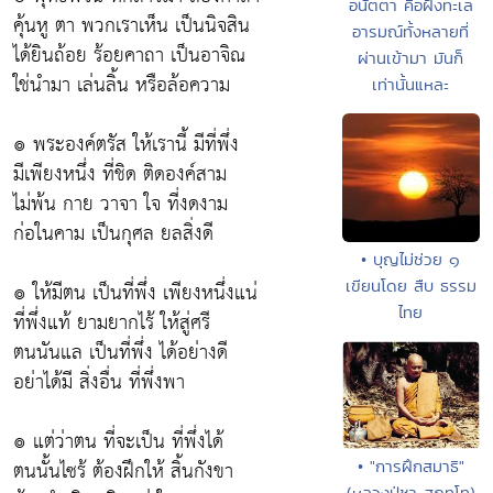
อนัตตา คือฝั่งทะเล
คุ้นหู ตา พวกเราเห็น เป็นนิจสิน
อารมณ์ทั้งหลายที่
ได้ยินถ้อย ร้อยคาถา เป็นอาจิณ
ผ่านเข้ามา มันก็
ใช่นำมา เล่นลิ้น หรือล้อความ
เท่านั้นแหละ
๏ พระองค์ตรัส ให้เรานี้ มีที่พึ่ง
มีเพียงหนึ่ง ที่ชิด ติดองค์สาม
ไม่พ้น กาย วาจา ใจ ที่งดงาม
ก่อในคาม เป็นกุศล ยลสิ่งดี
• บุญไม่ช่วย ๑
เขียนโดย สืบ ธรรม
๏ ให้มีตน เป็นที่พึ่ง เพียงหนึ่งแน่
ไทย
ที่พึ่งแท้ ยามยากไร้ ให้สู่ศรี
ตนนันแล เป็นที่พึ่ง ได้อย่างดี
อย่าได้มี สิ่งอื่น ที่พึ่งพา
๏ แต่ว่าตน ที่จะเป็น ที่พึ่งได้
ตนนั้นไซร้ ต้องฝึกให้ สิ้นกังขา
• "การฝึกสมาธิ"
(หลวงปู่ชา สุภทฺโท)