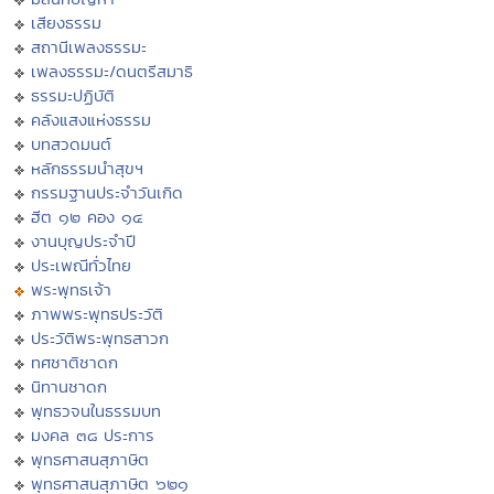
เสียงธรรม
สถานีเพลงธรรมะ
เพลงธรรมะ/ดนตรีสมาธิ
ธรรมะปฏิบัติ
คลังแสงแห่งธรรม
บทสวดมนต์
หลักธรรมนำสุขฯ
กรรมฐานประจำวันเกิด
ฮีต ๑๒ คอง ๑๔
งานบุญประจำปี
ประเพณีทั่วไทย
พระพุทธเจ้า
ภาพพระพุทธประวัติ
ประวัติพระพุทธสาวก
ทศชาติชาดก
นิทานชาดก
พุทธวจนในธรรมบท
มงคล ๓๘ ประการ
พุทธศาสนสุภาษิต
พุทธศาสนสุภาษิต ๖๒๑