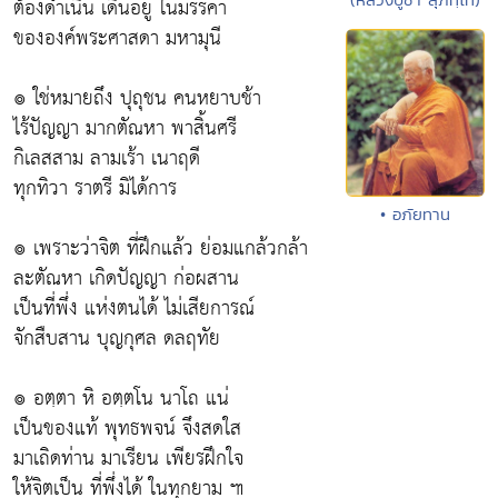
ต้องดำเนิน เดินอยู่ ในมรรคา
ขององค์พระศาสดา มหามุนี
๏ ใช่หมายถึง ปุถุชน คนหยาบช้า
ไร้ปัญญา มากตัณหา พาสิ้นศรี
กิเลสสาม ลามเร้า เนาฤดี
ทุกทิวา ราตรี มิได้การ
• อภัยทาน
๏ เพราะว่าจิต ที่ฝึกแล้ว ย่อมแกล้วกล้า
ละตัณหา เกิดปัญญา ก่อผสาน
เป็นที่พึ่ง แห่งตนได้ ไม่เสียการณ์
จักสืบสาน บุญกุศล ดลฤทัย
๏ อตฺตา หิ อตฺตโน นาโถ แน่
เป็นของแท้ พุทธพจน์ จึงสดใส
มาเถิดท่าน มาเรียน เพียรฝึกใจ
ให้จิตเป็น ที่พึ่งได้ ในทุกยาม ๚