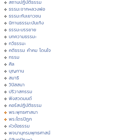
สถานปฏิบัติธรรม
ธรรมะจากหลวงพ่อ
ธรรมะกับเยาวชน
นิทานธรรมะบันเทิง
ธรรมะบรรยาย
บทความธรรมะ
กวีธรรมะ
คติธรรม คำคม โดนใจ
กรรม
ศีล
บุญทาน
สมาธิ
วิปัสสนา
ปริวาสกรรม
ฟังสวดมนต์
คอร์สปฏิบัติธรรม
พระพุทธศาสนา
พระไตรปิฏก
หัวข้อธรรม
พจนานุกรมพุทธศาสน์
มิลินทปัญหา