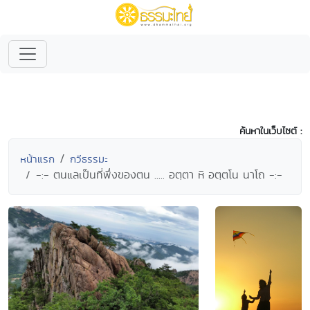
ค้นหาในเว็บไซต์ :
หน้าแรก
กวีธรรมะ
-:- ตนแลเป็นที่พึ่งของตน ..... อตฺตา หิ อตฺตโน นาโถ -:-