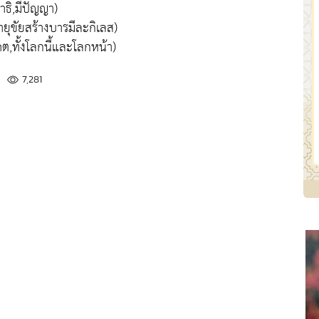
าธิ,มีปัญญา)
ุขัยสร้างบารมีละกิเลส)
ต,ทั้งโลกนี้และโลกหน้า)
7,281