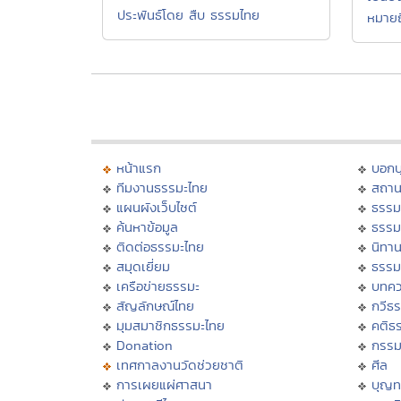
ประพันธ์โดย สืบ ธรรมไทย
หมายถ
หน้าแรก
บอก
ทีมงานธรรมะไทย
สถาน
แผนผังเว็บไซต์
ธรรม
ค้นหาข้อมูล
ธรรม
ติดต่อธรรมะไทย
นิทาน
สมุดเยี่ยม
ธรรม
เครือข่ายธรรมะ
บทคว
สัญลักษณ์ไทย
กวีธ
มุมสมาชิกธรรมะไทย
คติธ
Donation
กรร
เทศกาลงานวัดช่วยชาติ
ศีล
การเผยแผ่ศาสนา
บุญท