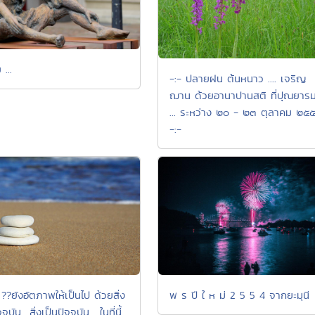
 ...
-:- ปลายฝน ต้นหนาว .... เจริญ
ฌาน ด้วยอานาปานสติ ที่ปุณยารม
... ระหว่าง ๒๐ - ๒๓ ตุลาคม ๒๕
-:-
??ยังอัตภาพให้เป็นไป ด้วยสิ่ง
พ ร ปี ใ ห ม่ 2 5 5 4 จากยะมุนี
จุบัน ..สิ่งเป็นปัจจุบัน... ในที่นี้