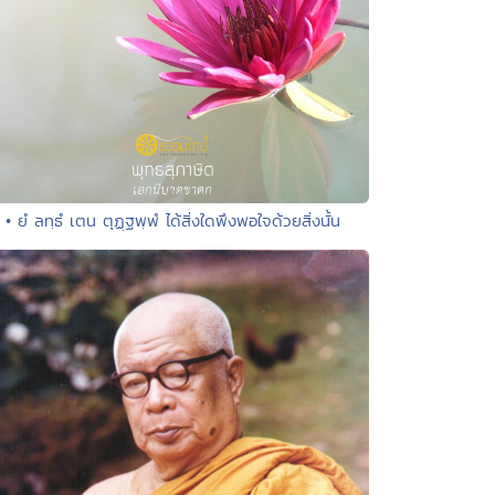
• ยํ ลทฺธํ เตน ตุฏฺฐพฺพํ ได้สิ่งใดพึงพอใจด้วยสิ่งนั้น