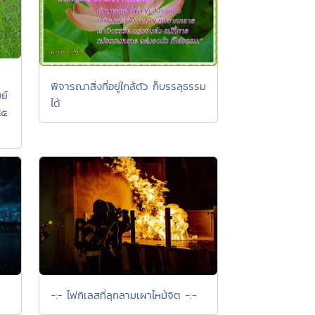
พิจารณาสิ่งที่อยู่ใกล้ตัว ก็บรรลุธรรม
ย์
ได้
๕๕
-:- ไฟกิเลสที่ลุกลามเผาไหม้จิต -:-