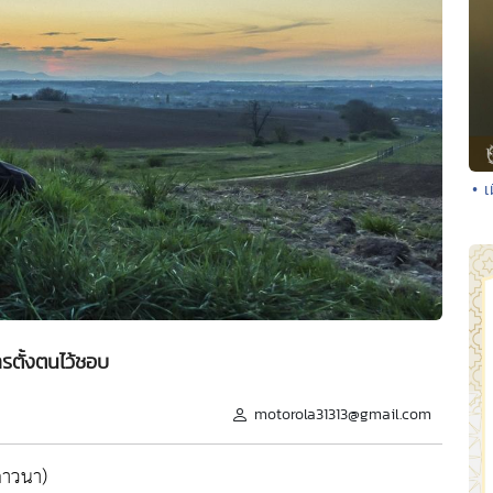
• เ
รตั้งตนไว้ชอบ
motorola31313@gmail.com
ภาวนา)