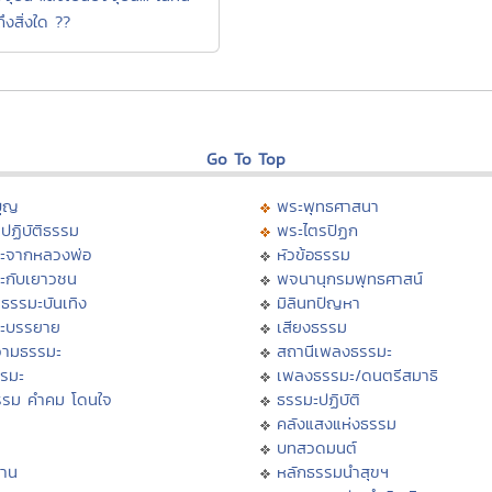
ึงสิ่งใด ??
Go To Top
บุญ
พระพุทธศาสนา
ปฏิบัติธรรม
พระไตรปิฏก
ะจากหลวงพ่อ
หัวข้อธรรม
ะกับเยาวชน
พจนานุกรมพุทธศาสน์
ธรรมะบันเทิง
มิลินทปัญหา
ะบรรยาย
เสียงธรรม
ามธรรมะ
สถานีเพลงธรรมะ
รรมะ
เพลงธรรมะ/ดนตรีสมาธิ
รรม คำคม โดนใจ
ธรรมะปฏิบัติ
ม
คลังแสงแห่งธรรม
บทสวดมนต์
าน
หลักธรรมนำสุขฯ