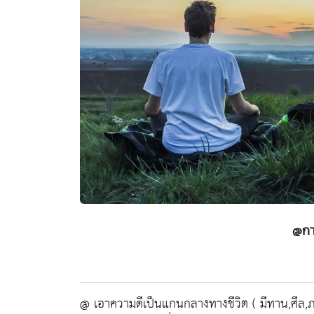
@กา
@ เอาความดีเป็นแกนกลางทางชีวิต ( มีทาน,ศีล,