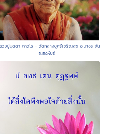
ลวงปู่บุดดา ถาวโร - วัดกลางชูศรีเจริญสุข อ.บางระจัน
จ.สิงห์บุรี