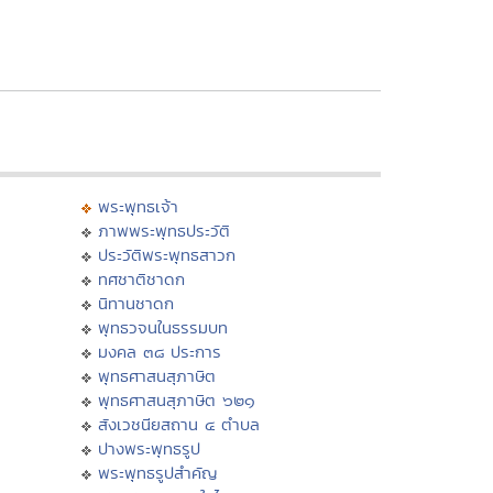
พระพุทธเจ้า
ภาพพระพุทธประวัติ
ประวัติพระพุทธสาวก
ทศชาติชาดก
นิทานชาดก
พุทธวจนในธรรมบท
มงคล ๓๘ ประการ
พุทธศาสนสุภาษิต
พุทธศาสนสุภาษิต ๖๒๑
สังเวชนียสถาน ๔ ตำบล
ปางพระพุทธรูป
พระพุทธรูปสำคัญ