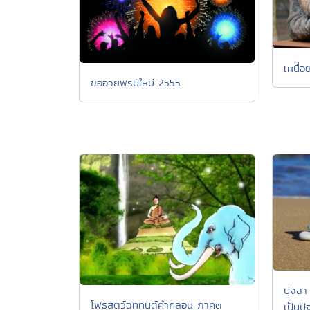
เหนื่อย
ขออวยพรปีใหม่ 2555
ปุจฉา 
โพธิสัตว์ฉัททันต์คำกลอน ภาค๓
เป็นปัจ