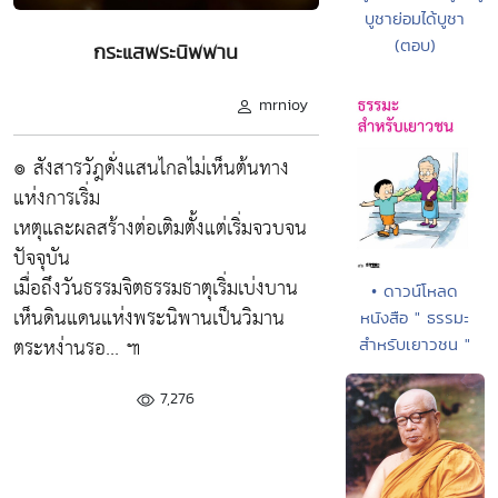
บูชาย่อมได้บูชา
(ตอบ)
กระแสพระนิพพาน
mrnioy
๏ สังสารวัฎดั่งแสนไกลไม่เห็นต้นทาง
แห่งการเริ่ม
เหตุและผลสร้างต่อเติมตั้งแต่เริ่มจวบจน
ปัจจุบัน
เมื่อถึงวันธรรมจิตธรรมธาตุเริ่มเบ่งบาน
• ดาวน์โหลด
เห็นดินแดนแห่งพระนิพานเป็นวิมาน
หนังสือ " ธรรมะ
ตระหง่านรอ... ๚
สำหรับเยาวชน "
7,276