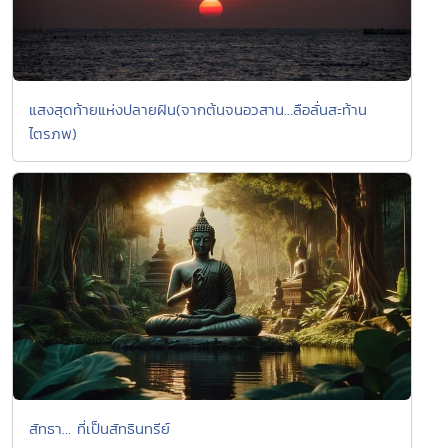
แสงสุดท้ายแห่งปลายฝัน(จากต้นจนอวสาน...ลือลั่นสะท้าน
ไตรภพ)
สัทธา... ที่เป็นสัทธินทรีย์