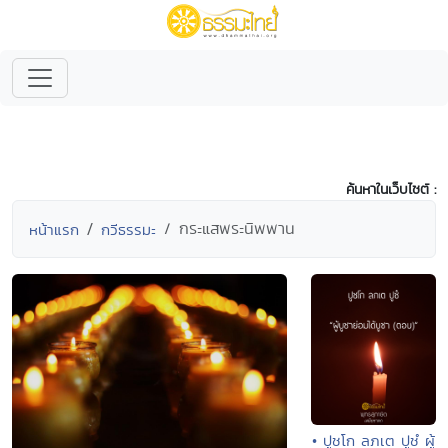
ค้นหาในเว็บไซต์ :
กระแสพระนิพพาน
หน้าแรก
กวีธรรมะ
• ปูชโก ลภเต ปูชํ ผู้