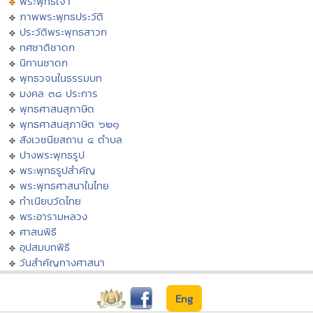
พระพุทธเจ้า
ภาพพระพุทธประวัติ
ประวัติพระพุทธสาวก
ทศชาติชาดก
นิทานชาดก
พุทธวจนในธรรมบท
มงคล ๓๘ ประการ
พุทธศาสนสุภาษิต
พุทธศาสนสุภาษิต ๖๒๑
สังเวชนียสถาน ๔ ตำบล
ปางพระพุทธรูป
พระพุทธรูปสำคัญ
พระพุทธศาสนาในไทย
ทำเนียบวัดไทย
พระอารามหลวง
ศาสนพิธี
อุปสมบทพิธี
วันสำคัญทางศาสนา
Eng