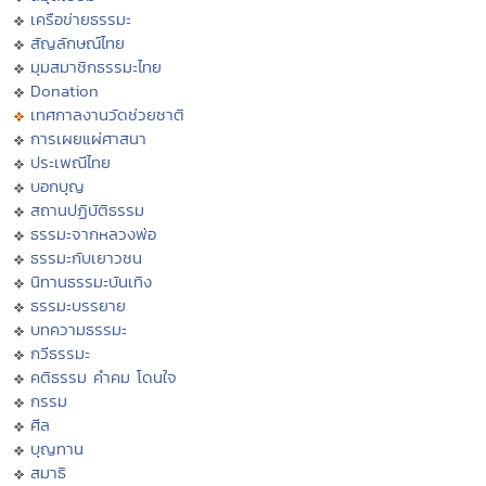
เครือข่ายธรรมะ
สัญลักษณ์ไทย
มุมสมาชิกธรรมะไทย
Donation
เทศกาลงานวัดช่วยชาติ
การเผยแผ่ศาสนา
ประเพณีไทย
บอกบุญ
สถานปฏิบัติธรรม
ธรรมะจากหลวงพ่อ
ธรรมะกับเยาวชน
นิทานธรรมะบันเทิง
ธรรมะบรรยาย
บทความธรรมะ
กวีธรรมะ
คติธรรม คำคม โดนใจ
กรรม
ศีล
บุญทาน
สมาธิ