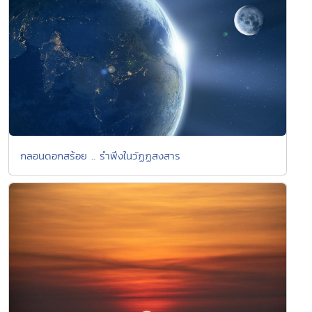
กลอนดอกสร้อย .. รำพึงในวัฏฏสงสาร