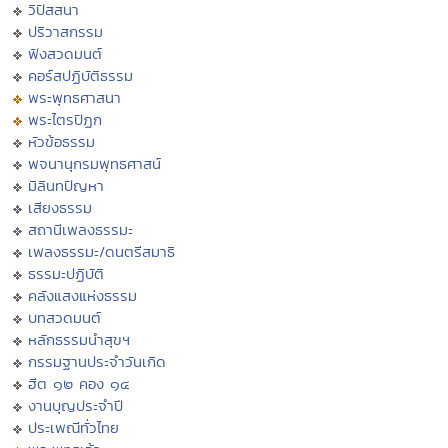
วิปัสสนา
ปริวาสกรรม
ฟังสวดมนต์
คอร์สปฏิบัติธรรม
พระพุทธศาสนา
พระไตรปิฏก
หัวข้อธรรม
พจนานุกรมพุทธศาสน์
มิลินทปัญหา
เสียงธรรม
สถานีเพลงธรรมะ
เพลงธรรมะ/ดนตรีสมาธิ
ธรรมะปฏิบัติ
คลังแสงแห่งธรรม
บทสวดมนต์
หลักธรรมนำสุขฯ
กรรมฐานประจำวันเกิด
ฮีต ๑๒ คอง ๑๔
งานบุญประจำปี
ประเพณีทั่วไทย