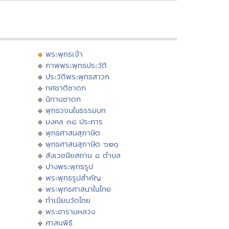
พระพุทธเจ้า
ภาพพระพุทธประวัติ
ประวัติพระพุทธสาวก
ทศชาติชาดก
นิทานชาดก
พุทธวจนในธรรมบท
มงคล ๓๘ ประการ
พุทธศาสนสุภาษิต
พุทธศาสนสุภาษิต ๖๒๑
สังเวชนียสถาน ๔ ตำบล
ปางพระพุทธรูป
พระพุทธรูปสำคัญ
พระพุทธศาสนาในไทย
ทำเนียบวัดไทย
พระอารามหลวง
ศาสนพิธี