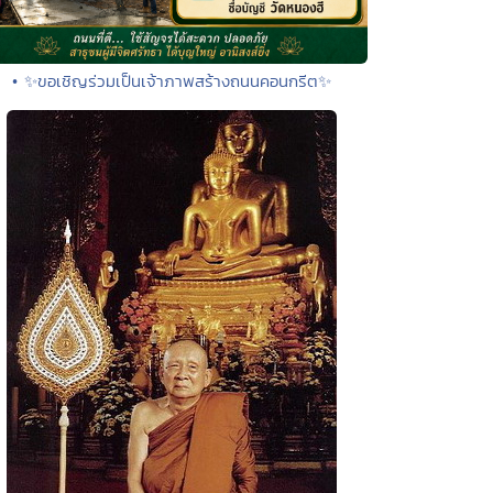
• ✨ขอเชิญร่วมเป็นเจ้าภาพสร้างถนนคอนกรีต✨