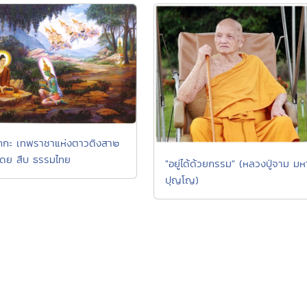
ักกะ เทพราชาแห่งตาวติงสา๒
โดย สืบ ธรรมไทย
"อยู่ได้ด้วยกรรม" (หลวงปู่จาม มห
ปุญโญ)