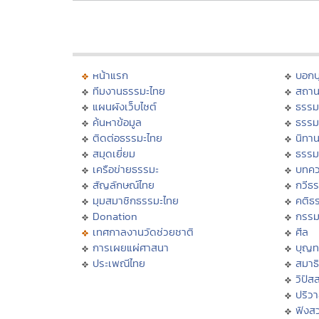
หน้าแรก
บอก
ทีมงานธรรมะไทย
สถาน
แผนผังเว็บไซต์
ธรรม
ค้นหาข้อมูล
ธรรม
ติดต่อธรรมะไทย
นิทาน
สมุดเยี่ยม
ธรรม
เครือข่ายธรรมะ
บทคว
สัญลักษณ์ไทย
กวีธ
มุมสมาชิกธรรมะไทย
คติธ
Donation
กรร
เทศกาลงานวัดช่วยชาติ
ศีล
การเผยแผ่ศาสนา
บุญท
ประเพณีไทย
สมาธิ
วิปัส
ปริว
ฟังส