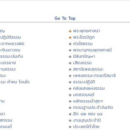
Go To Top
บุญ
พระพุทธศาสนา
ปฏิบัติธรรม
พระไตรปิฏก
ะจากหลวงพ่อ
หัวข้อธรรม
ะกับเยาวชน
พจนานุกรมพุทธศาสน์
ธรรมะบันเทิง
มิลินทปัญหา
ะบรรยาย
เสียงธรรม
ามธรรมะ
สถานีเพลงธรรมะ
รรมะ
เพลงธรรมะ/ดนตรีสมาธิ
รรม คำคม โดนใจ
ธรรมะปฏิบัติ
ม
คลังแสงแห่งธรรม
บทสวดมนต์
าน
หลักธรรมนำสุขฯ
กรรมฐานประจำวันเกิด
สนา
ฮีต ๑๒ คอง ๑๔
าสกรรม
งานบุญประจำปี
วดมนต์
ประเพณีทั่วไทย