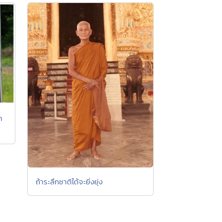
า
ถ้าระลึกชาติได้จะยิ่งยุ่ง