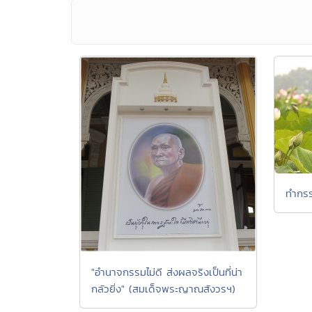
ทำกรร
"อำนาจกรรมไม่ดี ส่งผลจริงเป็นที่น่า
กลัวยิ่ง" (สมเด็จพระญาณสังวรฯ)