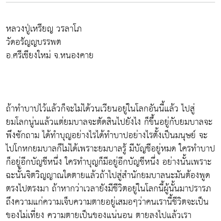
หลวงปู่เหรียญ วรลาโภ
วัดอรัญญบรรพต
อ.ศรีเชียงใหม่ จ.หนองคาย
ถ้าทำบาปไว้แล้วก็จะไม่ได้วนเวียนอยู่ในโลกอันนี้แล้ว ไปสู่
ยมโลกนู่นแล้วแต่ยมบาลจะตัดสินไปยังไง ก็ขึ้นอยู่กับยมบาลจะ
พึงซักถาม ได้ทำบุญอย่างไรได้ทำบาปอย่างไรตั้งเป็นมนุษย์ จะ
ไปโกหกยมบาลก็ไม่ได้เพราะยมบาลรู้ มีบัญชีอยู่หมด ใครทำบาป
ก็อยู่อีกบัญชีหนึ่ง ใครทำบุญก็มีอยู่อีกบัญชีหนึ่ง อย่างนั้นเพราะ
ฉะนั้นจิตวิญญาณใดตายแล้วถ้าไปสู่สำนักยมบาลนะมันต้องพูด
ตรงไปตรงมา ถ้าหากว่าเวลายังมีชีวิตอยู่ในโลกนี้ผู้นั้นมาปรารภ
ถึงความแก่ความเจ็บความตายอยู่เสมอๆว่าคนเรานี้ชีวิตจะเป็น
ของไม่เที่ยง ความตายเป็นของแน่นอน ตายลงไปแล้วเรา