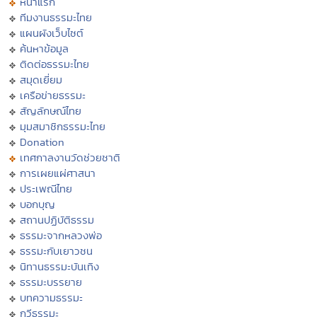
หน้าแรก
ทีมงานธรรมะไทย
แผนผังเว็บไซต์
ค้นหาข้อมูล
ติดต่อธรรมะไทย
สมุดเยี่ยม
เครือข่ายธรรมะ
สัญลักษณ์ไทย
มุมสมาชิกธรรมะไทย
Donation
เทศกาลงานวัดช่วยชาติ
การเผยแผ่ศาสนา
ประเพณีไทย
บอกบุญ
สถานปฏิบัติธรรม
ธรรมะจากหลวงพ่อ
ธรรมะกับเยาวชน
นิทานธรรมะบันเทิง
ธรรมะบรรยาย
บทความธรรมะ
กวีธรรมะ