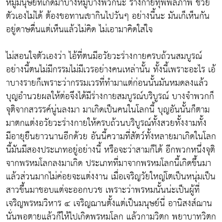
หมู่มนุษย์ที่เกิดมาบางหมู่บางพวกน่ะ ร่างกายทุพพลภาพ ช่วย
ตัวเองไม่ได้ ต้องขอทานเขากินไปวันๆ อย่างนี้นะ มันเก็เห็นกัน
อยู่ดาษดื่นแต่เห็นแล้วไม่คิด ไม่เอามาคิดใส่ใจ
ไม่สอนใจตัวเองว่า ไอ้ที่ตนมีอวัยวะร่างกายครบถ้วนสมบูรณ์
อย่างนี้ตนไม่มีกรรมไม่มีเวรอย่างคนเหล่านั้น ทั้งนี้เพราะอะไร เอ้
าบางรายก็เพราะว่ากรรมเวรที่ทำมาแต่ก่อนนั้นมันหมดลงแล้ว
บุญอำนวยผลให้ต่อจึงได้มีร่างกายสมบูรณ์บริบูรณ์ บางจำพวกก็
จุติจากสวรรค์นู่นลงมา มาเกิดเป็นคนในโลกนี้ บุญอันนั้นก็ตาม
มาตกแต่งอวัยวะร่างกายให้ครบถ้วนบริบูรณ์ทั้งสวยทั้งงามทั้ง
มีอายุยืนยาวนานอีกด้วย อันนี้ความที่สัตว์ทั้งหลายมาเกิดในโลก
นี้มันมีสองประเภทอยู่อย่างนี้ หรือจะว่าสามก็ได้ อีกพวกหนึ่งจุติ
จากพรหมโลกลงมาเกิด ประเภทที่มาจากพรหมโลกนี้เกิดขึ้นมา
แล้วส่วนมากไม่ค่อยจะแต่งงาน เมื่อเจริญวัยใหญ่โตเป็นหนุ่มเป็น
สาวขึ้นมาชอบแต่จะออกบวช เพราะว่าพรหมนั้นน่ะเป็นผู้ที่
เจริญพรหมวิหาร ๔ เจริญฌานตั้งแต่เป็นมนุษย์นี่ อานิสงส์ฌาน
นั่นพอตายแล้วก็ให้ไปเกิดพรหมโลก แล้วกามวิตก พยาบาทวิตก