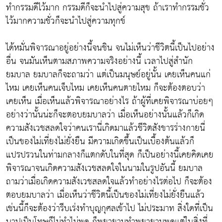
ทำกรรมดีไว้มาก กรรมดีก็จะนำไปสู่ความสุข ถ้าเราทำกรรมชั่ว
ไว้มากความชั่วก็จะนำไปสู่ความทุกข์
ได้หมั่นพิจารณาอยู่อย่างนี้จนชิน จนไม่เห็นว่าชีวิตนี้เป็นไปอย่าง
อื่น จนมันเห็นตามสภาพความจริงอย่างนี้ เวลาไปสู่สำนัก
ยมบาล ยมบาลก็จะถามว่า แต่เป็นมนุษย์อยู่นั้น เคยเห็นคนแก่
ไหม เคยเห็นคนเจ็บไหม เคยเห็นคนตายไหม ก็จะต้องตอบว่า
เคยเห็น เมื่อเห็นแล้วพิจารณาอย่างไร ถ้าผู้ที่เคยพิจารณาบ่อยๆ
อย่างว่านั้นน่ะก็จะตอบยมบาลว่า เมื่อเห็นอย่างนั้นแล้วก็เกิด
ความสังเวชสลดใจว่าคนเรานี่เกิดมาแล้วชีวิตสังขารร่างกายนี่
เป็นของไม่เที่ยงไม่ยั่งยืน มีความเกิดขึ้นเป็นเบื้องต้นแล้วก็
แปรปรวนในท่ามกลางก็แตกดับในที่สุด ก็เป็นอย่างนี้เคยคิดเคย
พิจารณาจนเกิดความสังเวชสลดใจในนามในรูปอันนี้ ยมบาล
ถามว่าเมื่อเกิดความสังเวชสลดใจแล้วทำอย่างไรต่อไป ก็จะต้อง
ตอบยมบาลว่า เมื่อเห็นว่าชีวิตนี้เป็นของไม่เที่ยงไม่ยั่งยืนแล้ว
เช่นนี้ก็จะต้องว่ารีบเร่งทำบุญกุศลเข้าไป ไม่ประมาท สิ่งใดที่เป็น
บาปเป็นโทษก็ไม่ทำไม่พูด ก็พยายามทำพยายามพูดแต่ในสิ่งที่