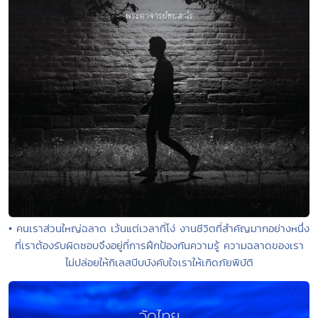
• คนเราส่วนใหญ่ฉลาด เว้นแต่เวลาที่โง่ งานชีวิตที่สำคัญมากอย่างหนึ่ง
ที่เราต้องรับผิดชอบจึงอยู่ที่การฝึกป้องกันความรู้ ความฉลาดของเรา
ไม่ปล่อยให้กิเลสบีบบังคับใจเราให้เกิดภัยพิบัติ