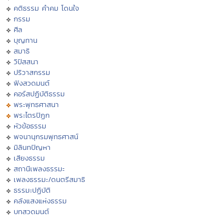
คติธรรม คำคม โดนใจ
กรรม
ศีล
บุญทาน
สมาธิ
วิปัสสนา
ปริวาสกรรม
ฟังสวดมนต์
คอร์สปฏิบัติธรรม
พระพุทธศาสนา
พระไตรปิฏก
หัวข้อธรรม
พจนานุกรมพุทธศาสน์
มิลินทปัญหา
เสียงธรรม
สถานีเพลงธรรมะ
เพลงธรรมะ/ดนตรีสมาธิ
ธรรมะปฏิบัติ
คลังแสงแห่งธรรม
บทสวดมนต์