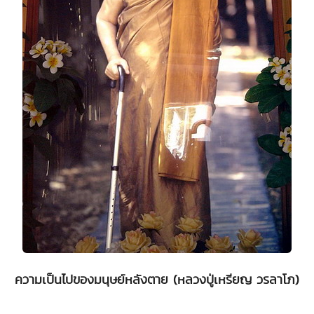
ความเป็นไปของมนุษย์หลังตาย (หลวงปู่เหรียญ วรลาโภ)