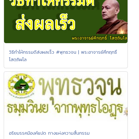
วิธีทำให้กรรมดีส่งผลเร็ว #พุทธวจน | พระอาจารย์คึกฤทธิ์
โสตฺถิผโล
อริยมรรคมีองค์แปด ทางแห่งความสิ้นกรรม