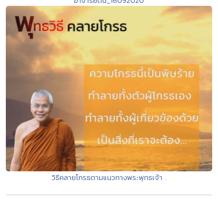
อาจารย์ต้น_16092020
วิธีคลายโกรธตามแนวทางพระพุทธเจ้า .