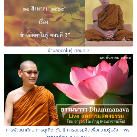
ข้ามอัตตาในรู้ ตอนที่ 3
การพัฒนาทักษะการดูเกิด-ดับ || การอบรมจิตเพื่อความรู้แจ้ง - พระ