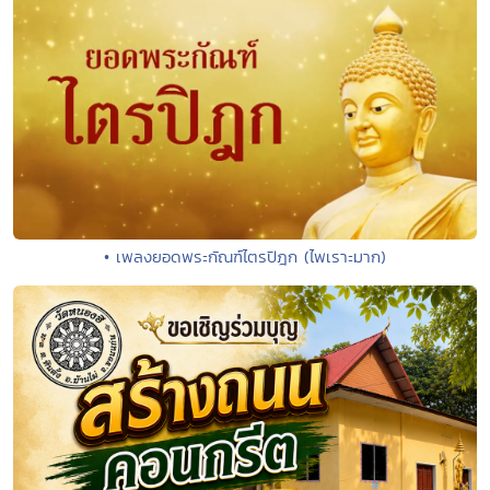
• เพลงยอดพระกัณฑ์ไตรปิฎก (ไพเราะมาก)