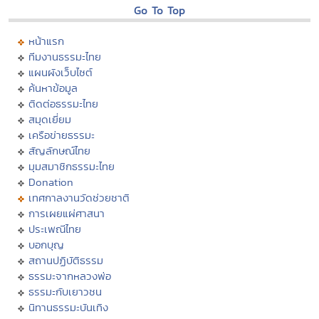
Go To Top
หน้าแรก
ทีมงานธรรมะไทย
แผนผังเว็บไซต์
ค้นหาข้อมูล
ติดต่อธรรมะไทย
สมุดเยี่ยม
เครือข่ายธรรมะ
สัญลักษณ์ไทย
มุมสมาชิกธรรมะไทย
Donation
เทศกาลงานวัดช่วยชาติ
การเผยแผ่ศาสนา
ประเพณีไทย
บอกบุญ
สถานปฏิบัติธรรม
ธรรมะจากหลวงพ่อ
ธรรมะกับเยาวชน
นิทานธรรมะบันเทิง