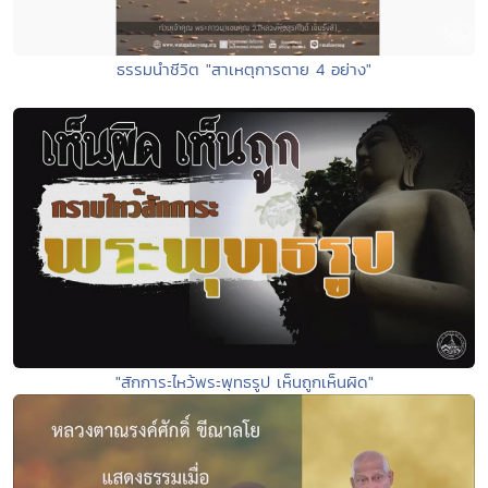
ธรรมนำชีวิต "สาเหตุการตาย 4 อย่าง"
"สักการะไหว้พระพุทธรูป เห็นถูกเห็นผิด"