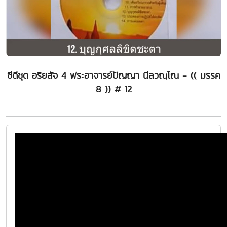
ซีดีชุด อริยสัจ 4 พระอาจารย์ปัญญา นีลวณฺโณ - (( มรรค
8 )) # 12