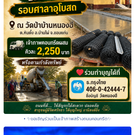
• ✨ขอเชิญร่วมเป็นเจ้าภาพสร้างถนนคอนกรีต✨