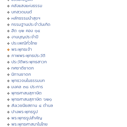
คลังแสงแห่งธรรม
บทสวดมนต์
หลักธรรมนำสุขฯ
กรรมฐานประจำวันเกิด
ฮีต ๑๒ คอง ๑๔
งานบุญประจำปี
ประเพณีทั่วไทย
พระพุทธเจ้า
ภาพพระพุทธประวัติ
ประวัติพระพุทธสาวก
ทศชาติชาดก
นิทานชาดก
พุทธวจนในธรรมบท
มงคล ๓๘ ประการ
พุทธศาสนสุภาษิต
พุทธศาสนสุภาษิต ๖๒๑
สังเวชนียสถาน ๔ ตำบล
ปางพระพุทธรูป
พระพุทธรูปสำคัญ
พระพุทธศาสนาในไทย