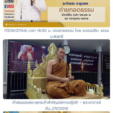
172(18/07/64) เวลา 18.00 น. บรรยายธรรม โดย อ.ธรรมธีระ ธรรม
มะพิสุทธิ์
คำสอนของพระพุทธเจ้าสำคัญต่อการปฏิบัติ - พระอาจารย์
ต้น_27072019