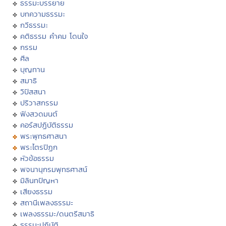
ธรรมะบรรยาย
บทความธรรมะ
กวีธรรมะ
คติธรรม คำคม โดนใจ
กรรม
ศีล
บุญทาน
สมาธิ
วิปัสสนา
ปริวาสกรรม
ฟังสวดมนต์
คอร์สปฏิบัติธรรม
พระพุทธศาสนา
พระไตรปิฏก
หัวข้อธรรม
พจนานุกรมพุทธศาสน์
มิลินทปัญหา
เสียงธรรม
สถานีเพลงธรรมะ
เพลงธรรมะ/ดนตรีสมาธิ
ธรรมะปฏิบัติ