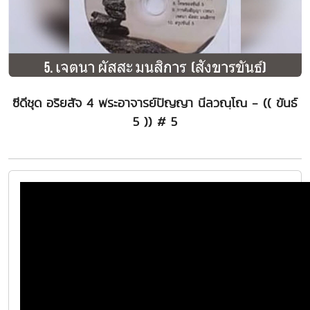
ซีดีชุด อริยสัจ 4 พระอาจารย์ปัญญา นีลวณฺโณ - (( ขันธ์
5 )) # 5