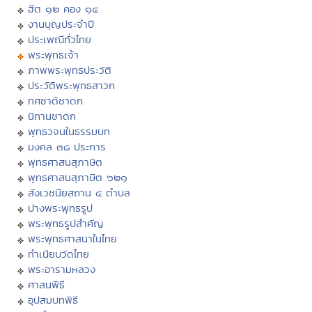
ฮีต ๑๒ คอง ๑๔
งานบุญประจำปี
ประเพณีทั่วไทย
พระพุทธเจ้า
ภาพพระพุทธประวัติ
ประวัติพระพุทธสาวก
ทศชาติชาดก
นิทานชาดก
พุทธวจนในธรรมบท
มงคล ๓๘ ประการ
พุทธศาสนสุภาษิต
พุทธศาสนสุภาษิต ๖๒๑
สังเวชนียสถาน ๔ ตำบล
ปางพระพุทธรูป
พระพุทธรูปสำคัญ
พระพุทธศาสนาในไทย
ทำเนียบวัดไทย
พระอารามหลวง
ศาสนพิธี
อุปสมบทพิธี