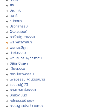
ศีล
บุญทาน
สมาธิ
วิปัสสนา
ปริวาสกรรม
ฟังสวดมนต์
คอร์สปฏิบัติธรรม
พระพุทธศาสนา
พระไตรปิฏก
หัวข้อธรรม
พจนานุกรมพุทธศาสน์
มิลินทปัญหา
เสียงธรรม
สถานีเพลงธรรมะ
เพลงธรรมะ/ดนตรีสมาธิ
ธรรมะปฏิบัติ
คลังแสงแห่งธรรม
บทสวดมนต์
หลักธรรมนำสุขฯ
กรรมฐานประจำวันเกิด