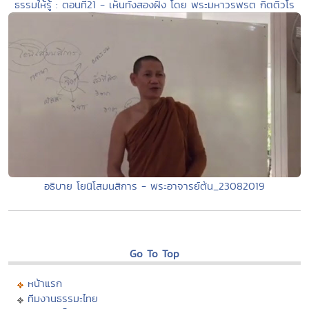
ธรรมให้รู้ : ตอนที่21 - เห็นทั้งสองฝั่ง โดย พระมหาวรพรต กิตติวโร
อธิบาย โยนิโสมนสิการ - พระอาจารย์ต้น_23082019
Go To Top
หน้าแรก
ทีมงานธรรมะไทย