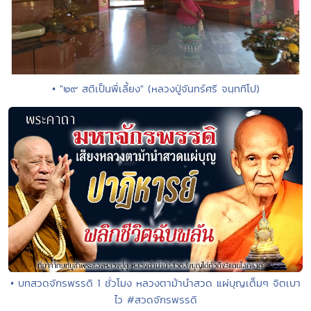
• "๒๙ สติเป็นพี่เลี้ยง" (หลวงปู่จันทร์ศรี จนฺททีโป)
• บทสวดจักรพรรดิ 1 ชั่วโมง หลวงตาม้านำสวด แผ่บุญเต็มๆ จิตเบา
ไว #สวดจักรพรรดิ