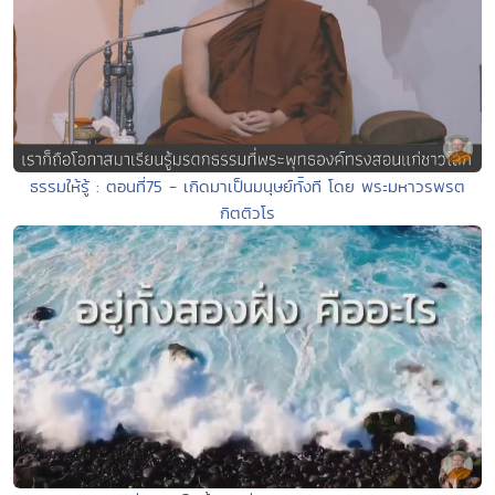
ธรรมให้รู้ : ตอนที่75 - เกิดมาเป็นมนุษย์ทัังที โดย พระมหาวรพรต
กิตติวโร