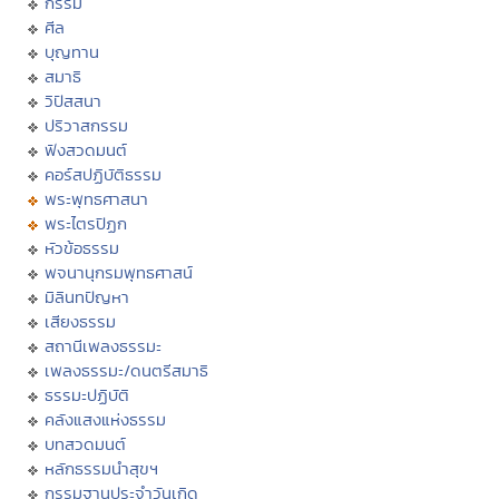
กรรม
ศีล
บุญทาน
สมาธิ
วิปัสสนา
ปริวาสกรรม
ฟังสวดมนต์
คอร์สปฏิบัติธรรม
พระพุทธศาสนา
พระไตรปิฏก
หัวข้อธรรม
พจนานุกรมพุทธศาสน์
มิลินทปัญหา
เสียงธรรม
สถานีเพลงธรรมะ
เพลงธรรมะ/ดนตรีสมาธิ
ธรรมะปฏิบัติ
คลังแสงแห่งธรรม
บทสวดมนต์
หลักธรรมนำสุขฯ
กรรมฐานประจำวันเกิด