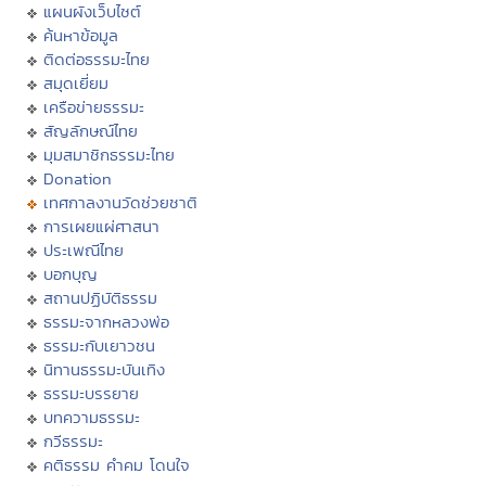
แผนผังเว็บไซต์
ค้นหาข้อมูล
ติดต่อธรรมะไทย
สมุดเยี่ยม
เครือข่ายธรรมะ
สัญลักษณ์ไทย
มุมสมาชิกธรรมะไทย
Donation
เทศกาลงานวัดช่วยชาติ
การเผยแผ่ศาสนา
ประเพณีไทย
บอกบุญ
สถานปฏิบัติธรรม
ธรรมะจากหลวงพ่อ
ธรรมะกับเยาวชน
นิทานธรรมะบันเทิง
ธรรมะบรรยาย
บทความธรรมะ
กวีธรรมะ
คติธรรม คำคม โดนใจ