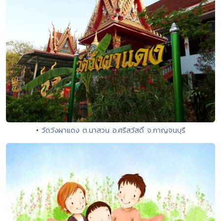
• วัดวังผาแดง ต.นาสวน อ.ศรีสวัสดิ์ จ.กาญจนบุรี