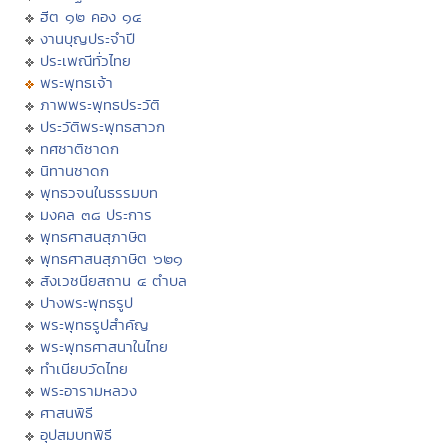
ฮีต ๑๒ คอง ๑๔
งานบุญประจำปี
ประเพณีทั่วไทย
พระพุทธเจ้า
ภาพพระพุทธประวัติ
ประวัติพระพุทธสาวก
ทศชาติชาดก
นิทานชาดก
พุทธวจนในธรรมบท
มงคล ๓๘ ประการ
พุทธศาสนสุภาษิต
พุทธศาสนสุภาษิต ๖๒๑
สังเวชนียสถาน ๔ ตำบล
ปางพระพุทธรูป
พระพุทธรูปสำคัญ
พระพุทธศาสนาในไทย
ทำเนียบวัดไทย
พระอารามหลวง
ศาสนพิธี
อุปสมบทพิธี