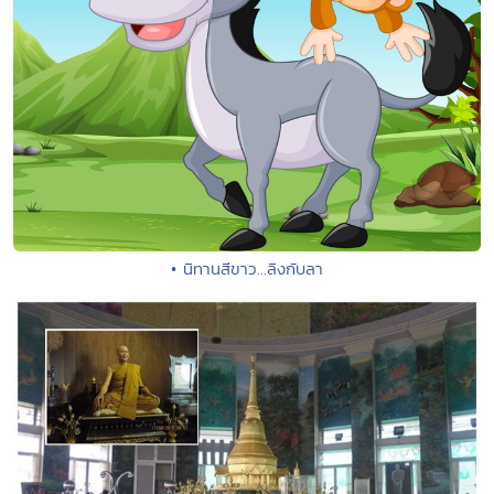
• นิทานสีขาว...ลิงกับลา