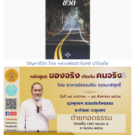
ปัญหาชีวิต โดย หลวงพ่อปราโมทย์ ปาโมชฺโช