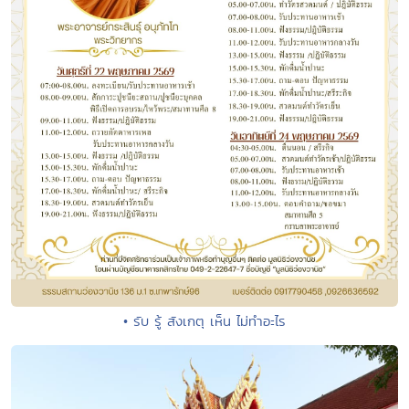
• รับ รู้ สังเกตุ เห็น ไม่ทำอะไร