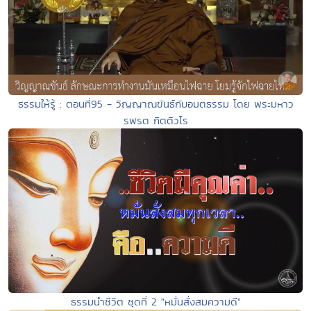
ธรรมให้รู้ : ตอนที่95 - วิญญาณขันธ์กับอมตธรรม โดย พระมหาว
รพรต กิตติวโร
ธรรมนำชีวิต ชุดที่ 2 "หมั่นสั่งสมความดี"