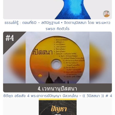
ธรรมให้รู้ : ตอนที่60 - สติปัฏฐาน4 • จิตตานุปัสสนา โดย พระมหาว
รพรต กิตติวโร
ซีดีชุด อริยสัจ 4 พระอาจารย์ปัญญา นีลวณฺโณ - (( วิปัสสนา )) # 4