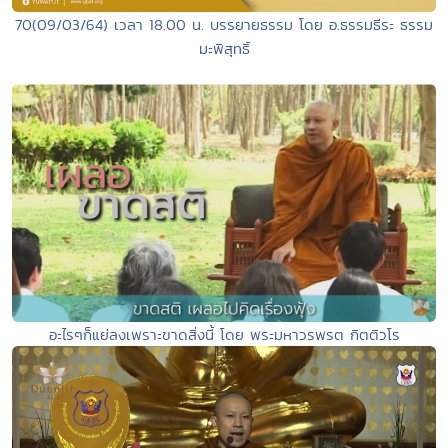
70(09/03/64) เวลา 18.00 น. บรรยายธรรม โดย อ.ธรรมธีระ ธรรม
มะพิสุทธิ์
อะไรๆก็แย่ลงเพราะขาดสิ่งนี้ โดย พระมหาวรพรต กิตติวโร