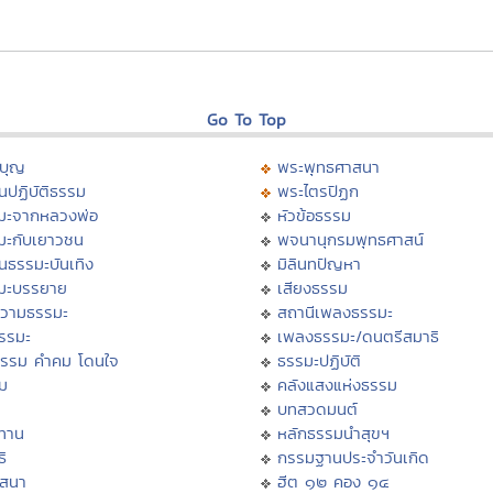
Go To Top
บุญ
พระพุทธศาสนา
นปฏิบัติธรรม
พระไตรปิฏก
มะจากหลวงพ่อ
หัวข้อธรรม
มะกับเยาวชน
พจนานุกรมพุทธศาสน์
นธรรมะบันเทิง
มิลินทปัญหา
มะบรรยาย
เสียงธรรม
วามธรรมะ
สถานีเพลงธรรมะ
ธรรมะ
เพลงธรรมะ/ดนตรีสมาธิ
ธรรม คำคม โดนใจ
ธรรมะปฏิบัติ
ม
คลังแสงแห่งธรรม
บทสวดมนต์
ทาน
หลักธรรมนำสุขฯ
ิ
กรรมฐานประจำวันเกิด
สสนา
ฮีต ๑๒ คอง ๑๔