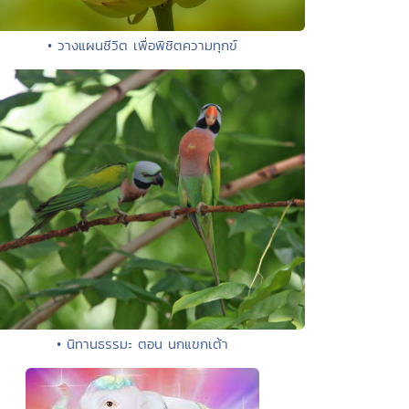
• วางแผนชีวิต เพื่อพิชิตความทุกข์
• นิทานธรรมะ ตอน นกแขกเต้า