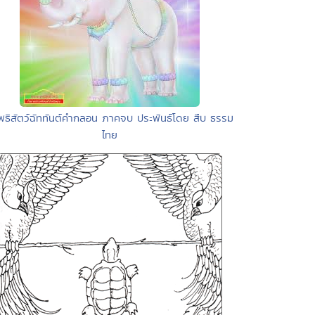
โพธิสัตว์ฉัททันต์คำกลอน ภาคจบ ประพันธ์โดย สืบ ธรรม
ไทย