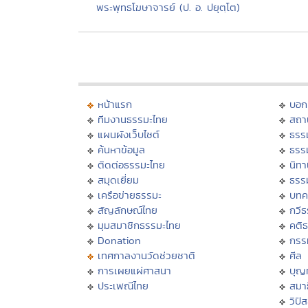
พระพุทธโฆษาจารย์ (ป. อ. ปยุตฺโต)
หน้าแรก
บอก
ทีมงานธรรมะไทย
สถา
แผนผังเว็บไซต์
ธรร
ค้นหาข้อมูล
ธรร
ติดต่อธรรมะไทย
นิทา
สมุดเยี่ยม
ธรร
เครือข่ายธรรมะ
บทค
สัญลักษณ์ไทย
กวี
มุมสมาชิกธรรมะไทย
คติ
Donation
กรร
เทศกาลงานวัดช่วยชาติ
ศีล
การเผยแผ่ศาสนา
บุญ
ประเพณีไทย
สมาธ
วิปั