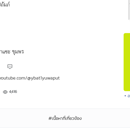
ถัมภ์
่าแซะ ชุมพร
w.youtube.com/@ybat1yuwaput
4,416
• 
#เนื้อหาที่เกี่ยวข้อง