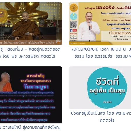
รู้ : ตอนที่98 - จิตอยู่กับตัวตลอด
70(09/03/64) เวลา 18.00 น. 
า โดย พระมหาวรพรต กิตติวโร
ธรรม โดย อ.ธรรมธีระ ธรรมมะพิส
ชีวิตที่อยู่เย็นเป็นสุข โดย พระม
กิตติวโร
วาเลนไทน์ สู่ความรักแท้ที่ยิ่งใหญ่