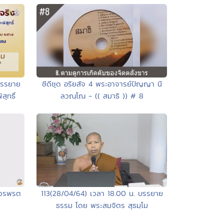
ซีดีชุด อริยสัจ 4 พระอาจารย์ปัญญา นี
บรรยาย
ลวณฺโณ - (( สมาธิ )) # 8
ุทธิ์
หาวรพรต
113(28/04/64) เวลา 18.00 น. บรรยาย
ธรรม โดย พระสมจิตร สุธมฺโม