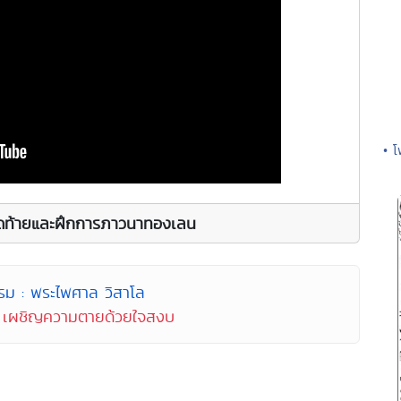
• 
สุดท้ายและฝึกการภาวนาทองเลน
รม : พระไพศาล วิสาโล
 : เผชิญความตายด้วยใจสงบ