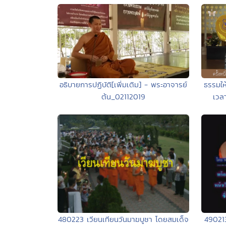
อธิบายการปฏิบัติ[เพิ่มเติม] - พระอาจารย์
ธรรมให้
ต้น_02112019
เวล
490213 
480223 เวียนเทียนวันมาฆบูชา โดยสมเด็จ