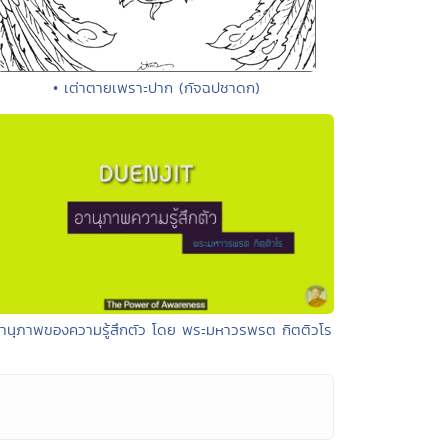
• เต่าตายเพราะปาก (กัจฉปชาดก)
อานุภาพของความรู้สึกตัว โดย พระมหาวรพรต กิตติวโร