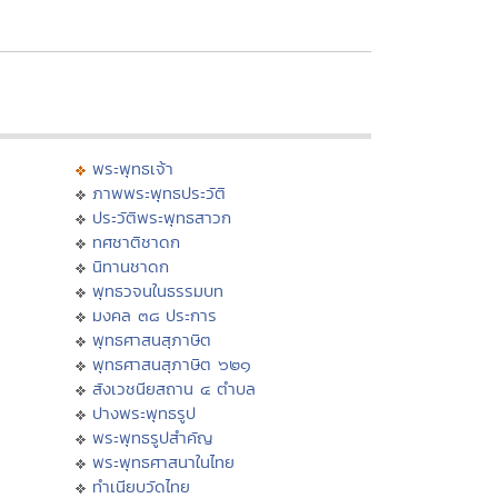
พระพุทธเจ้า
ภาพพระพุทธประวัติ
ประวัติพระพุทธสาวก
ทศชาติชาดก
นิทานชาดก
พุทธวจนในธรรมบท
มงคล ๓๘ ประการ
พุทธศาสนสุภาษิต
พุทธศาสนสุภาษิต ๖๒๑
สังเวชนียสถาน ๔ ตำบล
ปางพระพุทธรูป
พระพุทธรูปสำคัญ
พระพุทธศาสนาในไทย
ทำเนียบวัดไทย