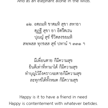
And as an elephant alone in the wilds.
๑๒. อตฺถมฺหิ ชาตมฺหิ สุขา สหายา
ตุฏฺฐี สุขา ยา อิตรีตเรน
ปุญฺญํ สุขํ ชีวิตสงฺขยมฺหิ
สพฺพสฺส ทุกฺขสฺส สุขํ ปหานํ ฯ ๓๓๑ ฯ
มีเพื่อนตาย ก็มีความสุข
ยินดีเท่าที่หามาได้ ก็มีความสุข
ทำบุญไว้ถึงคราวจะตายก็มีความสุข
ละทุกข์ได้ทั้งหมด ก็มีความสุข
Happy is it to have a friend in need
Happy is contentement with whatever betides.