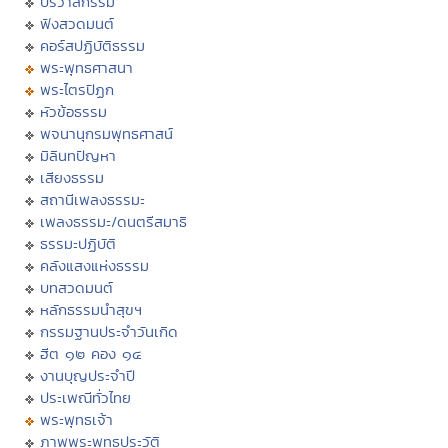
ปริวาสกรรม
ฟังสวดมนต์
คอร์สปฏิบัติธรรม
พระพุทธศาสนา
พระไตรปิฏก
หัวข้อธรรม
พจนานุกรมพุทธศาสน์
มิลินทปัญหา
เสียงธรรม
สถานีเพลงธรรมะ
เพลงธรรมะ/ดนตรีสมาธิ
ธรรมะปฏิบัติ
คลังแสงแห่งธรรม
บทสวดมนต์
หลักธรรมนำสุขฯ
กรรมฐานประจำวันเกิด
ฮีต ๑๒ คอง ๑๔
งานบุญประจำปี
ประเพณีทั่วไทย
พระพุทธเจ้า
ภาพพระพุทธประวัติ