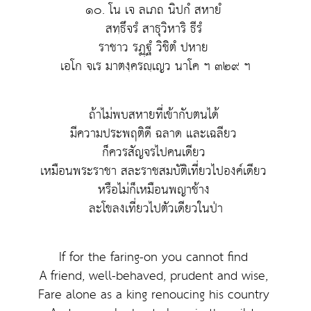
๑๐. โน เจ ลเภถ นิปกํ สหายํ
สทฺธึจรํ สาธุวิหาริ ธีรํ
ราชาว รฏฺฐํ วิชิตํ ปหาย
เอโก จเร มาตงฺครญฺเญว นาโค ฯ ๓๒๙ ฯ
ถ้าไม่พบสหายที่เข้ากับตนได้
มีความประพฤติดี ฉลาด และเฉลียว
ก็ควรสัญจรไปคนเดียว
เหมือนพระราชา สละราชสมบัติเที่ยวไปองค์เดียว
หรือไม่ก็เหมือนพญาช้าง
ละโขลงเที่ยวไปตัวเดียวในป่า
If for the faring-on you cannot find
A friend, well-behaved, prudent and wise,
Fare alone as a king renoucing his country