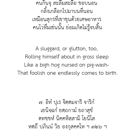
คนกินจุ สะลึมสะลือ ชอบนอน
กลิ้งเกลือกไปมาบนที่นอน
เหมือนสุกรที่เขาขุนด้วยเศษอาหาร
คนโว่ทึ่มเช่นนั้น ย่อมเกิดไม่รู้จบสิ้น
A sluggard, or glutton, too,
Rolling himself about in gross sleep
Like a bigh hog nursed on pig-wash-
That foolish one endlessly comes to birth.
๗. อิทํ ปุเร จิตฺตมจาริ จาริกํ
เยนิจฺฉกํ ยตฺถกามํ ยถาสุขํ
ตทชฺชหํ นิคฺคหิสฺสามิ โยนิโส
หตฺถึ ปภินฺนํ วิย องฺกุสคฺคโห ฯ ๓๒๖ ฯ