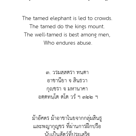
The tamed elephant is led to crowds.
The tamed do the kings mount.
The well-tamed is best among men,
Who endures abuse.
๓. วรมสฺสตรา ทนฺตา
อาชานียา จ สินฺธวา
กุญฺชรา จ มหานาคา
อตฺตทนฺโต ตโต วรํ ฯ ๓๒๒ ฯ
ม้าอัศดร ม้าอาชาไนยจากกลุ่มสินธู
และพญากุญชร ที่ผ่านการฝึกปรือ
นับเป็นสัตว์ที่ประเสริฐ