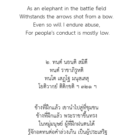
As an elephant in the battle field
Withstands the arrows shot from a bow.
Even so will I endure abuse,
For people's conduct is mostly low.
๒. ทนฺตํ นยนฺติ สมิตึ
ทนฺตํ ราชาภิรูหติ
ทนฺโต เสฏฺโฐ มนุสฺเสสุ
โยติวากฺยํ ติติกฺขติ ฯ ๓๒๑ ฯ
ช้างที่ฝึกแล้ว เขานำไปสู่ที่ชุมชน
ช้างที่ฝึกแล้ว พระราชาชึ้นทรง
ในหมู่มนุษย์ ผู้ที่ฝึกฝนตนได้
รู้จักอดทนต่อคำล่วงเกิน เป็นผู้ประเสริฐ