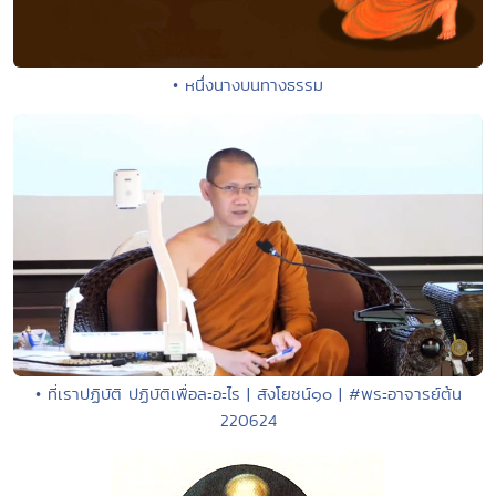
• หนึ่งนางบนทางธรรม
• ที่เราปฏิบัติ ปฏิบัติเพื่อละอะไร | สังโยชน์๑๐ | #พระอาจารย์ต้น
220624