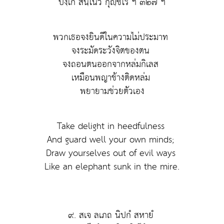
ปงฺเก สนฺโนว กุญฺชโร ฯ ๓๒๗ ฯ
พวกเธอจงยินดีในความไม่ประมาท
จงระมัดระวังจิตของตน
จงถอนตนออกจากหล่มกิเลส
เหมือนพญาช้างติดหล่ม
พยายามช่วยตัวเอง
Take delight in heedfulness
And guard well your own minds;
Draw yourselves out of evil ways
Like an elephant sunk in the mire.
๙. สเจ ลเภถ นิปกํ สหายํ