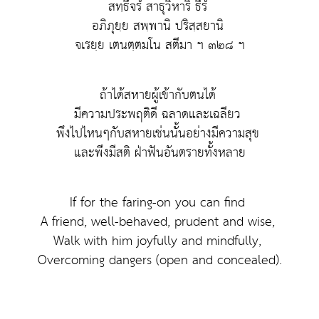
สทฺธึจรํ สาธุวิหาริ ธีรํ
อภิภุยฺย สพฺพานิ ปริสฺสยานิ
จเรยฺย เตนตฺตมโน สตีมา ฯ ๓๒๘ ฯ
ถ้าได้สหายผู้เข้ากับตนได้
มีความประพฤติดี ฉลาดและเฉลียว
พึงไปไหนๆกับสหายเช่นนั้นอย่างมีความสุข
และพึงมีสติ ฝ่าฟันอันตรายทั้งหลาย
If for the faring-on you can find
A friend, well-behaved, prudent and wise,
Walk with him joyfully and mindfully,
Overcoming dangers (open and concealed).