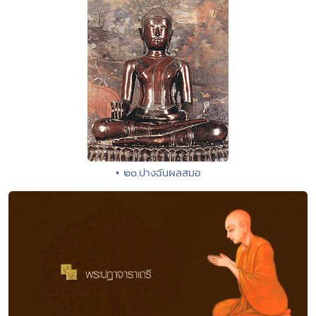
• ๒๐.ปางฉันผลสมอ