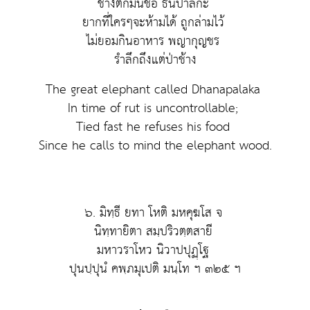
ช้างตกมันชื่อ ธนปาลกะ
ยากที่ใครๆจะห้ามได้ ถูกล่ามไว้
ไม่ยอมกินอาหาร พญากุญชร
รำลึกถึงแต่ป่าช้าง
The great elephant called Dhanapalaka
In time of rut is uncontrollable;
Tied fast he refuses his food
Since he calls to mind the elephant wood.
๖. มิทฺธี ยทา โหติ มหคุฆโส จ
นิทฺทายิตา สมฺปริวตฺตสายี
มหาวราโหว นิวาปปุฏฺโฐ
ปุนปฺปุนํ คพฺภมุเปติ มนฺโท ฯ ๓๒๕ ฯ