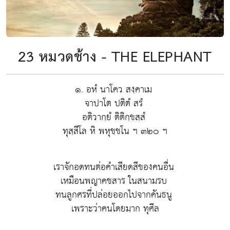
23 หมวดช้าง - THE ELEPHANT
๑. อหํ นาโคว สงฺคาเม
จาปาโต ปติตํ สรํ
อติวากฺยํ ติติกฺขสฺสํ
ทุสฺสีโล หิ พหุชฺชโน ฯ ๓๒๐ ฯ
เราจักอดทนต่อคำเสียดสีของคนอื่น
เหมือนพญาคชสาร ในสนามรบ
ทนลูกศรที่ปล่อยออกไปจากคันธนู
เพราะว่าคนโดยมาก ทุศีล