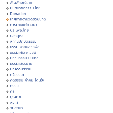
สัญลักษณ์ไทย
มุมสมาชิกธรรมะไทย
Donation
เทศกาลงานวัดช่วยชาติ
การเผยแผ่ศาสนา
ประเพณีไทย
บอกบุญ
สถานปฏิบัติธรรม
ธรรมะจากหลวงพ่อ
ธรรมะกับเยาวชน
นิทานธรรมะบันเทิง
ธรรมะบรรยาย
บทความธรรมะ
กวีธรรมะ
คติธรรม คำคม โดนใจ
กรรม
ศีล
บุญทาน
สมาธิ
วิปัสสนา