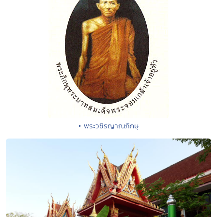
• พระวชิรญาณภิกษุ