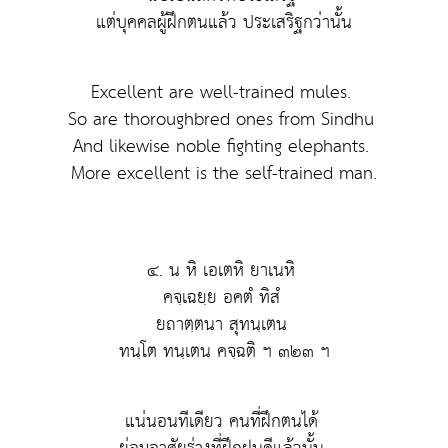
แต่บุคคลผู้ฝึกตนแล้ว ประเสริฐกว่านั้น
Excellent are well-trained mules.
So are thoroughbred ones from Sindhu
And likewise noble fighting elephants.
More excellent is the self-trained man.
๔. น หิ เอเตหิ ยาเนหิ
คจฺเฉยฺย อคตํ ทิสํ
ยถาตฺตนา สุทนฺเตน
ทนฺโต ทนฺเตน คจฺฉติ ฯ ๓๒๓ ฯ
แน่นอนทีเดียว คนที่ฝึกตนได้