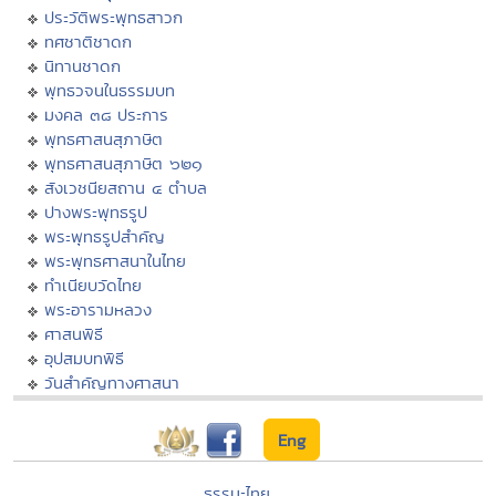
ประวัติพระพุทธสาวก
ทศชาติชาดก
นิทานชาดก
พุทธวจนในธรรมบท
มงคล ๓๘ ประการ
พุทธศาสนสุภาษิต
พุทธศาสนสุภาษิต ๖๒๑
สังเวชนียสถาน ๔ ตำบล
ปางพระพุทธรูป
พระพุทธรูปสำคัญ
พระพุทธศาสนาในไทย
ทำเนียบวัดไทย
พระอารามหลวง
ศาสนพิธี
อุปสมบทพิธี
วันสำคัญทางศาสนา
Eng
ธรรมะไทย