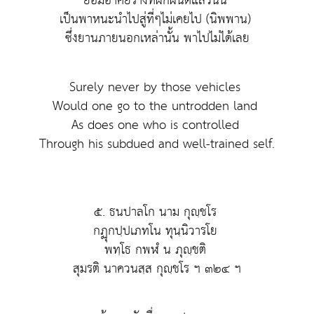
ย่อมอาศัยร่างที่ฝึกฝนดีแล้วนั้น
เป็นพาหนะนำไปสู่ที่ๆไม่เคยไป (นิพพาน)
ซึ่งยานภายนอกเหล่านั้น พาไปไม่ได้เลย
Surely never by those vehicles
Would one go to the untrodden land
As does one who is controlled
Through his subdued and well-trained self.
๕. ธนปาลโก นาม กุญฺชโร
กฏุกปฺปเภทโน ทุนฺนิวารโย
พทฺโธ กพฬํ น ภุญฺชติ
สุมรติ นาควนสฺส กุญฺชโร ฯ ๓๒๔ ฯ