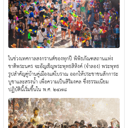
ในช่วงเทศกาลสงกรานต์ของทุกปี พิพิธภัณฑสถานแห่ง
ชาติพระนคร จะอัญเชิญพระพุทธสิหิงค์ (จำลอง) พระพุทธ
รูปสำคัญคู่บ้านคู่เมืองแต่โบราณ ออกให้ประชาชนสักการะ
บูชาและสรงนํ้า เพื่อความเป็นสิริมงคล ซึ่งธรรมเนียม
ปฏิบัตินี้เริ่มขึ้นใน พ.ศ. ๒๔๗๘