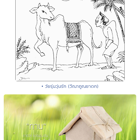
• วัยรุ่นวุ่นรัก (วีณาถูณชาดก)