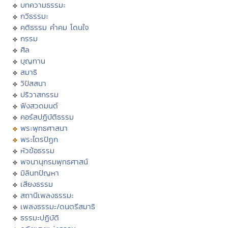
บทความธรรมะ
กวีธรรมะ
คติธรรม คำคม โดนใจ
กรรม
ศีล
บุญทาน
สมาธิ
วิปัสสนา
ปริวาสกรรม
ฟังสวดมนต์
คอร์สปฏิบัติธรรม
พระพุทธศาสนา
พระไตรปิฏก
หัวข้อธรรม
พจนานุกรมพุทธศาสน์
มิลินทปัญหา
เสียงธรรม
สถานีเพลงธรรมะ
เพลงธรรมะ/ดนตรีสมาธิ
ธรรมะปฏิบัติ