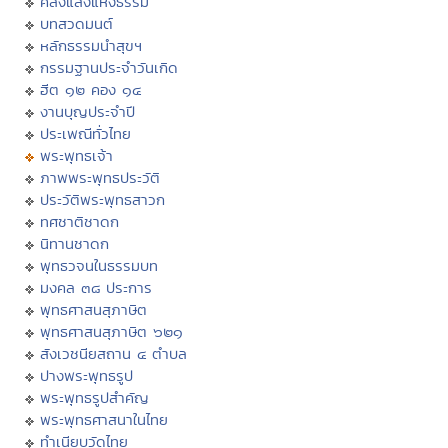
คลังแสงแห่งธรรม
บทสวดมนต์
หลักธรรมนำสุขฯ
กรรมฐานประจำวันเกิด
ฮีต ๑๒ คอง ๑๔
งานบุญประจำปี
ประเพณีทั่วไทย
พระพุทธเจ้า
ภาพพระพุทธประวัติ
ประวัติพระพุทธสาวก
ทศชาติชาดก
นิทานชาดก
พุทธวจนในธรรมบท
มงคล ๓๘ ประการ
พุทธศาสนสุภาษิต
พุทธศาสนสุภาษิต ๖๒๑
สังเวชนียสถาน ๔ ตำบล
ปางพระพุทธรูป
พระพุทธรูปสำคัญ
พระพุทธศาสนาในไทย
ทำเนียบวัดไทย