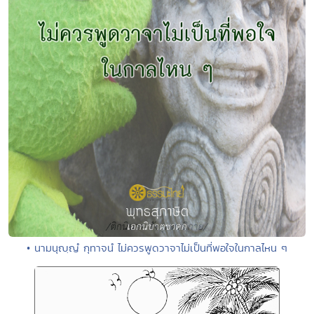
• นามนุญฺญํ กุทาจนํ ไม่ควรพูดวาจาไม่เป็นที่พอใจในกาลไหน ๆ