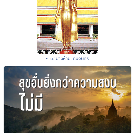
• ๔๔.ปางห้ามแก่นจันทร์