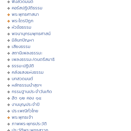
ฟังสวดมนต์
คอร์สปฏิบัติธรรม
พระพุทธศาสนา
พระไตรปิฏก
หัวข้อธรรม
พจนานุกรมพุทธศาสน์
มิลินทปัญหา
เสียงธรรม
สถานีเพลงธรรมะ
เพลงธรรมะ/ดนตรีสมาธิ
ธรรมะปฏิบัติ
คลังแสงแห่งธรรม
บทสวดมนต์
หลักธรรมนำสุขฯ
กรรมฐานประจำวันเกิด
ฮีต ๑๒ คอง ๑๔
งานบุญประจำปี
ประเพณีทั่วไทย
พระพุทธเจ้า
ภาพพระพุทธประวัติ
ประวัติพระพุทธสาวก