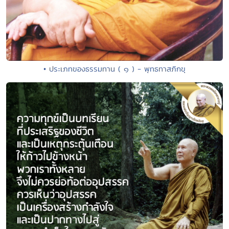
• ประเภทของธรรมทาน ( ๑ ) - พุทธทาสภิกขุ