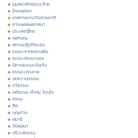
มุมสมาชิกธรรมะไทย
Donation
เทศกาลงานวัดช่วยชาติ
การเผยแผ่ศาสนา
ประเพณีไทย
บอกบุญ
สถานปฏิบัติธรรม
ธรรมะจากหลวงพ่อ
ธรรมะกับเยาวชน
นิทานธรรมะบันเทิง
ธรรมะบรรยาย
บทความธรรมะ
กวีธรรมะ
คติธรรม คำคม โดนใจ
กรรม
ศีล
บุญทาน
สมาธิ
วิปัสสนา
ปริวาสกรรม