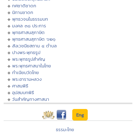
ทศชาติชาดก
นิทานชาดก
พุทธวจนในธรรมบท
มงคล ๓๘ ประการ
พุทธศาสนสุภาษิต
พุทธศาสนสุภาษิต ๖๒๑
สังเวชนียสถาน ๔ ตำบล
ปางพระพุทธรูป
พระพุทธรูปสำคัญ
พระพุทธศาสนาในไทย
ทำเนียบวัดไทย
พระอารามหลวง
ศาสนพิธี
อุปสมบทพิธี
วันสำคัญทางศาสนา
Eng
ธรรมะไทย