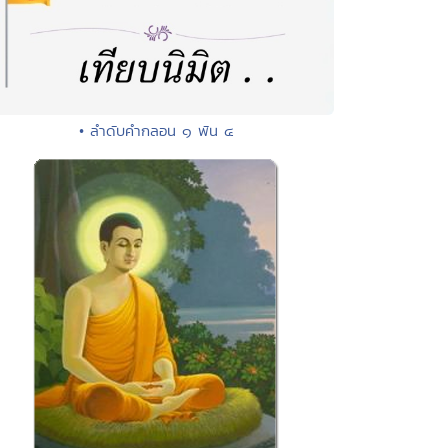
• ลำดับคำกลอน ๑ พัน ๔