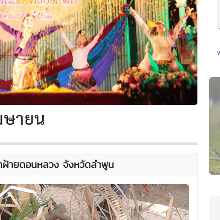
มษายน
าฝ้ายดอนหลวง จังหวัดลำพูน