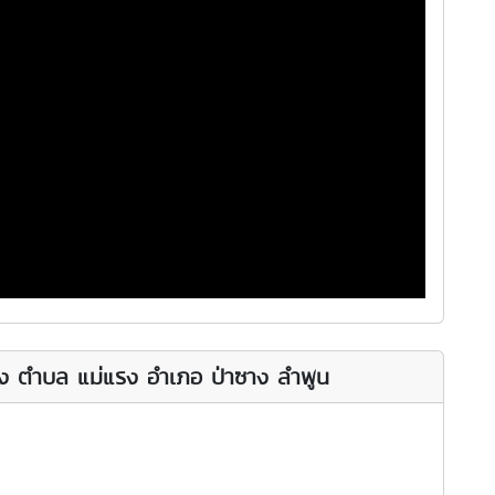
ง ตำบล แม่แรง อำเภอ ป่าซาง ลำพูน