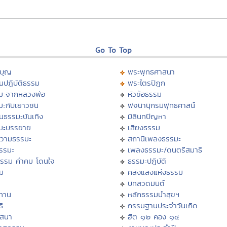
Go To Top
บุญ
พระพุทธศาสนา
นปฏิบัติธรรม
พระไตรปิฏก
มะจากหลวงพ่อ
หัวข้อธรรม
มะกับเยาวชน
พจนานุกรมพุทธศาสน์
นธรรมะบันเทิง
มิลินทปัญหา
มะบรรยาย
เสียงธรรม
วามธรรมะ
สถานีเพลงธรรมะ
ธรรมะ
เพลงธรรมะ/ดนตรีสมาธิ
ธรรม คำคม โดนใจ
ธรรมะปฏิบัติ
ม
คลังแสงแห่งธรรม
บทสวดมนต์
ทาน
หลักธรรมนำสุขฯ
ิ
กรรมฐานประจำวันเกิด
สสนา
ฮีต ๑๒ คอง ๑๔