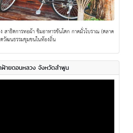
สาธิตการทอผ้า ชิมอาหารขันโตก กาดมั่วโบราณ (ตลาด
วิตวัฒนธรรมชุมชนในท้องถิ่น
าฝ้ายดอนหลวง จังหวัดลำพูน