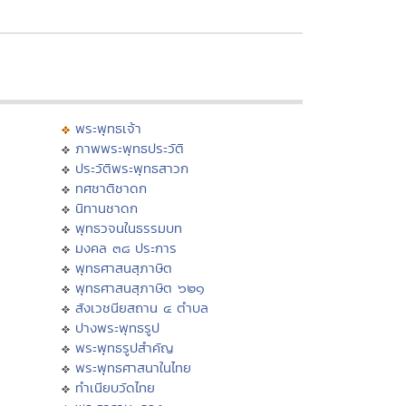
พระพุทธเจ้า
ภาพพระพุทธประวัติ
ประวัติพระพุทธสาวก
ทศชาติชาดก
นิทานชาดก
พุทธวจนในธรรมบท
มงคล ๓๘ ประการ
พุทธศาสนสุภาษิต
พุทธศาสนสุภาษิต ๖๒๑
สังเวชนียสถาน ๔ ตำบล
ปางพระพุทธรูป
พระพุทธรูปสำคัญ
พระพุทธศาสนาในไทย
ทำเนียบวัดไทย