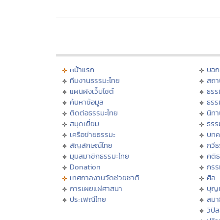
หน้าแรก
บอก
ทีมงานธรรมะไทย
สถา
แผนผังเว็บไซต์
ธรร
ค้นหาข้อมูล
ธรร
ติดต่อธรรมะไทย
นิทา
สมุดเยี่ยม
ธรร
เครือข่ายธรรมะ
บทค
สัญลักษณ์ไทย
กวี
มุมสมาชิกธรรมะไทย
คติ
Donation
กรร
เทศกาลงานวัดช่วยชาติ
ศีล
การเผยแผ่ศาสนา
บุญ
ประเพณีไทย
สมาธ
วิปั