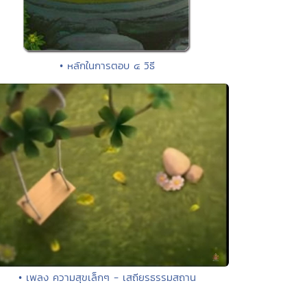
• หลักในการตอบ ๔ วิธี
• เพลง ความสุขเล็กๆ - เสถียรธรรมสถาน