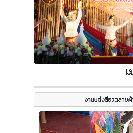
เ
งานแต่งสีอวดลายผ้