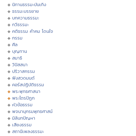
นิทานธรรมะบันเทิง
ธรรมะบรรยาย
บทความธรรมะ
กวีธรรมะ
คติธรรม คำคม โดนใจ
กรรม
ศีล
บุญทาน
สมาธิ
วิปัสสนา
ปริวาสกรรม
ฟังสวดมนต์
คอร์สปฏิบัติธรรม
พระพุทธศาสนา
พระไตรปิฏก
หัวข้อธรรม
พจนานุกรมพุทธศาสน์
มิลินทปัญหา
เสียงธรรม
สถานีเพลงธรรมะ