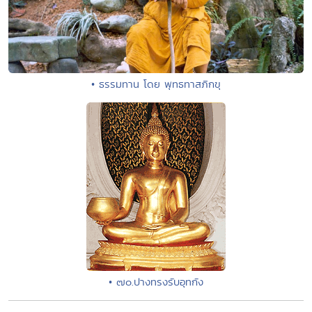
• ธรรมทาน โดย พุทธทาสภิกขุ
• ๗๐.ปางทรงรับอุทกัง