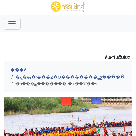
ค้นหาในเว็บไซต์ :
˹���á
�ȡ�ŧҹ�ʴ���Ż�Ѳ��������ླշ�����
�ҹ���ླ������� �ѧ��Ѵ��ҹ