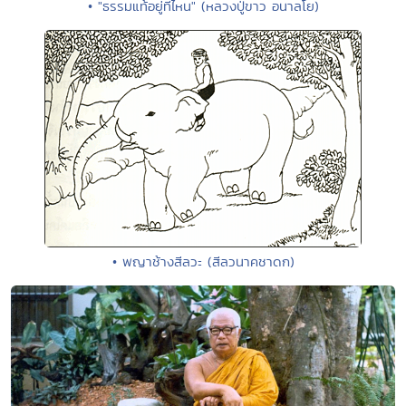
• "ธรรมแท้อยู่ที่ไหน" (หลวงปู่ขาว อนาลโย)
• พญาช้างสีลวะ (สีลวนาคชาดก)