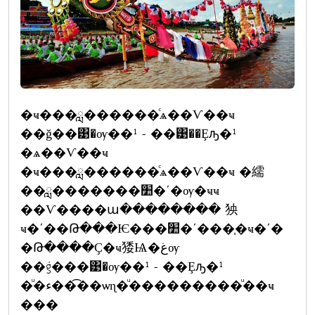
�ҹ���ླ������ͨѧ��Ѵ��ҹ
��ǧ��͹�ѹ��¹ - ��͹��Ȩԡ�¹
�ѧ��Ѵ��ҹ
�ҹ���ླ������ͨѧ��Ѵ��ҹ �繻
��ླ�������׺�ʹ�ѹ�ҹҹ
��Ѵ����ա�������� 㹧
ҹ�ʹ��Թ���Ѥ���׺�ʹ���֧�ҹ�ʹ�
�Թ����Ҫ�ҹ㹻Ѩ�غѹ
��ǵ���͹�ѹ��¹ - ��Ȩԡ�¹
�ͧ�ء���͡�ѡɳ�ͧ���������ͧ��ҹ
���