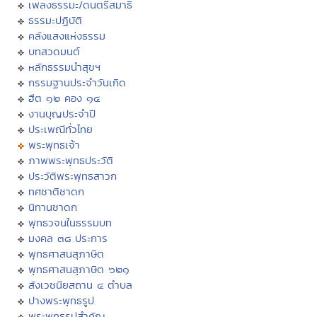
เพลงธรรมะ/ดนตรีสมาธิ
ธรรมะปฏิบัติ
คลังแสงแห่งธรรม
บทสวดมนต์
หลักธรรมนำสุขฯ
กรรมฐานประจำวันเกิด
ฮีต ๑๒ คอง ๑๔
งานบุญประจำปี
ประเพณีทั่วไทย
พระพุทธเจ้า
ภาพพระพุทธประวัติ
ประวัติพระพุทธสาวก
ทศชาติชาดก
นิทานชาดก
พุทธวจนในธรรมบท
มงคล ๓๘ ประการ
พุทธศาสนสุภาษิต
พุทธศาสนสุภาษิต ๖๒๑
สังเวชนียสถาน ๔ ตำบล
ปางพระพุทธรูป
พระพุทธรูปสำคัญ