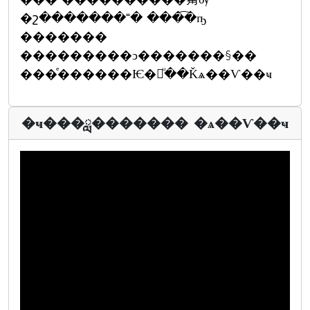
�շ�������˭� ���͡�ҧ
�������
���������ͻ�������§��
���ͤ������Ѥ�բͧ��Ǩѧ��Ѵ��ҹ
�ҹ���ླ������� �ѧ��Ѵ��ҹ