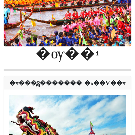
�ѹ��¹
�ҹ���ླ������� �ѧ��Ѵ��ҹ