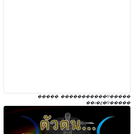
�����: �����������Ѳ�����
��з�ǧ�Ѳ�����