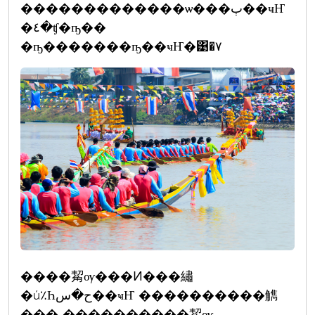
�������������ѡ���ٻ��ҹҤ
�٤�ʧ�ҧ��
�ҧ�������ҧ��ҹҤ�͹�٧
����觢ѹ���Ͷ���繡
�ú٪Һح�س��ҹҤ ����������觹
��� ����������觢ѹ