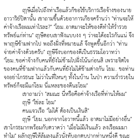
ฤๅษีเมื่อไปถึงท่าเรือแล้วก็ขอใช้บริการเรือจ้างของนาย
อาวาริย์ปิตานั้น เขาถามขึ้นด้วยอาการเกียจคร้านว่า "ท่านจะให้
ค่าจ้างเรือผมเท่าไรละ?" "โยม..อาตมาจะให้ของดีทำให้ร่ำรวย
ทรัพย์แก่ท่าน" ฤๅษีตอบเขาฟังแบบงง ๆ ว่าจะได้อะไรกันแน่ จึง
พาฤๅษีข้ามฟากไป พอถึงฝั่งที่หมายแล้ จึงพูดขึ้นอีกว่า "ท่าน
จ่ายค่าจ้างด้วยครับ" ฤๅษีจึงบอกของดีเป็นธรรมโอวาทว่า
"โยม..ขอค่าจ้างกับคนที่ยังไม่ข้ามไปฝั่งโน้นก่อนสิ เพราะจิตใจ
ของคนที่ข้ามฟากแล้วกับคนที่ยังไม่ได้ข้ามต่างกัน โยม.. ขอท่าน
จงอย่าโกรธนะ ไม่ว่าในที่ไหนๆ ทั้งในบ้าน ในป่า ความร่ำรวยใน
ทรัพย์ก็จะมีแก่โยม นี่แหละของดีนะโยม"
เขาถามว่า "สมณะ นี่หรือคือค่าจ้างเรือที่ท่านให้ผม"
ฤๅษี "ใช่ละ โยม"
คนแจวเรือ "ไม่ได้ ต้องเป็นเงินสิ"
ฤๅษี "โยม..นอกจากโอวาทนี้แล้ว อาตมาไม่มีอย่างอื่น"
เขาโกรธมากพร้อมกับตวาดว่า "เมื่อไม่มีเงินแล้ว ลงเรือผมมา
ทำไม" ผลักฤๅษีให้ล้มลงแล้วนั่งทับอกตบปากท่านหนึ่งดี ขณะ