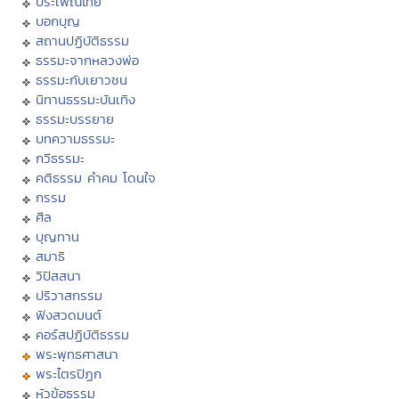
ประเพณีไทย
บอกบุญ
สถานปฏิบัติธรรม
ธรรมะจากหลวงพ่อ
ธรรมะกับเยาวชน
นิทานธรรมะบันเทิง
ธรรมะบรรยาย
บทความธรรมะ
กวีธรรมะ
คติธรรม คำคม โดนใจ
กรรม
ศีล
บุญทาน
สมาธิ
วิปัสสนา
ปริวาสกรรม
ฟังสวดมนต์
คอร์สปฏิบัติธรรม
พระพุทธศาสนา
พระไตรปิฏก
หัวข้อธรรม