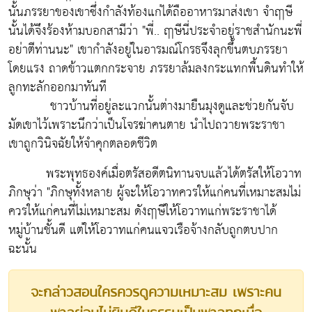
นั้นภรรยาของเขาซึ่งกำลังท้องแก่ได้ถืออาหารมาส่งเขา จำฤๅษี
นั้นได้จึงร้องห้ามบอกสามีว่า "พี่.. ฤๅษีนี่ประจำอยู่ราชสำนักนะพี่
อย่าตีท่านนะ" เขากำลังอยู่ในอารมณ์โกรธจึงลุกขึ้นตบภรรยา
โดยแรง ถาดข้าวแตกกระจาย ภรรยาล้มลงกระแทกพื้นดินทำให้
ลูกทะลักออกมาทันที
ชาวบ้านที่อยู่ละแวกนั้นต่างมายืนมุงดูและช่วยกันจับ
มัดเขาไว้เพราะนึกว่าเป็นโจรฆ่าคนตาย นำไปถวายพระราชา
เขาถูกวินิจฉัยให้จำคุกตลอดชีวิต
พระพุทธองค์เมื่อตรัสอดีตนิทานจบแล้วได้ตรัสให้โอวาท
ภิกษุว่า "ภิกษุทั้งหลาย ผู้จะให้โอวาทควรให้แก่คนที่เหมาะสมไม่
ควรให้แก่คนที่ไม่เหมาะสม ดังฤๅษีให้โอวาทแก่พระราชาได้
หมู่บ้านชั้นดี แต่ให้โอวาทแก่คนแจวเรือจ้างกลับถูกตบปาก
ฉะนั้น
จะกล่าวสอนใครควรดูความเหมาะสม เพราะคน