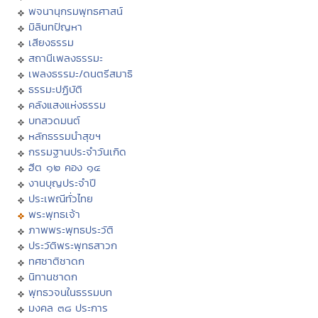
พจนานุกรมพุทธศาสน์
มิลินทปัญหา
เสียงธรรม
สถานีเพลงธรรมะ
เพลงธรรมะ/ดนตรีสมาธิ
ธรรมะปฏิบัติ
คลังแสงแห่งธรรม
บทสวดมนต์
หลักธรรมนำสุขฯ
กรรมฐานประจำวันเกิด
ฮีต ๑๒ คอง ๑๔
งานบุญประจำปี
ประเพณีทั่วไทย
พระพุทธเจ้า
ภาพพระพุทธประวัติ
ประวัติพระพุทธสาวก
ทศชาติชาดก
นิทานชาดก
พุทธวจนในธรรมบท
มงคล ๓๘ ประการ