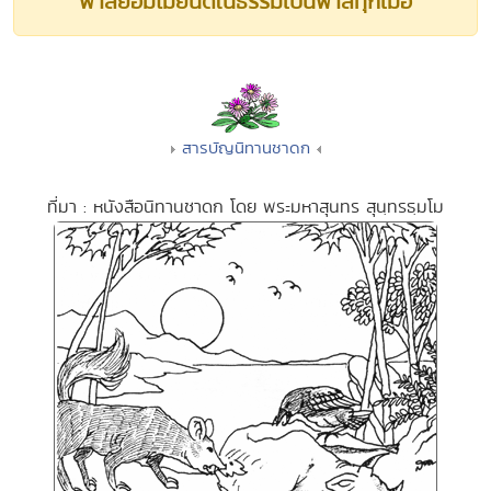
พาลย่อมไม่ยินดีในธรรมเป็นพาลทุกเมื่อ
สารบัญนิทานชาดก
ที่มา : หนังสือนิทานชาดก โดย พระมหาสุนทร สุนฺทรธฺมโม