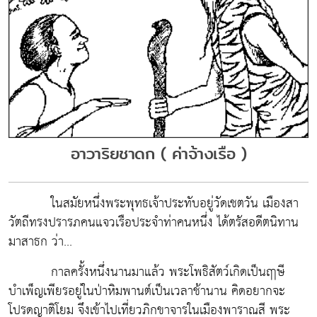
อาวาริยชาดก ( ค่าจ้างเรือ )
ในสมัยหนึ่งพระพุทธเจ้าประทับอยู่วัดเชตวัน เมืองสา
วัตถีทรงปรารภคนแจวเรือประจำท่าคนหนึ่ง ได้ตรัสอดีตนิทาน
มาสาธก ว่า...
กาลครั้งหนึ่งนานมาแล้ว พระโพธิสัตว์เกิดเป็นฤๅษี
บำเพ็ญเพียรอยู่ในป่าหิมพานต์เป็นเวลาช้านาน คิดอยากจะ
โปรดญาติโยม จึงเข้าไปเที่ยวภิกขาจารในเมืองพาราณสี พระ