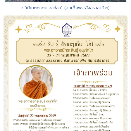
• "ให้เมตตาตนเองก่อน" (สมเด็จพระสังฆราชเจ้าฯ)