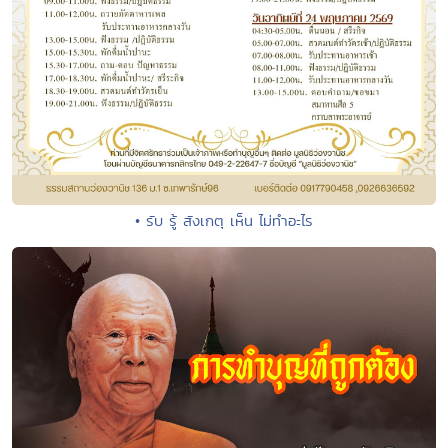
• รับ รู้ สังเกตุ เห็น ไม่ทำอะไร