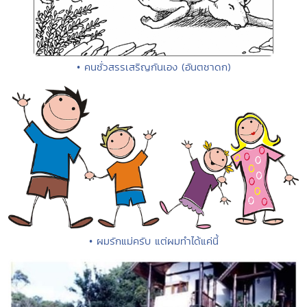
• คนชั่วสรรเสริญกันเอง (อันตชาดก)
• ผมรักแม่ครับ แต่ผมทำได้แค่นี้