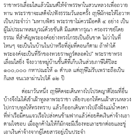
ราชาทรงเลื่อมใสแล้วนิมนต์ให้จำพรรษาในสวนหลวงเพื่อถวาย
ทาน พระราชาจะเสด็จไปฟังธรรมวันละครั้ง ฤๅษีมักจะให้โอวาท
เป็นประจำว่า "มหาบพิตร พระราชาไม่ควรมีอคติ ๔ อย่าง เป็น
ผู้ไม่ประมาทสมบูรณ์ด้วยขันติ มีเมตตากรุณา ครองราชย์โดย
ธรรม ที่สำคัญพระองค์อย่างทรงโกรธเป็นอันขาด ไม่ว่าในที่
ไหนๆ จะเป็นในบ้านในป่าหรือที่ลุ่มที่ดอนก็ตาม ถ้าทำได้
พระองค์จะเป็นที่รักของทวยราษฎร์ตลอดไป" พระราชาทรง
เลื่อมใสยิ่ง จึงถวายหมู่บ้านชั้นดีที่เก็บเงินส่วยภาษีได้ปีละ
๑๐๐,๐๐๐ กหาปณะให้ ๑ ตำบล แต่ฤๅษีไม่รับเพราะถือเป็น
กิเลส จนเวลาผ่านไปได้ ๑๒ ปี
ต่อมาวันหนึ่ง ฤๅษีคิดจะเดินทางไปโปรดญาติโยมที่อื่น
บ้างจึงไม่ได้เข้าเฝ้าทูลลาพระราชา เพียงบอกให้คนเฝ้าสวนหลวง
ไปกราบทูลให้ทรงทราบ แล้วก็ออกเดินทางไปถึงฝั่งแม่น้ำคงคา
ที่ท่าเรือมีคนแจวเรือไปส่งคนข้ามฟากแล้ว่ค่อยคิดเงินค่าจ้างเอา
ตามใจชอบ เมื่อลูกค้าไม่ให้ก็มักจะมีเรื่องทะเลาะชกต่อยและขู่
เอาเงินค่าจ้างจากผู้โดยสารอยู่เป็นประจำ