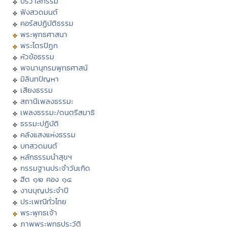
ปริวาสกรรม
ฟังสวดมนต์
คอร์สปฏิบัติธรรม
พระพุทธศาสนา
พระไตรปิฏก
หัวข้อธรรม
พจนานุกรมพุทธศาสน์
มิลินทปัญหา
เสียงธรรม
สถานีเพลงธรรมะ
เพลงธรรมะ/ดนตรีสมาธิ
ธรรมะปฏิบัติ
คลังแสงแห่งธรรม
บทสวดมนต์
หลักธรรมนำสุขฯ
กรรมฐานประจำวันเกิด
ฮีต ๑๒ คอง ๑๔
งานบุญประจำปี
ประเพณีทั่วไทย
พระพุทธเจ้า
ภาพพระพุทธประวัติ