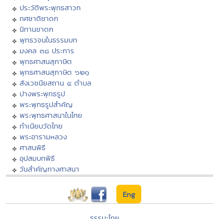
ประวัติพระพุทธสาวก
ทศชาติชาดก
นิทานชาดก
พุทธวจนในธรรมบท
มงคล ๓๘ ประการ
พุทธศาสนสุภาษิต
พุทธศาสนสุภาษิต ๖๒๑
สังเวชนียสถาน ๔ ตำบล
ปางพระพุทธรูป
พระพุทธรูปสำคัญ
พระพุทธศาสนาในไทย
ทำเนียบวัดไทย
พระอารามหลวง
ศาสนพิธี
อุปสมบทพิธี
วันสำคัญทางศาสนา
Eng
ธรรมะไทย