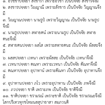
๑. อวิชฺชาปจฺจยา สงฺขารา เพราะ
อวิชา
เป็นปัจจัย สังขารจึงมี
๒. สงฺขารปจฺจยา วิญฺญาณี เพราะ
สังขาร
เป็นปัจจัย วิญญาณจึง
มี
๓. วิญฺญาณปจฺจยา นามรูปํ เพราะ
วิญญาณ
เป็นปัจจัย นามรูป
จึงมี
๔. นามรูปปจฺจยา สฬายตนํ เพราะ
นามรูป
เป็นปัจจัย สฬาย
ตนะจึงมี
๕. สฬายตนปจฺจยา ผสฺโส เพราะ
สฬายตนะ
เป็นปัจจัย ผัสสะจึง
มี
๖. ผสฺสปจฺจยา เวทนา เพราะ
ผัสสะ
เป็นปัจจัย เวทนาจึงมี
๗. เวทนาปจฺจยา ตณฺหา เพราะ
เวทนา
เป็นปัจจัย ตัณหาจึงมี
๘. ตณฺหาปจฺจยา อุปาทานํ เพราะ
ตัณหา
เป็นปัจจัย อุปาทานจึง
มี
๙. อุปาทานปจฺจยา ภโว เพราะ
อุปาทาน
เป็นปัจจัย ภพจึงมี
๑๐. ภวปจฺจยา ชาติ เพราะ
ภพ
เป็นปัจจัย ชาติจึงมี
๑๑. ชาติปจฺจยา ชรามรณํ เพราะ
ชาติ
เป็นปัจจัย
ชรามรณะ
จึงมี
โสกปริเทวทุกฺขโทมนสฺสุปายาสา สมฺภวนฺติ