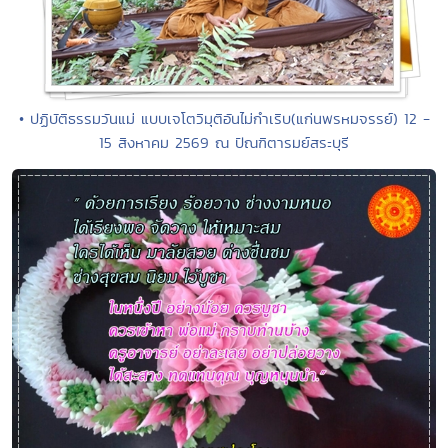
• ปฏิบัติธรรมวันแม่ แบบเจโตวิมุติอันไม่กำเริบ(แก่นพรหมจรรย์) 12 -
15 สิงหาคม 2569 ณ ปัณฑิตารมย์สระบุรี