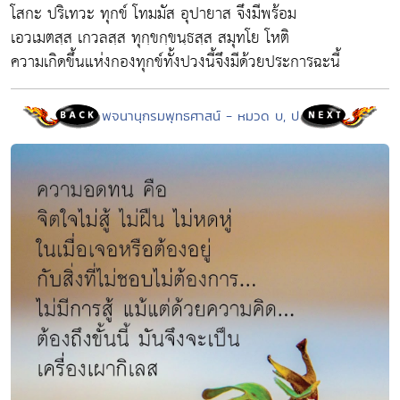
โสกะ ปริเทวะ ทุกข์ โทมมัส อุปายาส จึงมีพร้อม
เอวเมตสฺส เกวลสฺส ทุกฺขกฺขนฺธสฺส สมุทโย โหติ
ความเกิดขึ้นแห่งกองทุกข์ทั้งปวงนี้จึงมีด้วยประการฉะนี้
พจนานุกรมพุทธศาสน์ - หมวด บ, ป