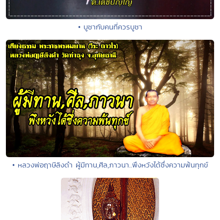
• บูชากับคนที่ควรบูชา
• หลวงพ่อฤาษีลิงดำ ผู้มีทาน,ศีล,ภาวนา..พึงหวังได้ซึ่งความพ้นทุกข์