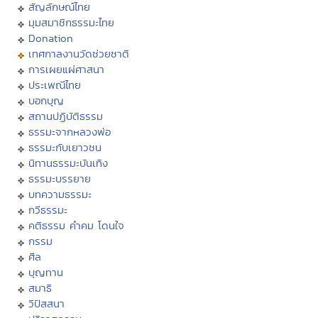
สัญลักษณ์ไทย
มุมสมาชิกธรรมะไทย
Donation
เทศกาลงานวัดช่วยชาติ
การเผยแผ่ศาสนา
ประเพณีไทย
บอกบุญ
สถานปฏิบัติธรรม
ธรรมะจากหลวงพ่อ
ธรรมะกับเยาวชน
นิทานธรรมะบันเทิง
ธรรมะบรรยาย
บทความธรรมะ
กวีธรรมะ
คติธรรม คำคม โดนใจ
กรรม
ศีล
บุญทาน
สมาธิ
วิปัสสนา