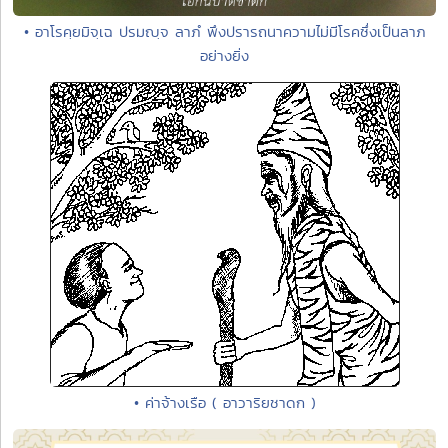
• อาโรคฺยมิจฺเฉ ปรมญฺจ ลาภํ พึงปรารถนาความไม่มีโรคซึ่งเป็นลาภ
อย่างยิ่ง
• ค่าจ้างเรือ ( อาวาริยชาดก )