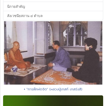
นิกายสำคัญ
สังเวชนียสถาน ๔ ตำบล
• "การฝึกหัดจิต" (หลวงปู่เทสก์ เทสรังสี)