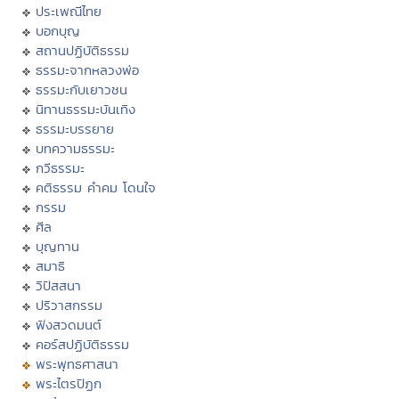
ประเพณีไทย
บอกบุญ
สถานปฏิบัติธรรม
ธรรมะจากหลวงพ่อ
ธรรมะกับเยาวชน
นิทานธรรมะบันเทิง
ธรรมะบรรยาย
บทความธรรมะ
กวีธรรมะ
คติธรรม คำคม โดนใจ
กรรม
ศีล
บุญทาน
สมาธิ
วิปัสสนา
ปริวาสกรรม
ฟังสวดมนต์
คอร์สปฏิบัติธรรม
พระพุทธศาสนา
พระไตรปิฏก