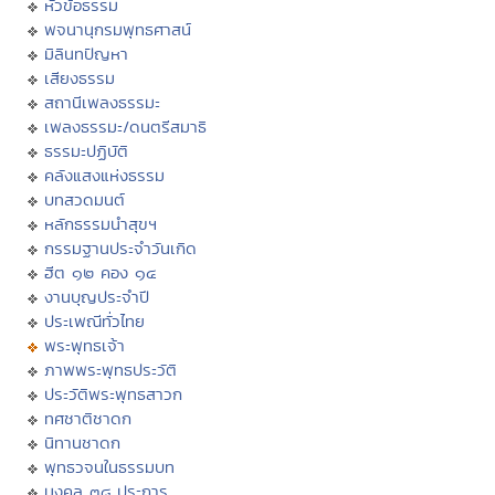
หัวข้อธรรม
พจนานุกรมพุทธศาสน์
มิลินทปัญหา
เสียงธรรม
สถานีเพลงธรรมะ
เพลงธรรมะ/ดนตรีสมาธิ
ธรรมะปฏิบัติ
คลังแสงแห่งธรรม
บทสวดมนต์
หลักธรรมนำสุขฯ
กรรมฐานประจำวันเกิด
ฮีต ๑๒ คอง ๑๔
งานบุญประจำปี
ประเพณีทั่วไทย
พระพุทธเจ้า
ภาพพระพุทธประวัติ
ประวัติพระพุทธสาวก
ทศชาติชาดก
นิทานชาดก
พุทธวจนในธรรมบท
มงคล ๓๘ ประการ