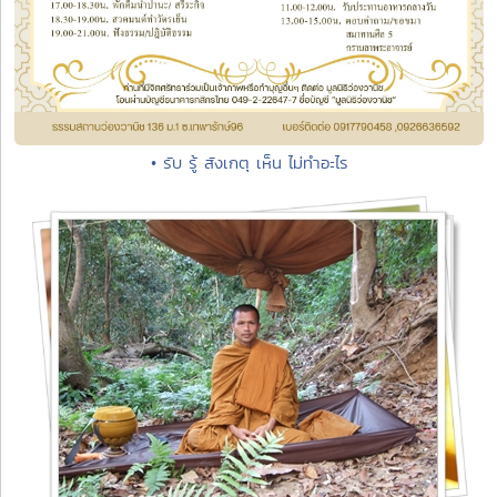
• รับ รู้ สังเกตุ เห็น ไม่ทำอะไร