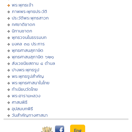
พระพุทธเจ้า
ภาพพระพุทธประวัติ
ประวัติพระพุทธสาวก
ทศชาติชาดก
นิทานชาดก
พุทธวจนในธรรมบท
มงคล ๓๘ ประการ
พุทธศาสนสุภาษิต
พุทธศาสนสุภาษิต ๖๒๑
สังเวชนียสถาน ๔ ตำบล
ปางพระพุทธรูป
พระพุทธรูปสำคัญ
พระพุทธศาสนาในไทย
ทำเนียบวัดไทย
พระอารามหลวง
ศาสนพิธี
อุปสมบทพิธี
วันสำคัญทางศาสนา
Eng