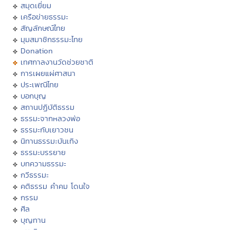
สมุดเยี่ยม
เครือข่ายธรรมะ
สัญลักษณ์ไทย
มุมสมาชิกธรรมะไทย
Donation
เทศกาลงานวัดช่วยชาติ
การเผยแผ่ศาสนา
ประเพณีไทย
บอกบุญ
สถานปฏิบัติธรรม
ธรรมะจากหลวงพ่อ
ธรรมะกับเยาวชน
นิทานธรรมะบันเทิง
ธรรมะบรรยาย
บทความธรรมะ
กวีธรรมะ
คติธรรม คำคม โดนใจ
กรรม
ศีล
บุญทาน