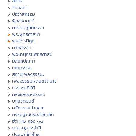
สมาธิ
วิปัสสนา
ปริวาสกรรม
ฟังสวดมนต์
คอร์สปฏิบัติธรรม
พระพุทธศาสนา
พระไตรปิฏก
หัวข้อธรรม
พจนานุกรมพุทธศาสน์
มิลินทปัญหา
เสียงธรรม
สถานีเพลงธรรมะ
เพลงธรรมะ/ดนตรีสมาธิ
ธรรมะปฏิบัติ
คลังแสงแห่งธรรม
บทสวดมนต์
หลักธรรมนำสุขฯ
กรรมฐานประจำวันเกิด
ฮีต ๑๒ คอง ๑๔
งานบุญประจำปี
ประเพณีทั่วไทย