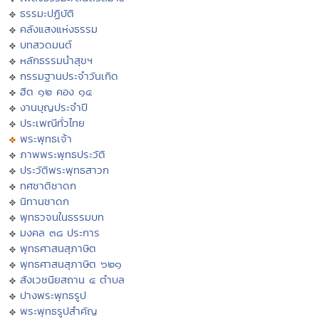
ธรรมะปฏิบัติ
คลังแสงแห่งธรรม
บทสวดมนต์
หลักธรรมนำสุขฯ
กรรมฐานประจำวันเกิด
ฮีต ๑๒ คอง ๑๔
งานบุญประจำปี
ประเพณีทั่วไทย
พระพุทธเจ้า
ภาพพระพุทธประวัติ
ประวัติพระพุทธสาวก
ทศชาติชาดก
นิทานชาดก
พุทธวจนในธรรมบท
มงคล ๓๘ ประการ
พุทธศาสนสุภาษิต
พุทธศาสนสุภาษิต ๖๒๑
สังเวชนียสถาน ๔ ตำบล
ปางพระพุทธรูป
พระพุทธรูปสำคัญ