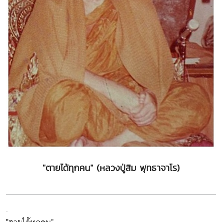
"ตายได้ทุกคน" (หลวงปู่สิม พุทธาจาโร)
.