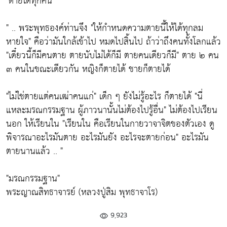
"ตายได้ทุกคน"
" .. พระพุทธองค์ท่านจึง "ให้กำหนดความตายนี้ให้ได้ทุกลม
หายใจ" คือว่ามันใกล้เข้าไป หมดไปสิ้นไป ถ้าว่าถึงคนทั้งโลกแล้ว
"เดี๋ยวนี้ก็มีคนตาย ตายนับไม่ได้ก็มี ตายคนเดียวก็มี" ตาย ๒ คน
๓ คนในขณะเดียวกัน หญิงก็ตายได้ ชายก็ตายได้
"ไม่ใช่ตายแต่คนเฒ่าคนแก่" เด็ก ๆ ยังไม่รู้อะไร ก็ตายได้ "นี่
แหละมรณกรรมฐาน ผู้ภาวนานั้นไม่ต้องไปรู้อื่น" ไม่ต้องไปเรียน
นอก ให้เรียนใน "เรียนใน คือเรียนในกายวาจาจิตของตัวเอง ดู
พิจารณาอะไรมันตาย อะไรมันยัง อะไรจะตายก่อน" อะไรมัน
ตายนานแล้ว .. "
"มรณกรรมฐาน"
พระญาณสิทธาจารย์ (หลวงปู่สิม พุทธาจาโร)
9,923