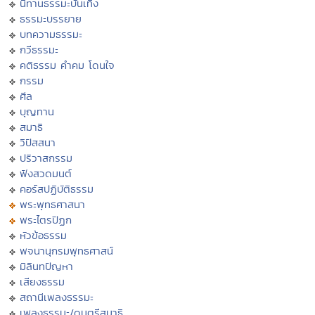
นิทานธรรมะบันเทิง
ธรรมะบรรยาย
บทความธรรมะ
กวีธรรมะ
คติธรรม คำคม โดนใจ
กรรม
ศีล
บุญทาน
สมาธิ
วิปัสสนา
ปริวาสกรรม
ฟังสวดมนต์
คอร์สปฏิบัติธรรม
พระพุทธศาสนา
พระไตรปิฏก
หัวข้อธรรม
พจนานุกรมพุทธศาสน์
มิลินทปัญหา
เสียงธรรม
สถานีเพลงธรรมะ
เพลงธรรมะ/ดนตรีสมาธิ