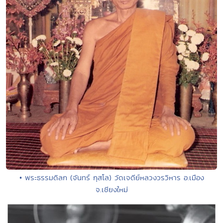
• พระธรรมดิลก (จันทร์ กุสโล) วัดเจดีย์หลวงวรวิหาร อ.เมือง
จ.เชียงใหม่