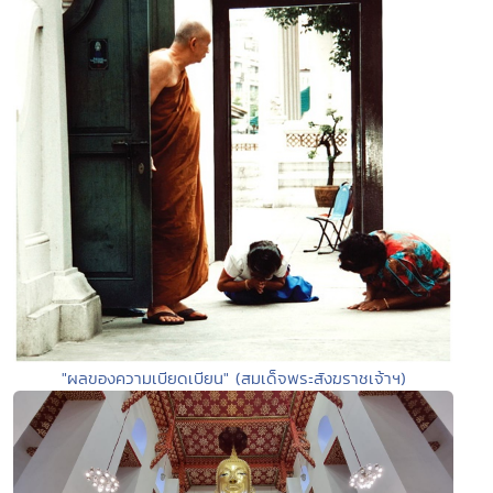
"ผลของความเบียดเบียน" (สมเด็จพระสังฆราชเจ้าฯ)