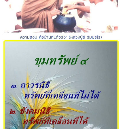
ความสงบ คือบ้านที่แท้จริง" (หลวงปู่ลี ธมฺมธโร)