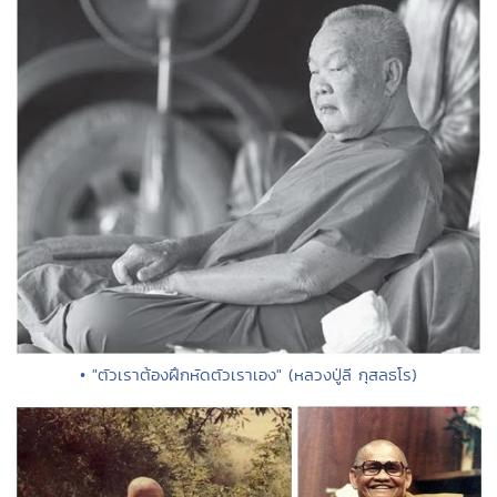
• "ตัวเราต้องฝึกหัดตัวเราเอง" (หลวงปู่ลี กุสลธโร)