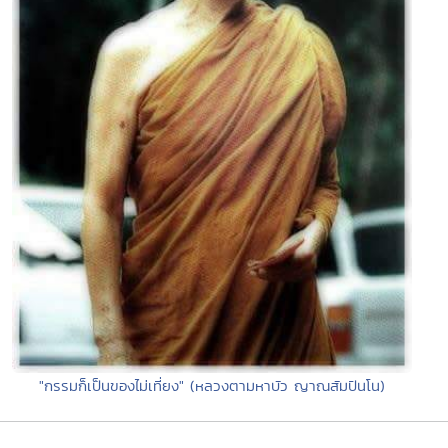
"กรรมก็เป็นของไม่เที่ยง" (หลวงตามหาบัว ญาณสัมปันโน)