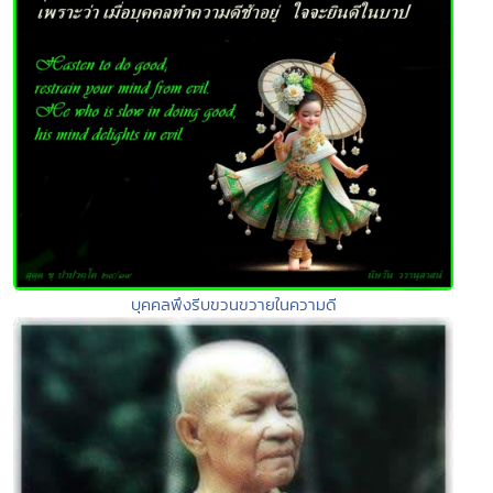
บุคคลพึงรีบขวนขวายในความดี