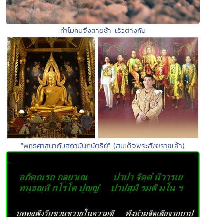
ทำไมคนจึงตายช้า-เร็วต่างกัน
"พุทธศาสนากับสถาบันกษัตริย์" (สมเด็จพระสังฆราชเจ้า)