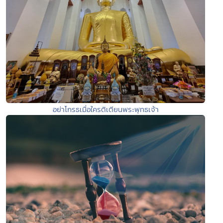
อย่าโกรธเมื่อใครติเตียนพระพุทธเจ้า