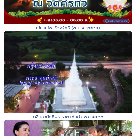
ให้ทานไฟ วัดศรีทวี (๕ ม.ค. ๒๕๖๕)
กฐินสามัคคีพระธาตุแท่นคำ พ.ศ.๒๕๖๕