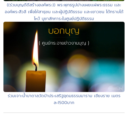
((ร่วมบุญดีดีสร้างองค์พระ)) พระพุทธรูปปางเผยเเผ่พระธรรม เเละ
องค์พระสีวลี เพื่อให้สาธุชน เเละผู้ปฏิบัติธรรม เเละเยาวชน ได้กราบได้
ไหว้ บูชาสักการะในศูนย์ปฏิบัติธรรม
ร่วมเจาะน้ำบาดาลวัดป่าประเสริฐอุดมธรรมมาราม เชียงราย เมตร
ละ1500บาท