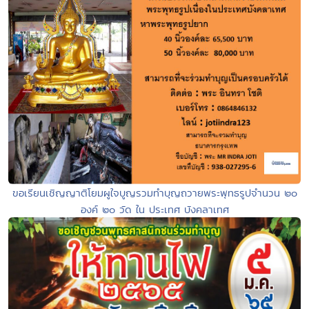
ขอเรียนเชิญญาติโยมผูใจบูญรวมทำบุญถวายพระพุทธรูปจำนวน ๒๐
องค์ ๒๐ วัด ใน ประเทศ บังคลาเทศ