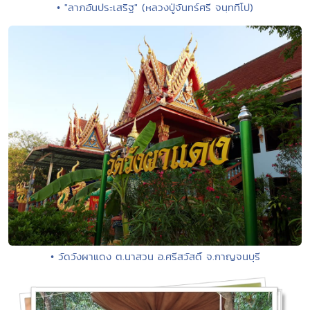
• "ลาภอันประเสริฐ" (หลวงปู่จันทร์ศรี จนฺททีโป)
• วัดวังผาแดง ต.นาสวน อ.ศรีสวัสดิ์ จ.กาญจนบุรี