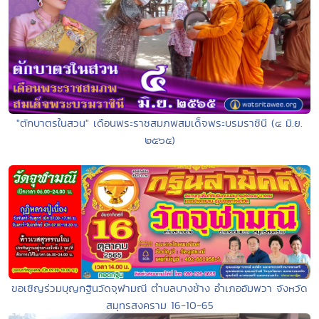
"ตักบาตรในสวน" เดือนพระราชสมภพสมเด็จพระบรมราชินี (๔ มิ.ย.
๒๕๖๕)
ขอเชิญร่วมบุญกฐินวัดจุฬามณี ตำบลบางช้าง อำเภออัมพวา จังหวัด
สมุทรสงคราม 16-10-65