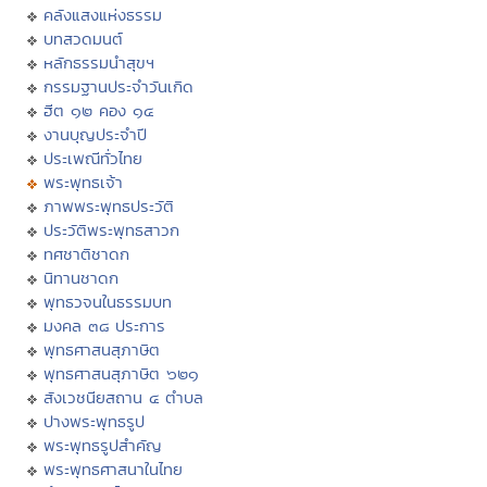
คลังแสงแห่งธรรม
บทสวดมนต์
หลักธรรมนำสุขฯ
กรรมฐานประจำวันเกิด
ฮีต ๑๒ คอง ๑๔
งานบุญประจำปี
ประเพณีทั่วไทย
พระพุทธเจ้า
ภาพพระพุทธประวัติ
ประวัติพระพุทธสาวก
ทศชาติชาดก
นิทานชาดก
พุทธวจนในธรรมบท
มงคล ๓๘ ประการ
พุทธศาสนสุภาษิต
พุทธศาสนสุภาษิต ๖๒๑
สังเวชนียสถาน ๔ ตำบล
ปางพระพุทธรูป
พระพุทธรูปสำคัญ
พระพุทธศาสนาในไทย