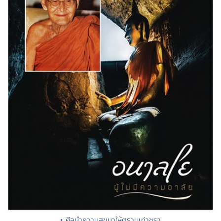
• ศีลนำความสุขมาให้ตราบเท่าชรา