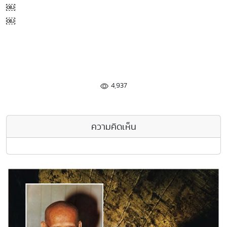
￼
￼
4,937
ความคิดเห็น