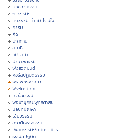
บทความธรรมะ
กวีธรรมะ
คติธรรม คำคม โดนใจ
กรรม
ศีล
บุญทาน
สมาธิ
วิปัสสนา
ปริวาสกรรม
ฟังสวดมนต์
คอร์สปฏิบัติธรรม
พระพุทธศาสนา
พระไตรปิฏก
หัวข้อธรรม
พจนานุกรมพุทธศาสน์
มิลินทปัญหา
เสียงธรรม
สถานีเพลงธรรมะ
เพลงธรรมะ/ดนตรีสมาธิ
ธรรมะปฏิบัติ