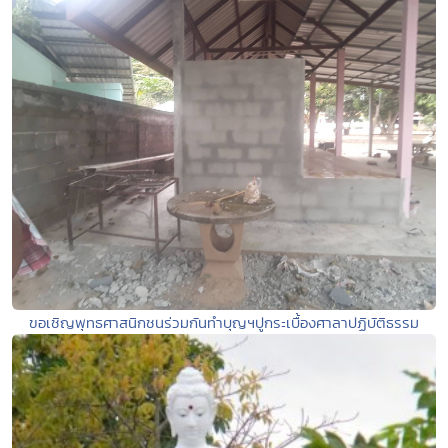
ขอเชิญพุทธศาสนิกชนร่วมกันทำบุญฯปูกระเบื้องศาลาปฏิบัติธรรม