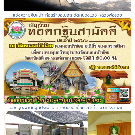
แจ้งความคืบหน้า ก่อสร้างอุโบสถ วัดหนองแวง หลวงพ่อรวย
บอกบุญงานกฐินประจำปี วัดหนองบัวน้อย อ.สีคิ้ว จ.นครราชสีมา