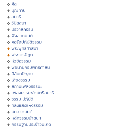
ศีล
บุญทาน
สมาธิ
วิปัสสนา
ปริวาสกรรม
ฟังสวดมนต์
คอร์สปฏิบัติธรรม
พระพุทธศาสนา
พระไตรปิฏก
หัวข้อธรรม
พจนานุกรมพุทธศาสน์
มิลินทปัญหา
เสียงธรรม
สถานีเพลงธรรมะ
เพลงธรรมะ/ดนตรีสมาธิ
ธรรมะปฏิบัติ
คลังแสงแห่งธรรม
บทสวดมนต์
หลักธรรมนำสุขฯ
กรรมฐานประจำวันเกิด