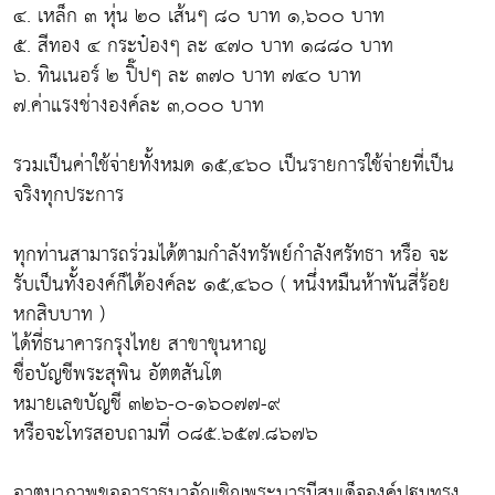
๔. เหล็ก ๓ หุ่น ๒๐ เส้นๆ ๘๐ บาท ๑,๖๐๐ บาท
๕. สีทอง ๔ กระป๋องๆ ละ ๔๗๐ บาท ๑๘๘๐ บาท
๖. ทินเนอร์ ๒ ปิ๊ปๆ ละ ๓๗๐ บาท ๗๔๐ บาท
๗.ค่าแรงช่างองค์ละ ๓,๐๐๐ บาท
รวมเป็นค่าใช้จ่ายทั้งหมด ๑๕,๔๖๐ เป็นรายการใช้จ่ายที่เป็น
จริงทุกประการ
ทุกท่านสามารถร่วมได้ตามกำลังทรัพย์กำลังศรัทธา หรือ จะ
รับเป็นทั้งองค์ก็ได้องค์ละ ๑๕,๔๖๐ ( หนึ่งหมืนห้าพันสี่ร้อย
หกสิบบาท )
ได้ที่ธนาคารกรุงไทย สาขาขุนหาญ
ชื่อบัญชีพระสุพิน อัตตสันโต
หมายเลขบัญชี ๓๒๖-๐-๑๖๐๗๗-๙
หรือจะโทรสอบถามที่ ๐๘๕.๖๕๗.๘๖๗๖
อาตมาภาพขออาราธนาอัญเชิญพระบารมีสมเด็จองค์ปฐมทรง