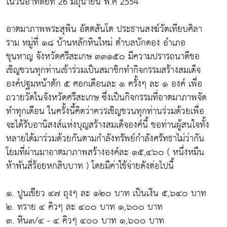
ในวันอาทิตย์ที่ 26 มิถุนายน พ.ศ 2554
อาตมาภาพพระสุพิน อัตตสันโต ประธานสงฆ์วัดเทียบศิลา
ราม หมู่ที่ ๑๘ บ้านหลักหินใหม่ ตำบลบักดอง อำเภอ
ขุนหาญ จังหวัดศรีสะเกษ ๓๓๑๕๐ มีความปรารถนาดีขอ
เชิญชวนทุกท่านเข้าร่วมเป็นสมาชิกทำกิจกรรมสร้างสมเด็จ
องค์ปฐมหน้าตัก ๕ ศอกเดือนละ ๑ ครั้งๆ ละ ๑ องค์ เพื่อ
ถวายวัดในจังหวัดศรีสะเกษ ซึ่งเป็นกิจกรรมที่อาตมาภาพจัด
ทำทุกเดือน ในครั้งนี้คิดว่าควรเชิญชวนทุกท่านร่วมด้วยเพื่อ
จะได้รับอานิสงส์แห่งบุญสร้างสมเด็จองค์นี้ ขอท่านผู้สนใจทั้ง
หลายได้มาร่วมด้วยกันตามกำลังทรัพย์กำลังศรัทธาไม่ว่ากัน
โยมที่ผ่านมาอาตมาภาพสร้างองค์ละ ๑๕,๔๖๐ ( หนึ่งหมืน
ห้าพันสี่ร้อยหกสิบบาท ) โดยมีค่าใช้จ่ายดังต่อไปนี้
๑. ปูนเขียว ๔๗ ถุงๆ ละ ๑๒๐ บาท เป็นเงิน ๕,๖๔๐ บาท
๒. ทราย ๔ คิวๆ ละ ๔๐๐ บาท ๑,๖๐๐ บาท
๓. หิน๓/๔ - ๔ คิวๆ ๔๐๐ บาท ๑,๖๐๐ บาท