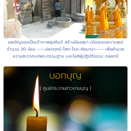
ขอเชิญจองเป็นเจ้าภาพอุปถัมภ์ สร้างห้องสุขา (ห้องเเห่งความสุข)
จำนวน 30 ห้อง ----ปลดทุกข์-โศก-โรค-ภัยนานา---- เพื่ออำนวย
ความสะดวกเเก่พระกรรมฐาน เเละโยคีผู้ปฏิบัติธรรม ตลอดปี