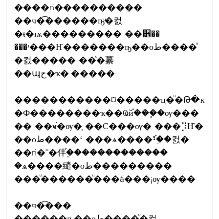
����ǹ����������
��ҹ�͡������ҧͧ�컰
�ŧ�ѭ��������� ��੾��
���ʴ���Ҥ�������ҧ��оط����ͧ
�컰����� ��ͧ�繤
��պح�ҡ�.�����
�����������¤�����ҵ�ͧ�Թ�ҡ
�Ф��������ҡ��Ҩй֡���֧�ѹ���
�� ��ҹ֡�ѹ�֧ ��С���ѹ� ���⡹Ҥ�
��оط����ʻ ���ѧ����¹֡�֧ͧ�컰�
��ǹ�˭�仹֡�֧������������
�ѧ����繾�оط���������
���ͧ������ͧ���á���¡ѹ����
��ҹ�͡���
������ҧ��оط����ͧ�컰