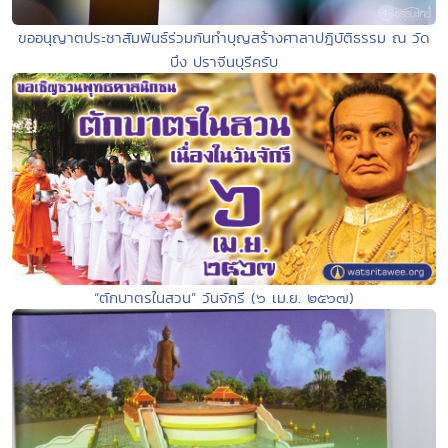
ขออนุญาตประชาสัมพันธ์ร่วมกันทำบุญสร้างศาลาปฎิบัติธรรม ณ วัด
บึง ปราจีนบุรีครับ
“ตักบาตรในสวน” วันจักรี (๖ เม.ย. ๒๕๖๗)