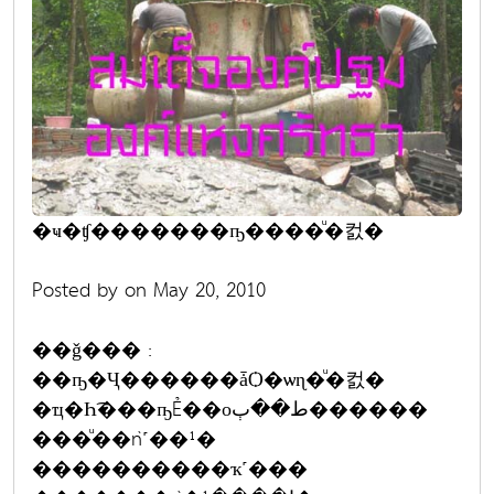
�ҹ�ʧ�������ҧ����ͧ�컰�
Posted by on May 20, 2010
��ǧ��� :
��ҧ�Ҷ������ǡѺ�ѡɳ�ͧ�컰�
�ҵ�Һ͡���ҧẺ��оط��ٻ������
���ͧ��ǹ˹��¹�
����������ҡ˹���