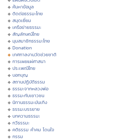
ค้นหาข้อมูล
ติดต่อธรรมะไทย
สมุดเยี่ยม
เครือข่ายธรรมะ
สัญลักษณ์ไทย
มุมสมาชิกธรรมะไทย
Donation
เทศกาลงานวัดช่วยชาติ
การเผยแผ่ศาสนา
ประเพณีไทย
บอกบุญ
สถานปฏิบัติธรรม
ธรรมะจากหลวงพ่อ
ธรรมะกับเยาวชน
นิทานธรรมะบันเทิง
ธรรมะบรรยาย
บทความธรรมะ
กวีธรรมะ
คติธรรม คำคม โดนใจ
กรรม