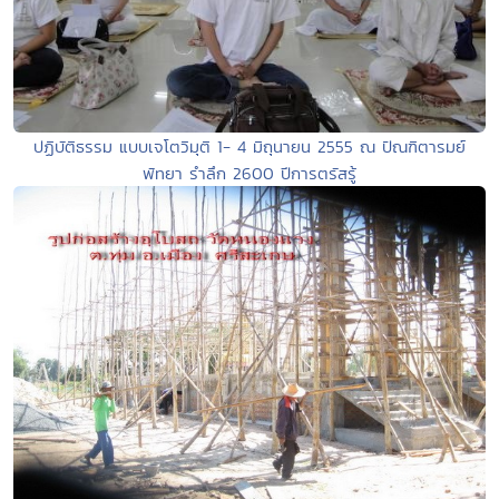
ปฏิบัติธรรม แบบเจโตวิมุติ 1- 4 มิถุนายน 2555 ณ ปัณฑิตารมย์
พัทยา รำลึก 2600 ปีการตรัสรู้