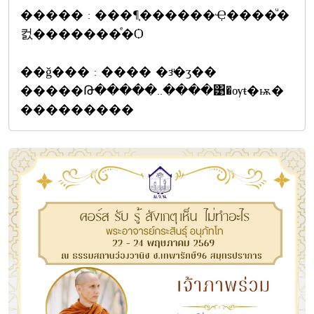
����� : ���¶֧������Ҿ����ͧ�
컰�������ͤ�Ѻ
��ǧ��� : ���� �зͧ�ӡ��
�����Թ�����..����͹�ѹŧ�ѭ�
���������