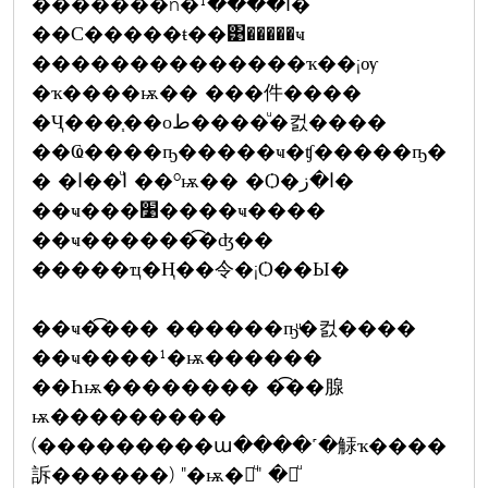
�������ǹ�ا����¹�
��С�����ŧ��͹�����ҹ
��������������ҡ��¡ѹ
�ҡ����ѭ�� ���件����
�Ҷ���֧��оط����ͧ�컰����
��Ҩ����ҧ�����ҹ�ʧ�����ҧ�
� �ا�ͧ�ا ��ºѭ�� �Ѻ�ا�ز�
��ҹ���׹����ҹ����
��ҹ������͡�ʤ��
�����ҵ�Ң��令�¡Ѻ��Ы�
��ҹ�͡��� ������ҧͧ�컰����
��ҹ����¹�ѭ������
��Һѭ�������� �͡��腺
ѭ���������
(���������ա����˹�觨ҡ����
訴������) "�ѭ�շͧ" �繷ͧ