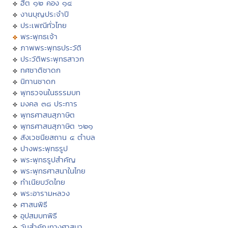
ฮีต ๑๒ คอง ๑๔
งานบุญประจำปี
ประเพณีทั่วไทย
พระพุทธเจ้า
ภาพพระพุทธประวัติ
ประวัติพระพุทธสาวก
ทศชาติชาดก
นิทานชาดก
พุทธวจนในธรรมบท
มงคล ๓๘ ประการ
พุทธศาสนสุภาษิต
พุทธศาสนสุภาษิต ๖๒๑
สังเวชนียสถาน ๔ ตำบล
ปางพระพุทธรูป
พระพุทธรูปสำคัญ
พระพุทธศาสนาในไทย
ทำเนียบวัดไทย
พระอารามหลวง
ศาสนพิธี
อุปสมบทพิธี
วันสำคัญทางศาสนา