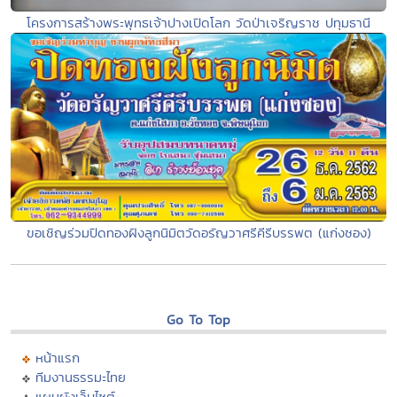
โครงการสร้างพระพุทธเจ้าปางเปิดโลก วัดป่าเจริญราช ปทุมธานี
ขอเชิญร่วมปิดทองฝังลูกนิมิตวัดอรัญวาศรีคีรีบรรพต (แก่งซอง)
Go To Top
หน้าแรก
ทีมงานธรรมะไทย
แผนผังเว็บไซต์