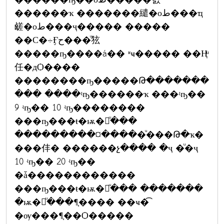
������ҡ �������繾�оط���ҵ
鹾�оط���ҷ����� �����
��С�÷Ӻح���ͧ㹡
�����ҧ����á�� ʶҹ����� ��Ңͧ
任�дѺ����
��������ҧ�����Թ�������
��� ����ʵҧ������ҡ ���ʵҧ��
9 ʵҧ�� 10 ʵҧ��������
���ҧ���ŧ�ѭ�շͧ���
���������¤�����ͧ���Թ�ҡ�
���仹� ������չ���� �ҷ �ͧ�ҷ
10 ʵҧ�� 20 ʵҧ��
�ǡ������������
���ҧ���ŧ�ѭ�շͧ��� �������
�ѭ�շͧ���¶֧���� ��ҹ�͡
�ѹ���¶֧��Ѻ�����