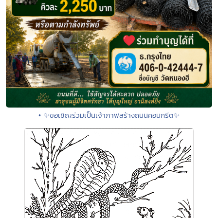
• ✨ขอเชิญร่วมเป็นเจ้าภาพสร้างถนนคอนกรีต✨