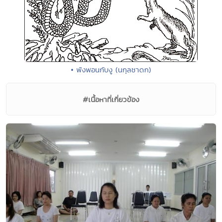
• พังพอนกับงู (นกุลชาดก)
#เนื้อหาที่เกี่ยวข้อง