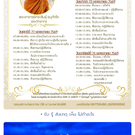
• รับ รู้ สังเกตุ เห็น ไม่ทำอะไร