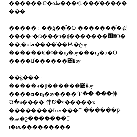
������Ҿ�оط���ҷءͧ���ͧ�����
���
����� : ��ǧ��ͤ�Ѻ �������ͧ�컰
����·ͧ�ӹ���ҹ�ʧ�������͹�Ѻ�
��;�оط����ͧ��Ѩ�غѹ
������Ҩ�ᵡ��ҧ�ѹ���ҧ�ä�Ѻ
����繷ͧ������͹�ѹ
��ǧ��� :
�����ҹ�ʧ������͹�ѹ
����ҵ�ҧ�ѹ����Դ˹�� ���仹
Ծ�ҹ���� 仹Ծ�ҹ�����ҡ
��������Һѭ���շͧ ������Ƿͧ
�ѭ�շ�������繷ͧ
ŧ�ѭ���������