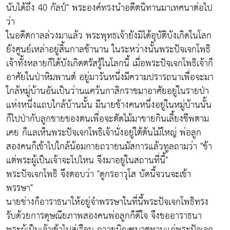
นับได้ถึง 40 กัลป์" พระองค์ทรงนำอดีตนิทานมาเทศนาต่อไป
ว่า
ในอดีตกาลล่วงมาแล้ว พระพุทธเจ้ายังมิได้อุบัติบังเกิดในโลก
ยังศูนย์เหล่าอยู่สิ้นกาลช้านาน ในระหว่างนั้นพระปัจเจกโพธิ
เจ้าทั้งหลายก็ได้บังเกิดตรัสรู้ในโลกนี้ เมื่อพระปัจเจกโพธิเจ้าก็
อาศัยในป่าหิมพานต์ อยู่มาวันหนึ่งมีความปรารถนาเพื่อจะมา
ใกล้หมู่บ้านอันเป็นว่านแคว้นกาสิกราชมาอาศัยอยู่ในรายป่า
แห่งหนึ่งแถบใกล้บ้านนั้น มีนายช้างคนหนึ่งอยู่ในหมู่บ้านนั้น
ก็ไปป่ากับลูกชายของตนเพื่อจะตัดไม้มาขายกินเลี้ยงชีพตาม
เคย ก็แลเห็นพระปัจเจกโพธิเจ้านั่งอยู่ใต้ต้นไม้ใหญ่ พ่อลูก
สองคนก็เข้าไปใกล้น้อมกายถวายนมัสการแล้วทูลถามว่า "ข้า
แต่พระผู้เป็นเจ้าจะไปไหน จึงมาอยู่ในสถานที่นี้"
พระปัจเจกโพธิ จึงตอบว่า "ดูกรอาวุโส บัดนี้จวนจะเข้า
พรรษา"
นายช่างก็อาราธนาให้อยู่จำพรรษาในที่นี้พระปัจเจกโพธิทรง
รับด้วยการดุษณียภาพสองคนพ่อลูกก็ดีใจ จึงขออาราธนา
พระผู้เป็นเจ้าเข้าไปสู่เรือน ถวายบิณฑบาตทานแก่พระปัจเจก