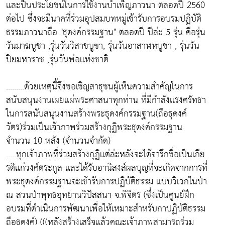
เเละป็นประโยชน์ในการใช้งานบำเพ็ญภาวนา ตลอดปี 2560
ต่อไป ซึ่งจะมีนาคที่ร่วมอุปสมบทหมู่เข้ารับการอบรมปฏิบัติ
ธรรมภาวนาถือ "ธุดงค์กรรมฐาน" ตลอดปี ปีล่ะ 5 รุ่น คือรุ่น
วันมาฆบูชา ,รุ่นวันวิสาขบูฃา, รุ่นวันอาสาฬหบูชา , รุ่นวัน
ปิยมหาราช ,รุ่นวันพ่อเเห่งชาติ
.........ด้วยเหตุนี้จึงขอเชิญสาธุชนผู้เห็นความสำคัญในการ
สนับสนุนงานเผยเเผ่พระศาสนาทุกท่าน ที่มีกำลังเเรงศรัทธา
ในการสนับสนุนงานสร้างพระธุดงค์กรรมฐาน(ถือธุดงค์
วัตร)ร่วมเป็นเจ้าภาพร่วมสร้างกุฏิพระธุดงค์กรรมฐาน
จำนวน 10 หลัง (จำนวนจำกัด)
.....ทุกเจ้าภาพที่ร่วมสร้างกุฏิเเต่ล่ะหลังจะได้จารึกชื่อเป็นเกีย
รติเเก่วงศ์ตระกูล เเละได้รับอานิสงส์ผลบุญที่จะเกิดจากการที่
พระธุดงค์กรรมฐานจะเข้ารับการปฏิบัติธรรม เเบบวิเวกในป่า
ณ สวนป่าพุทธอุทยานวิปัสสนา จ.พิจิตร (ซึ่งเป็นศูนย์ฝึก
อบรมที่ดำเนินการพัฒนาเพื่อให้เหมาะสำหรับกาปฏิบัติธรรม
ถือธุดงค์) (((หลังสร้างเสร็จเเล้วคณะเจ้าภาพสามารถร่วม