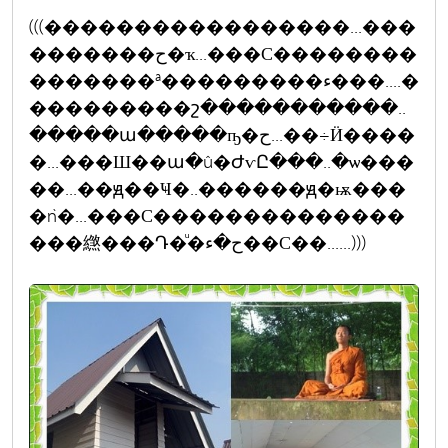
(((�����������������...���
�������ح�ҡ...���С��������
�������ª���������ء���....�
���������շ�����������..
�����ա�����ҧ�ح...��÷Ӥ����
�...���Ш��ա�û�ԺѵԸ���..�ѡ���
��...��ԭ��Ҹ�..������ԭ�ѭ���
�ǹ�...���С��������������
���繺���Դ�ͧ�ح�ء��С��......)))