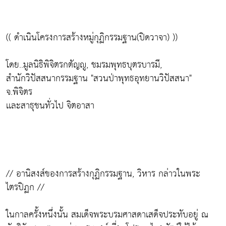
(( ดำเนินโครงการสร้างหมู่กุฏิกรรมฐาน(ปิดวาจา) ))
โดย..มูลนิธิพิจิตรกตัญญู, ชมรมพุทธบุตรบารมี,
สำนักวิปัสสนากรรมฐาน "สวนป่าพุทธอุทยานวิปัสสนา"
จ.พิจิตร
เเละสาธุชนทั่วไป จิตอาสา
// อานิสงส์ของการสร้างกุฏิกรรมฐาน, วิหาร กล่าวในพระ
ไตรปิฏก //
ในกาลครั้งหนึ่งนั้น สมเด็จพระบรมศาสดาเสด็จประทับอยู่ ณ