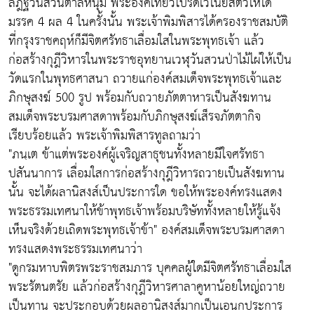
ลัฎฐิวันสวนตาลหนุ่ม พระองค์เที่ยวโปรดเวไนยสัตว์ให้ได้
มรรค 4 ผล 4 ในครั้งนั้น พระเจ้าพิมพิสารได้ครองราชสมบัติ
ที่กรุงราชคฤห์ก็มีจิตศรัทธาเลื่อมใสในพระพุทธเจ้า แล้ว
ก่อสร้างกุฎีวิหารในพระราชอุทยานเวฬุวันสวนป่าไม้ไผ่ให้เป็น
วัดแรกในพุทธศาสนา ถวายแก่องค์สมเด็จพระพุทธเจ้าและ
ภิกษุสงฆ์ 500 รูป พร้อมกับถวายภัตตาหารเป็นสังฆทาน
สมเด็จพระบรมศาสดาพร้อมกับภิกษุสงฆ์เส็รจภัตตากิจ
เรียบร้อยแล้ว พระเจ้าพิมพิสารทูลถามว่า
"ภนฺเต ข้าแต่พระองค์ผู้เจริญสาธุชนทั้งหลายมีใจศรัทธา
ปสันนาการ เลื่อมใสการก่อสร้างกุฎีวิหารถวายเป็นสังฆทาน
นั้น จะได้ผลานิสงส์เป็นประการใด ขอให้พระองค์ทรงแสดง
พระธรรมเทศนาให้ข้าพุทธเจ้าพร้อมบริษัททั้งหลายให้รู้แจ้ง
เห็นจริงด้วยเถิดพระพุทธเจ้าข้า" องค์สมเด็จพระบรมศาสดา
ทรงแสดงพระธรรมเทศนาว่า
"ดูกรมหาบพิตรพระราชสมภาร บุคคลผู้ใดมีจิตศรัทธาเลื่อมใส
พระรัตนตรัย แล้วก่อสร้างกุฎีวิหารศาลาคูหาน้อยใหญ่ถวาย
เป็นทาน จะประกอบด้วยผลอานิสงส์มากเป็นเอนกประการ