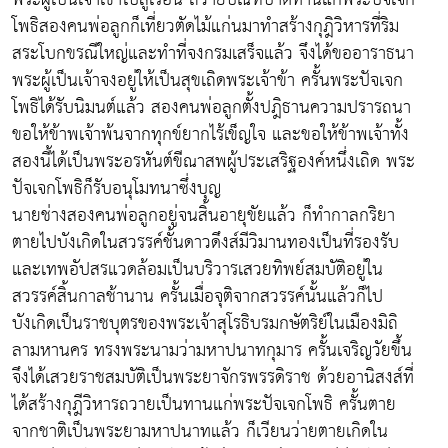
โพธิสองคนพ่อลูกก็เที่ยวตัดไม้แก่นมาทำสร้างกุฎิวิหารที่ริม
สระโบกขรณีใหญ่และทำที่จงกรมเสร็จแล้ว จึงได้ขออาราธนา
พระผู้เป็นเจ้าจงอยู่ให้เป็นสุขเถิดพระเจ้าข้า ครั้นพระปัจเจก
โพธิได้รับนิมนต์แล้ว สองคนพ่อลูกตั้งปฎิธานความปรารถนา
ขอให้ข้าพเจ้าพ้นจากทุกข์ยากไร้เข็ญใจ และขอให้ข้าพเจ้าทั้ง
สองนี้ได้เป็นพระอรหันต์ขีณาสพผู้ประเสริฐองค์หนึ่งเถิด พระ
ปัจเจกโพธิก็รับอนุโมทนาซึ่งบุญ
นายช่างสองคนพ่อลูกอยู่จนสิ้นอายุขัยแล้ว ก็ทำกาลกริยา
ตายไปบังเกิดในสวรรค์ชั้นดาวดึงส์มีวิมานทองเป็นที่รองรับ
และเทพอัปสรแวดล้อมเป็นบริวารเสวยทิพย์สมบัติอยู่ใน
สวรรค์สิ้นกาลช้านาน ครั้นเมื่อจุติจากสวรรค์นั้นแล้วก็ไป
บังเกิดเป็นราชบุตรของพระเจ้าสุโรธิบรมกษัตริย์ในเมืองมิถิ
ลามหานคร ทรงพระนามว่ามหาปนาทกุมาร ครั้นเจริญวัยขึ้น
จึงได้เสวยราชสมบัติเป็นพระยาจักรพรรดิราช ด้วยอานิสงส์ที่
ได้สร้างกุฎีวิหารถวายเป็นทานแก่พระปัจเจกโพธิ ครั้นตาย
จากชาติเป็นพระยามหาปนาทแล้ว ก็เวียนว่ายตายเกิดใน