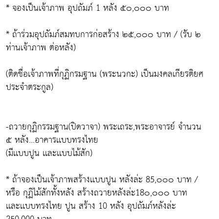
* จองเป็นเจ้าภาพ อุปถัมภ์ 1 หลัง ๕๐,๐๐๐ บาท
* ถ้าร่วมอุปถัมภ์สมทบการก่อสร้าง ๒๕,๐๐๐ บาท / (รับ ๒
ท่านเจ้าภาพ ต่อหลัง)
(ติดชื่อเจ้าภาพที่กุฏิกรมฐาน (พระนวกะ) เป็นมงคลเกียรติยศ
ประจำตระกูล)
-ถวายกุฏิกรรมฐาน(ปิดวาจา) พระเถระ,พระอาจารย์ จำนวน
๕ หลัง...อาคารเเบบทรงไทย
(มีเเบบปูน เเละเเบบไม้สัก)
* ถ้าจองเป็นเจ้าภาพสร้างเเบบปูน หลังล่ะ 85,๐๐๐ บาท /
หรือ กุฏิไม้สักทั้งหลัง สร้างถวายหลังล่ะ18๐,๐๐๐ บาท
เเละเเบบทรงไทย ปูน สร้าง 10 หลัง อุปถัมภ์หลังล่ะ