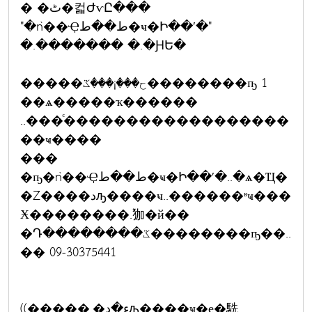
� �ٹ�컯ԺѵԸ���
"�ǹ��Ҿط��ط�ҹ�Ի��ʹ�"
�.������� �.�ԨԵ�
�����ح���¡���ػ��������ҧ 1
��ѧ�����ҡ������
..���ͨ������������������
��ҹ����
���
�ҧ�ǹ��Ҿط��ط�ҹ�Ի��ʹ�..�ѧ�Ҵ�
�Ź����دԡ����ҹ..������ʶҹ���
Ӿ��������.㹢�й��
�Դ��������ػ��������ҧ��..
�� 09-30375441
((�����.�ء�دԡ����ҹ�е�駪