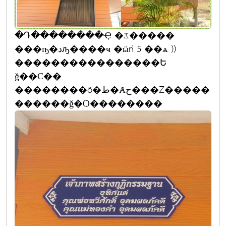
�Դ��������Ҿ �ػ�����
���ҧ�دԡ����ҹ �ӹǹ 5 ��ѧ ))
����������������Ե
ǧ��С��
��������ö�ط�Ⱥح���Ź�����
������ǧ�Ѻ��������