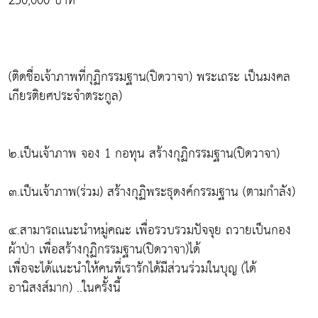
250,000 บาท
(ติดชื่อเจ้าภาพที่กุฏิกรรมฐาน(ปิดวาจา) พระเถระ เป็นมงคล
เกียรติยศประจำตระกูล)
๒.เป็นเจ้าภาพ จอง 1 กอทุน สร้างกุฏิกรรมฐาน(ปิดวาจา)
๓.เป็นเจ้าภาพ(ร่วม) สร้างกุฏิพระธุดงค์กรรมฐาน (ตามกำลัง)
๔.สามารถเเนะนำหมู่คณะ เพื่อรวบรวมปัจจุย ถวายเป็นกอง
ผ้าป่า เพื่อสร้างกุฏิกรรมฐาน(ปิดวาจา)ได้
เพื่อจะได้เเนะนำให้คนที่เรารักได้มีส่วนร่วมในบุญ (ได้
อานิสงส์มาก) ..ในครั้งนี้