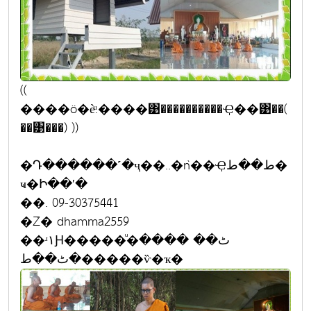
((
����ö�èͧ.����͹����������Ҿ��͹��(
��͹���) ))
�Դ������˹�ҷ��..�ǹ��Ҿط��ط�
ҹ�Ի��ʹ�
��. 09-30375441
�Ź� dhamma2559
��ʴ١Ԩ�����ͧ�ٹ�� ����
�ٹ��ط�����ѷ�ҡ�