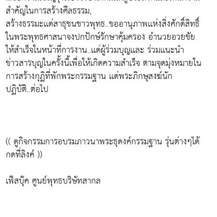
สำคัญในการสร้างศีลธรรม,
สร้างธรรมะเเด่สาธุชนชาวพุทธ..ขออานุภาพเเห่งสิ่งศักดิ์สิทธิ์
ในพระพุทธศาสนาจงปกปักษ์รักษาคุ้มครอง อำนวยอวยชัย
ให้สำเร็จในหน้าที่การงาน..เเด่ผู้ร่วมบุญเเละ ร่วมเเนะนำ
ข่าวสารบุญในครั้งนี้เพื่อให้เกิดความสำเร็จ ตามจุดมุ่งหมายใน
การสร้างกุฏิที่พักพระกรรมฐาน เเด่พระภิกษุสงฆ์นัก
ปฏิบัติ..ต่อไป
(( ดูกิจกรรมการอบรมภาวนาพระธุดงค์กรรมฐาน รุ่นต่างๆได้
กดที่ลิงค์ ))
เฟ็สบุ๊ค ศูนย์พุทธบริษัทสากล