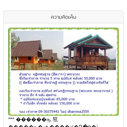
ความคิดเห็น
*** ������ҧ..㹡