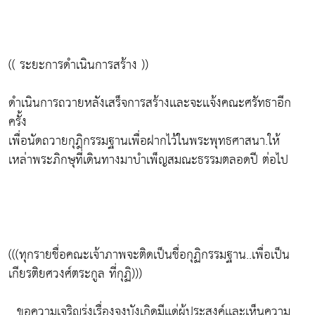
(( ระยะการดำเนินการสร้าง ))
ดำเนินการถวายหลังเสร็จการสร้างเเละจะเเจ้งคณะศรัทธาอีก
ครั้ง
เพื่อนัดถวายกุฎิกรรมฐานเพื่อฝากไว้ในพระพุทธศาสนา.ให้
เหล่าพระภิกษุที่เดินทางมาบำเพ็ญสมณะธรรมตลอดปี ต่อไป
(((ทุกรายชื่อคณะเจ้าภาพจะติดเป็นชื่อกุฏิกรรมฐาน..เพื่อเป็น
เกียรติยศวงศ์ตระกูล ที่กุฏิ)))
...ขอความเจริญรุ่งเรื่องจงบังเกิดมีเเด่ผู้ประสงค์เเละเห็นความ