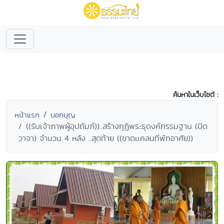
ค้นหาในเว็บไซต์ :
หน้าแรก
บอกบุญ
((รับเจ้าภาพผู้อุปถัมภ์))..สร้างกุฏิพระธุดงค์กรรมฐาน (ปิด
วาจา) จำนวน 4 หลัง ..สุดท้าย ((ขาดเเคลนที่พักอาศัย))