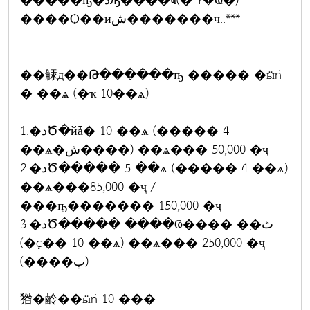
�����ҧ�دԡ����ҹ(�Դ�Ҩ�)
����Ѻ��иش�������ҹ..***
��觨д��Թ������ҧ ����� �ӹǹ
� ��ѧ (�ҡ 10��ѧ)
1.�دԾ�йǡ� 10 ��ѧ (����� 4
��ѧ�ش����) ��ѧ��� 50,000 �ҷ
2.�دԾ����� 5 ��ѧ (����� 4 ��ѧ)
��ѧ���85,000 �ҷ /
���ҧ������� 150,000 �ҷ
3.�دԾ����� ����Ҩ���� �຺�ٹ
(�ç�� 10 ��ѧ) ��ѧ��� 250,000 �ҷ
(����ٻ)
㹾�鹷��ӹǹ 10 ���