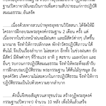
ฐาน(ปิดวาจา)อันจะเป็นการเพื่มความสัปปายะเเก่การปฏิบัติ
สมณะธรรม..อันสงัด
.........เนื่องด้วยทางสวนป่าพุทธอุทยานวิปัสสนา..ได้จัดให้มี
โครงการฝึกอบรมพระธุดงค์กรรมฐาน 2 เดือน ครั้ง เเต่
เนื่องจากในช่วงหน้าฝนจะมีฝนตก เเละมีสัตว์ต่างๆ เกิดขึ้น
มากมาย จึงทำให้การปลักกลด พักจำวัตรปฏิบัติภาวนาใต้
ต้นไม้..จึงเป็นเรื่องลำบาก ไม่สะดวก อีกทั้ง ในช่วงฝนตก ยัง
มีสัตว์ มีพิษต่างๆ ที่ร้ายเเรง อาทิ งู ตะขาบ เเมลงป๋อง เเละ
อื่นๆ รบกวนการปฏิบัติสมณะธรรม จึงทำให้พระที่จะเข้ารับ
การฝึกอบรมปฏิบัติธรรม พระกรรมฐาน ใต้ต้นไม้รุกขมูล ถือ
ธุดงค์วัตร เกิดความไม่สะดวกในการปฏิบัติธรรม จึงทำให้การ
ปฏิบัติธรรมเป็นไปด้วยความยากลำบาก
..........ดังนั้นจึงขอเชิญชวนสาธุชนร่วม สร้างกุฏิพระธุดงค์
กรรมฐาน(ปิดวาจา) จำนวน 10 หลัง เพื่อให้เเล้วเสร็จ