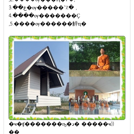
3.��ع�ѹ�����˺٪� ,
4.����ѹ�������Ҫ
,5.����ѹ������觪ҵ�
�ҹ�ʧ�������ҧ�د� �����ҹ))
��