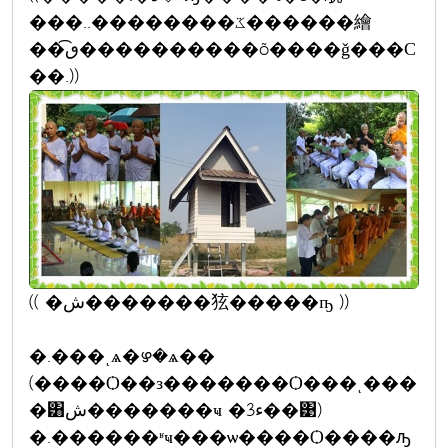
���..��������ػ������繪
��͡ٯ����������õ����ǧ���С
��.))
(( �ش�������㹡�����ҧ ))
�.���ͺѧ�ഴ�ѧ��
(����Ѻ��з�������Ѻ���ͺ���
�͸ش�������ҹ �ء3��͹)
�.������ʶҹ���ѡ����Ѻ����ԡ