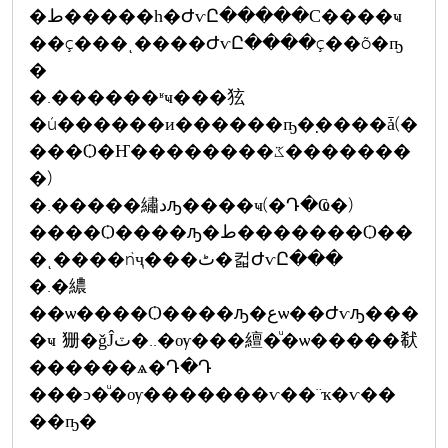
�ط�����һ�ԺѵԸ�����С����ҹ
��ç���ͺ����ԺѵԸ����ç��õ�ҧ
�
�.������ʶҹ���㹡
�ú������и������ҧ�຺����ǡ(�
���Ѻ�Ҥ��������ػ�������
�)
�.�����繡دԡ����ҹ(�Դ�Ҩ�)
����Ѻ����ԡ�ط�������Ѻ��
�ͺ����ǹҷ���ٹ�컯ԺѵԸ���
�.�繷
��ѡ����Ѻ����ԡ�عѡ��Ժѵԡ���
�ҹ 㹪�ǧĴٽ�..�ѹ���繵�ͧ�ѡ�����㹷
������ѧ�Դ�Դ
���ͻ�ͧ�ѹ�������ѵ��¨ҡ�ѵ��
��ҧ�