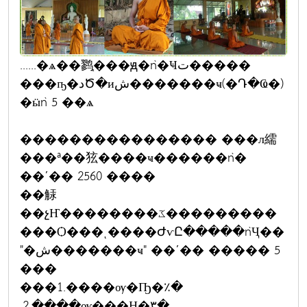
......�ѧ��鹨֧���ԭ�ǹ�Ҹت�����
���ҧ�دԾ�иش�������ҹ(�Դ�Ҩ�)
�ӹǹ 5 ��ѧ
���������������� ���л繻
���ª��㹡����ҹ������ǹ�
��ʹ�� 2560 ����
��觨
��չҤ��������ػ���������
���Ѻ���ͺ����ԺѵԸ�����ǹҶ��
"�ش�������ҹ" ��ʹ�� ����� 5
���
���1.����ѹ�Ҧ�٪�
,2.����ѹ���Ң�٣�,