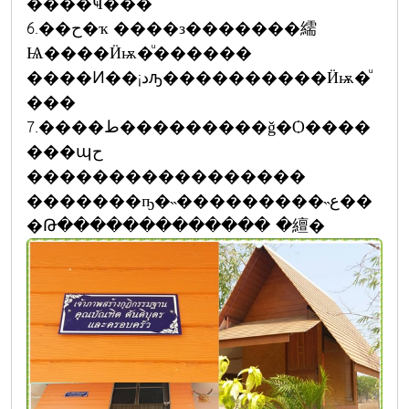
���֡�Ҹ���
6.��ح�ҡ ����з�������繻
Ѩ����Ӥѭ�ͧ������
����Ͷ��¡دԡ����������Ӥѭ�ͧ
���
7.����ط���������ǧ�Ѻ����
���պح
�����������������
�������ҧ�˵���������˵ع��
�Թ������������� �繵�