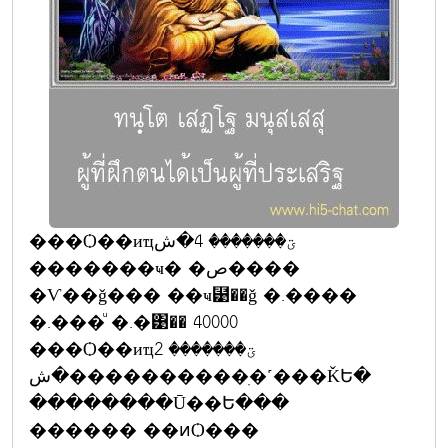
���Ѻ��иҵؾ������� 4�ش
�������ҹ� �ص����
�Ѵ��ǧ��� ��ҹ⹹��ǧ �.����
�.���ͧ �.�͹�� 40000
���Ѻ��иҵؾ������� 2
�ش����������ִ�˹���ǨԵ�
��������Ū��Ե���
������ ��ͷѺ���