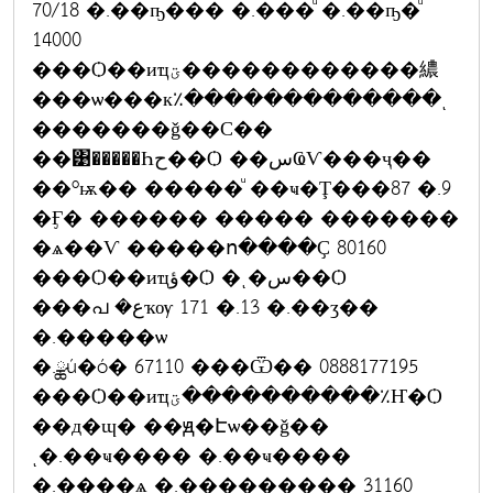
70/18 �.��ҧ��� �.���ͧ �.��ҧ�ͧ
14000
���Ѻ��иҵؾ������������繷
���ѡ���к٪�������������ͺ
�������ǧ��С��
��͹�����Һح��Ѻ ��سҨѴ���ҷ��
��ºѭ�� �����ͧ ��ҹ�Ţ���87 �.9
�Ӻ� ������ ����� �������
�ѧ��Ѵ �����ո����Ҫ 80160
���Ѻ��иҵؤ�Ѻ �ͺ�س��Ѻ
���പ �عҡѹ 171 �.13 �.��ӡ��
�.�����ѡ
�.ྪú�ó� 67110 ���Ѿ�� 0888177195
���Ѻ��иҵؾ����������٪Ҥ�Ѻ
��д�ɰ� ��ԭ�Էѡ��ǧ��
ͺ�.��ҹ���� �.��ҹ����
�.����ѧ �.��������� 31160