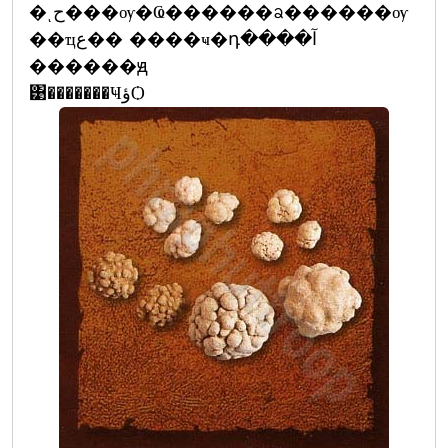
�ͺح���ѹ�Ҩ������ᨡ������ѹ
��ҵع�� ����ҹ�դ����آ
������ԭ
͹�������ҸؤѺ