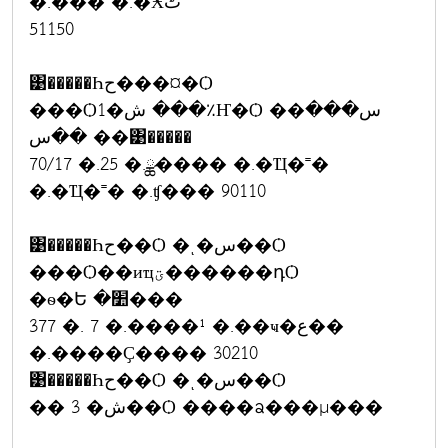
�.���ͧ �.�Ӿٹ
51150
͹�����Һح���¤�Ѻ
���Ѻ1�ش ���٪Ҥ�Ѻ ��س���
��س ��͹�����
70/17 �.25 �.ྪ���� �.�Ҵ�˭�
�.�Ҵ�˭� �.ʧ��� 90110
͹�����Һح��Ѻ �ͺ�س��Ѻ
���Ѻ��иҵؾ������դѺ
�ѳ�Ե �׺���
377 �. 7 �.����¹ �.��ҹ�ع��
�.����Ҫ���� 30210
͹�����Һح��Ѻ �ͺ�س��Ѻ
�� 3 �ش��Ѻ ����ᨡ���µ���