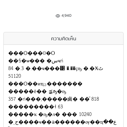
4,940
ความคิดเห็น
���Ѻ���¤�Ѻ
��§�ѡ��� �سҹǹ
84 �.3 �.��ҹ���͹ �.��ҫҧ �.�Ӿٹ
51120
���Ѻ��иҵؾ�������
�����ê�� ⪵ԡ�ҧ
357 �ǹ���;�����鹵� ��ͧ 818
���������˧ 63
�����ҡ �ҧ�л� ��� 10240
�ͺح����ҹ��ᨡ������ѹ��ҵع��