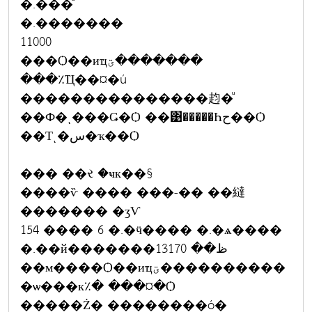
�.���ͧ
�.�������
11000
���Ѻ��иҵؾ�������
���٪Ҵ��¤�ú
���������������赹�ͧ
��Ф�ͺ���Ǥ�Ѻ ��͹�����Һح��Ѻ
��Тͺ�س�ҡ��Ѻ
��� ��ર �ҹк��§
����ѷ ���� ���-�� ��繨
������� �ӡѴ
154 ���� 6 �.�ӵ���� �.�ѧ����
�.��й�������ظ�� 13170
��м����Ѻ��иҵؾ����������
�ѡ���к٪� ���¤�Ѻ
�����Ż� ��������ó�