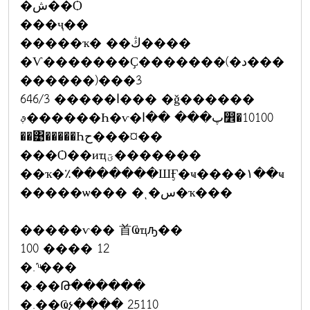
�ش��Ѻ
���ҷ��
�����ҡ� ��ڭ����
�Ѵ�������Ҫ�������(�د���
������)���3
646/3 �����ا��� �ǧ������
ࢵ������Һ�ѵ�پ��� ��ا෾�10100
��͹�����Һح���¤��
���Ѻ��иҵؾ�������
��ҡ�٪�������ШӺ�ҹ����١��ҹ
�����ѡ��� �ͺ�س�ҡ���
�����ѵ�� ⾸Ҩҵԡ��
100 ���� 12
�.˹ͧ���
�.��Թ������
�.��Ҩչ���� 25110