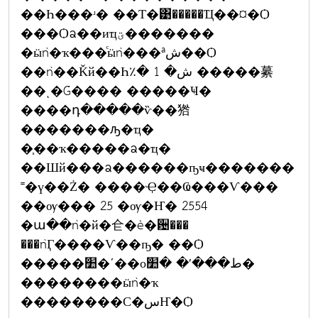
��Һ���ʴ� ��Т�͹�����Ҵ��¤�Ѻ
���Ѻᨡ��иҵؾ�������
�ӹǹ�ҡ���ͨӹǹ���ªش��Ѻ
��ǹ��Ǩй��Һ٪� 1 �ش �����繤
��ͺ�Ǵ���� �����Ҹ�
����դ�����ѷ��㹾
�������ԡ�ҵ�
�֧��ҡ�����ᨡ�ҵ�
��Шй���ᨡ������ҧҹ�������
˭�ү��Ż� ����Ҿ��Ҩ���Ѵ���
��ѹ��� 25 �ѹ�Ҥ� 2554
�ա��ǹ�й�仺�è�਴���
���ǹӶ����Ѵ��ҧ� ��Ѻ
�����׺�ʹ��оط���ʹ� �׺�
��������ӹǹ�ҡ
��������С�سҤ�Ѻ