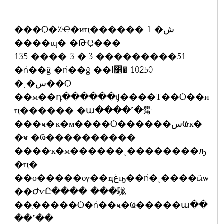
���Ѻ�٪Ҿ�иҵ������ 1 �ش
����ɰ� �ԹҾ���
135 ���� 3 �.3 ���������51
�ǹ��ǧ �ǹ��ǧ ��ا෾� 10250
�ͺ�س��Ѻ
��м��դ������ʧ����Т��Ѻ��и
ҵ������ �ա����˹�觷
���ҹ�ҡ�м����Ѻ������سҨҡ�
�ҹ �Ҩ����������
����ҡ�м������ͺ��������ԡ
�ҵ�
��о�����ѹ��ҵغҧ��ǹ�ͺ����ӹѡ
��ԺѵԸ���� ���駹
��֧�����Ѻ�ǹ��ҹ�Ҩ�����ա��
��˹��