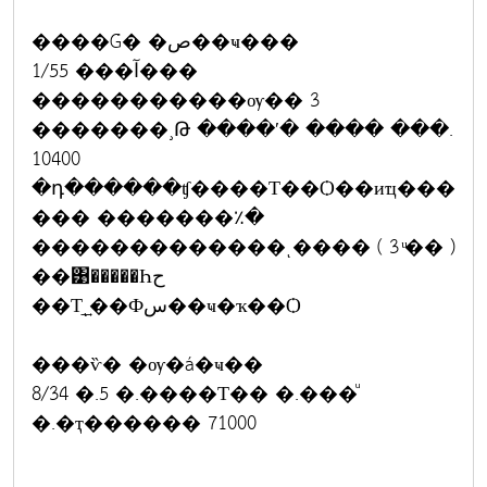
����Ǵ� �ص��ҹ���
1/55 ���آ���
�����������ѹ�� 3
�������¸Թ ����ʹ� ���� ���.
10400
�դ������ʧ����Т��Ѻ��иҵ���
��� �������٪�
�������������ͺ���� ( 3 ͧ�� )
��͹�����Һح
��Т͢ͺ��Фس��ҹ�ҡ��Ѻ
���ѷ� �ѹ�á�ҹ��
8/34 �.5 �.����Т�� �.���ͧ
�.�ҭ������ 71000