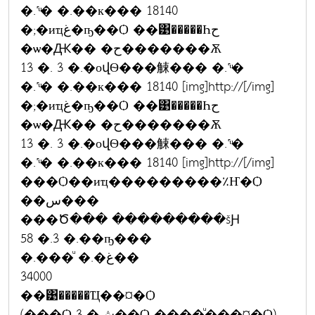
�.˹ͧ� �.��к��� 18140
�;�иҵغ�ҧ��Ѻ ��͹�����Һح
�ѡ�Ԫ�� �ح�������Ѫ
13 �. 3 �.�оվѲ���觫��� �.˹ͧ�
�.˹ͧ� �.��к��� 18140 [img]http://[/img]
�;�иҵغ�ҧ��Ѻ ��͹�����Һح
�ѡ�Ԫ�� �ح�������Ѫ
13 �. 3 �.�оվѲ���觫��� �.˹ͧ�
�.˹ͧ� �.��к��� 18140 [img]http://[/img]
���Ѻ��иҵ���������٪Ҥ�Ѻ
��س���
���Ծ��� ���������šԨ
58 �.3 �.��ҧ���
�.���ͧ �.�غ��
34000
��͹�����Ҵ��¤�Ѻ
(���Ѻ 3 �ش��Ѻ ����ͧ���¤�Ѻ)