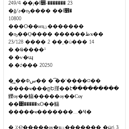
249/4 ��¡�ا෾-������� 23
�ǧ/ࢵ�ҧ���� ��ا෾�
10800
���Ѻ��иҵؾ�������
�ҧ��Ǫ���� ������ظҡ��
23/128 ���� 2 ��¸�ù��� 14
�.�Ҩ����¹
�.�ѵ�պ
�.�ź��� 20250
�͢ͺ��Фس�� � �͡�ʹ����¤��
����ҹ���ըԵ㨷��է���������
觻ѹ��觴�����ѹ��Сѹ
��͹�����ҡѺ��觴
�����ҹ�������....�Ҹ�
�ͺ٪Ҿ�����ѹ�ҵؾ������� �ӹǹ 3