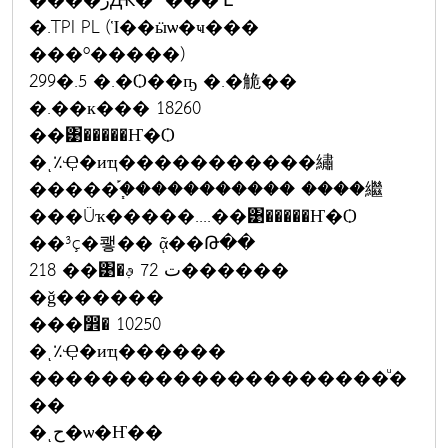
����زԪ� ���ʹԷ
�.TPI PL (Ἱ��ӹѡ�ҹ���
���º�����)
299�.5 �.�Ѻ��ҧ �.�觤��
�.��к��� 18260
��͹�����Ҥ�Ѻ
�ͺ٪Ҿ�иҵ�����������繡
�����֡�֧���������� ����繼
���Ũҡ�����....��͹�����Ҥ�Ѻ
��³ç�쾧�� ᾷ��Թ��
218 ��͹�ت 72 ࢵ������
�ǧ������
���෾� 10250
�ͺ٪Ҿ�иҵ������
��������������������ͧ�
��
�ͺح�ѡ�Ҥ��