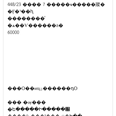
448/23 ���� 7 �����ҹ�����蹤�
�Ӻ�˹ͧ��ԧ
��������ͧ
�ѧ��Ѵ������ä�
60000
���Ѻ��иҵؾ������դѺ
��� �ѹ���
�Ե�����Ի�����԰