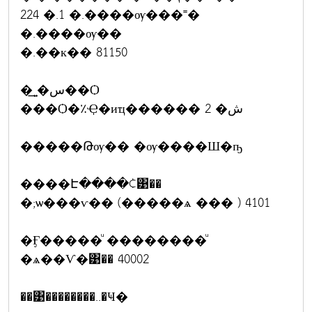
224 �.1 �.����ѹ���˭�
�.����ѹ��
�.��к�� 81150
�͢ͺ�س��Ѻ
���Ѻ�٪Ҿ�иҵ������ 2 �ش
�����Թѹ�� �ѹ����Ш�ҧ
����Է����¢͹��
�;ѡ���ѵ�� (�����ѧ ��� ) 4101
�Ӻ�����ͧ ��������ͧ
�ѧ��Ѵ�͹�� 40002
��͹��������..�Ҹ�