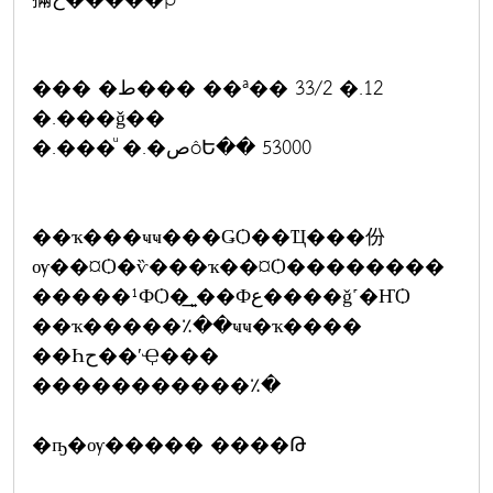
��� �ط��� ��ª�� 33/2 �.12
�.���ǧ��
�.���ͧ �.�صôԵ�� 53000
��ҡ���ҹҹ���ǤѺ��Ҵ���份
ѹ��¤Ѻ�ѷ���ҡ��¤Ѻ��������
�����¹ФѺ�͢ͺ��Фع����ǧ˹�ҤѺ
��ҡ�����٪��ҹҹ�ҡ����
��Һح��ʹҾ���
�����������٪�
�ҧ�ѹ����� ����Թ