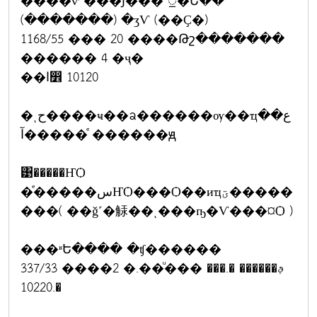
����ѷ ���Ϳ��� ᤻�Ե��
(�������) �ӡѴ (��Ҫ�)
1168/55 ��� 20 ����Թշ�������
������ 4 �ҷ�
��ا෾ 10120
�ͺح����ҹ��ᨡ������ѹ��ҵع��
�ͤ����آ ������ԭ
͹�����ҤѺ
�ͤ�����سҤѺ���Ѻ��иҵؾ�����
���( ��ǧ˹�觨��ͺ���ҧ�Ѵ���¤Ѻ )
���ʶԵ���� �ʧ������
337/33 ����2 �.��ͧ��� ࢵ������ �.���
�.10220