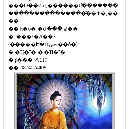
���Ѻ��øҵؾ������մ�������
���������������ͧ��Ф�ͺ��
��
��°һ�ó� �Ժ���쾧��
�ç���¹�Ⱥ��3
(�����Է�Ҥسҹ��ó�)
�.�Ҵ�˭� �.�Ҵ�˭�
�.ʧ��� 90110
�� 0874074405