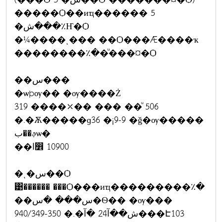
�����Ѻ��иҵ������ 5
�ش���٪Ҥ�Ѻ
�¼����ͺ��� ��Ѻ���Ǽ����ҡ
��������٪��ͧ���¤�Ѻ
��س���
�ѡþѹ�� �ѹ����Ż
319 ����⤫�� ��� ��ͧ 506
�.�Ѫ�����ɡ36 �¡9-9 �ǧ�ѹ�����
ࢵ��بѡ�
��ا෾ 10900
�ͺ�س��Ѻ
͹������ ���Ѻ���иҵ���������٪�
��س��� �س�Ѳ�� �ѹ���
940/349-350 �.�ش��آ24 �آ���Է103