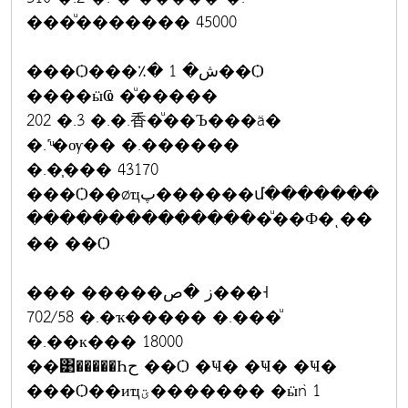
���ͧ������� 45000
���Ѻ���٪� 1 �ش��Ѻ
����ӹҨ �ͧ�����
202 �.3 �.�.⾹�ͧ��Ъ���ä�
�.˹ͧ�ѹ�� �.������
�.�֧��� 43170
���Ѻ��øҵپ������մ�������
���������������ͧ��Ф�ͺ��
�� ��Ѻ
��� �����ز �ص���˧
702/58 �.�ҡ����� �.���ͧ
�.��к��� 18000
��͹�����Һح ��Ѻ �Ҹ� �Ҹ� �Ҹ�
���Ѻ��иҵؾ������� �ӹǹ 1