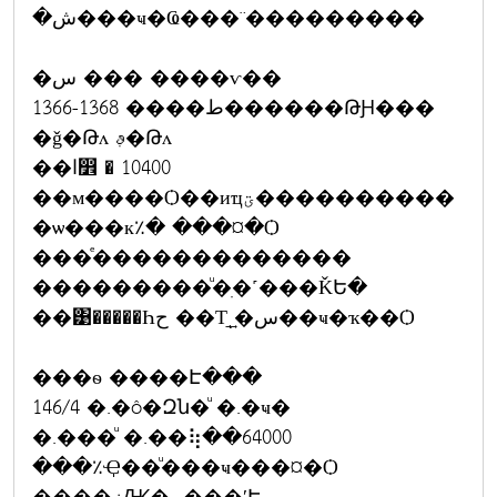
�ش���ҹ�Ҩ���¨���������
�س ��� ����ѵ��
1366-1368 ����ط������ԹԨ���
�ǧ�Թᴧ ࢵ�Թᴧ
��ا෾ � 10400
��м����Ѻ��иҵؾ����������
�ѡ���к٪� ���¤�Ѻ
���ͤ�������������
���������ͧ�ִ�˹���ǨԵ�
��͹�����Һح ��Т͢ͺ�س��ҹ�ҡ��Ѻ
���ѳ ����Է���
146/4 �.�ô�Զն�ͧ �.�ҹ�
�.���ͧ �.��⢷��64000
���٪Ҿ��ͧ���ҹ���¤�Ѻ