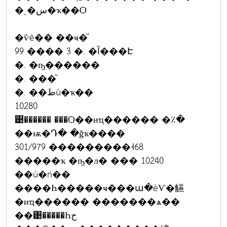
�ͺ�س�ҡ��Ѻ
�ѷê�� ��ҹ�ͧ
99 ���� 3 �. �آ���Է
�. �ҧ������
�. ���ͧ
�. ��طû�ҡ��
10280
͹������ ���Ѻ��иҵ������ �٪�
��ѭ�Դ� �ǧҡ����
301/979 ���������˧68
�����ҡ �ҧ�л� ��� 10240
��ú�ǹ��
����Һ�����ҹ���ա�èѴ�觾
�иҵ������ �������ѧ��
��͹�����Һح