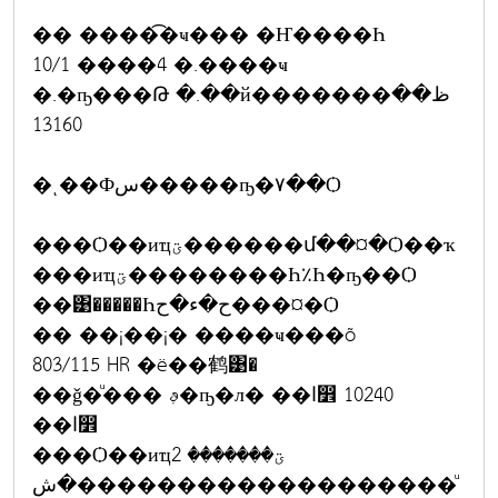
�� ����͡�ҹ��� �Ҥ����Һ
10/1 ����4 �.����ҹ
�.�ҧ���Թ �.��й�������ظ��
13160
�ͺ��Фس�����ҧ�٧��Ѻ
���Ѻ��иҵؾ������մ��¤�Ѻ��ҡ
���иҵؾ��������Һ٪Һ�ҧ��Ѻ
��͹�����Һح�ء�ح���¤�Ѻ
�� ��¡��¡� ����ҹ���õ
803/115 HR �ë��鹤͹�
��ǧ�ͧ��� ࢵ�ҧ�л� ��ا෾ 10240
��ا෾
���Ѻ��иҵؾ������� 2
�ش�������������������ͧ