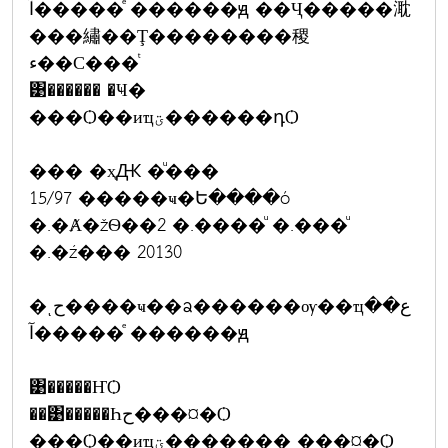
�ͤ����آ ������ԭ ��Ҷ�����㴷
���繡��Ţ��������稷
ء��С���ͭ
͹������ �Ҹ�
���Ѻ��иҵؾ������դѺ
��� �ҳԪ �ͧ���
15/97 �����ҹ�Ե����ó
�.�Ⱥ�žѲ��2 �.����ͧ �.���ͧ
�.�ź��� 20130
�ͺح����ҹ��ᨡ������ѹ��ҵع��
�ͤ����آ ������ԭ
͹�����ҤѺ
��͹�����Һح���¤�Ѻ
���Ѻ��иҵؾ������� ���¤�Ѻ