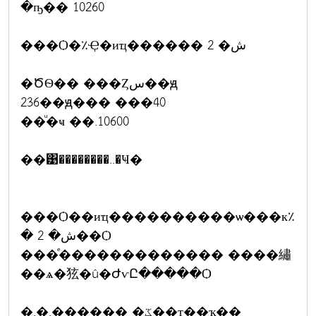
�ҧ�� 10260
���Ѻ�٪Ҿ�иҵ������ 2 �ش
�ԾѲ�� ���Ȥس��ԭ
236��ԭ��� ���40
��ͧ�ҹ ��.10600
��͹��������..�Ҹ�
���Ѻ��иҵ����������ѡ���к٪
� 2 �ش��Ѻ
���ͤ������������� ����繡
��ѧ�㹡�û�ԺѵԸ�����Ѻ
�.�.������ �ػ��ҭ��ҡ��