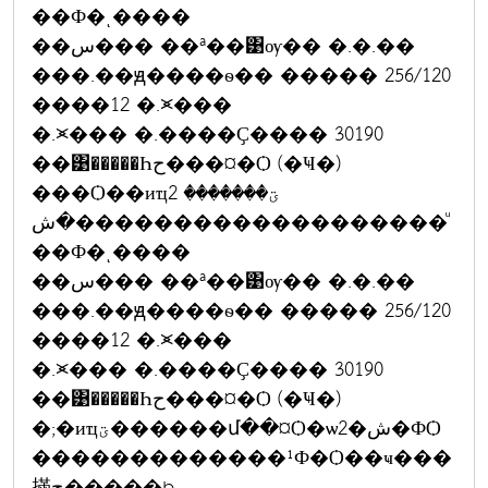
��Ф�ͺ����
��س��� ��ª��͹ѹ�� �.�.��
���.��ԭ����ѳ�� ����� 256/120
����12 �.⪤���
�.⪤��� �.����Ҫ���� 30190
��͹�����Һح���¤�Ѻ (�Ҹ�)
���Ѻ��иҵؾ������� 2
�ش�������������������ͧ
��Ф�ͺ����
��س��� ��ª��͹ѹ�� �.�.��
���.��ԭ����ѳ�� ����� 256/120
����12 �.⪤���
�.⪤��� �.����Ҫ���� 30190
��͹�����Һح���¤�Ѻ (�Ҹ�)
�;�иҵؾ������մ��¤Ѻ�ѡ2�ش�ФѺ
�������������¹Ф�Ѻ��ҹ���
㨺ح�����þ