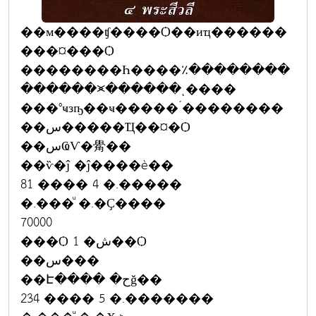
��м����ʧ����Ѻ��иҵ������
���¤���Ѻ
��������Һ����٪��������
������⪤������ͺ����
���°ҹзҧ��ҹ�����´��������
��س�����Ҵ��¤�Ѻ
��سҨѴ�觷��
��ѷ�ĵ �ĵ����è��
81 ���� 4 �.�����
�.���ͧ �.�Ҫ����
70000
���Ѻ 1 �ش��Ѻ
��س���
��Է���� �حǧ��
234 ���� 5 �.�������