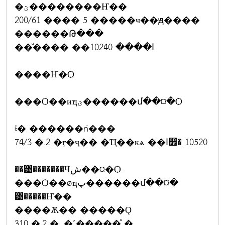
�ؾ��������Ҥ��
200/61 ���� 5 �����ҹ��ԭ����
������Թ���
��ͧ���� ��ا���� 10240
����Ҥ�Ѻ
���Ѻ��иҵؾ������մ��¤�Ѻ
༴� ������ǹ���
74/3 �.2 �ӻ�ҷ�� �Ҵ��кѧ ��ا෾� 10520
��͹�������Ҹش��¤�Ѻ.
���Ѻ��øҵپ������մ��¤�
͹�����Ҥ��
����Ѫ�� �����Ǫ
310 �.2 �. �˹�����ͧ �.