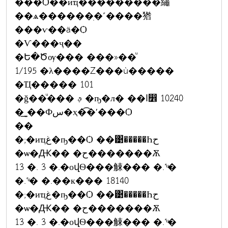
���Ѻ��иҵ���������繡
��ѧ������ִ�˹����㹾
���ѵ��ä�Ѻ
�Ѵ���ҷ��
�Ե�Ծѹ��� ���»��ͧ
1/195 �λ����Ź���ù�����
�Ҵ����� 101
�ǧ��ͧ��� ࢵ �ҧ�л� ��ا෾ 10240
�͢ͺ��Фس�ҳ�͡�ʹ���Ѻ
��
�;�иҵغ�ҧ��Ѻ ��͹�����Һح
�ѡ�Ԫ�� �ح�������Ѫ
13 �. 3 �.�оվѲ���觫��� �.˹ͧ�
�.˹ͧ� �.��к��� 18140
�;�иҵغ�ҧ��Ѻ ��͹�����Һح
�ѡ�Ԫ�� �ح�������Ѫ
13 �. 3 �.�оվѲ���觫��� �.˹ͧ�