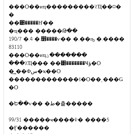
���Ѻ��иҵ���������٪Ҵ��¤�
�
��͹�����Ҥ��
�ҵ��� �����Թ��
190/7 �.4 �.෾����ѵ�� �.��ҧ �.����
83110
���Ѻ��иҵؾ�������
���٪Ҵ��� ��͹�������Ҹؤ�Ѻ
�͢ͺ��Фس�ҡ��Ѻ
�������������š�Ѻ��ͺ���Ǥ
�Ѻ
�Ե��ѵ�� �ط�츹�����
99/31 �����ҹ����ѷ� ����5
�Ӻ������