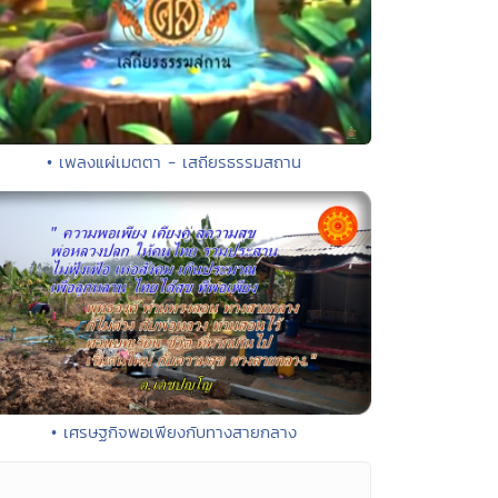
• เพลงแผ่เมตตา - เสถียรธรรมสถาน
• เศรษฐกิจพอเพียงกับทางสายกลาง