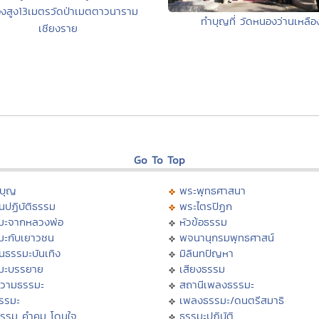
องสูง13เมตรวัดป่าเมตตาวนาราม
ทำบุญที่ วัดหนองว่านเหลือ
เชียงราย
Go To Top
บุญ
พระพุทธศาสนา
นปฏิบัติธรรม
พระไตรปิฏก
มะจากหลวงพ่อ
หัวข้อธรรม
มะกับเยาวชน
พจนานุกรมพุทธศาสน์
นธรรมะบันเทิง
มิลินทปัญหา
มะบรรยาย
เสียงธรรม
วามธรรมะ
สถานีเพลงธรรมะ
ธรรมะ
เพลงธรรมะ/ดนตรีสมาธิ
ธรรม คำคม โดนใจ
ธรรมะปฏิบัติ