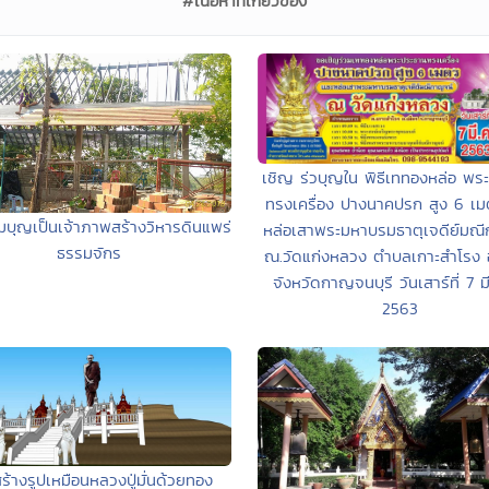
#เนื้อหาที่เกี่ยวข้อง
เชิญ ร่วบุญใน พิธีเททองหล่อ พร
ทรงเครื่อง ปางนาคปรก สูง 6 เม
มบุญเป็นเจ้าภาพสร้างวิหารดินแพร่
หล่อเสาพระมหาบรมธาตุเจดีย์มณ
ธรรมจักร
ณ.วัดแก่งหลวง ตำบลเกาะสำโรง 
จังหวัดกาญจนบุรี วันเสาร์ที่ 7 
2563
ร้างรูปเหมือนหลวงปู่มั่นด้วยทอง