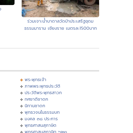
ง
ร่วมเจาะน้ำบาดาลวัดป่าประเสริฐอุดม
ธรรมมาราม เชียงราย เมตรละ1500บาท
พระพุทธเจ้า
ภาพพระพุทธประวัติ
ประวัติพระพุทธสาวก
ทศชาติชาดก
นิทานชาดก
พุทธวจนในธรรมบท
มงคล ๓๘ ประการ
พุทธศาสนสุภาษิต
พุทธศาสนสุภาษิต ๖๒๑