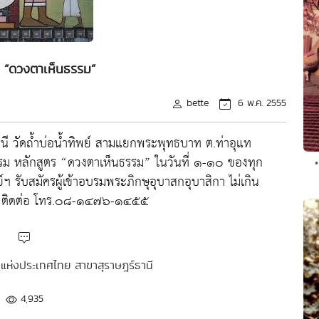
ร “ดวงตาเห็นธรรม”
bette
6 พ.ค. 2555
นี วัดถ้ำบ่อน้ำทิพย์ สามแยกพระพุทธบาท ต.ท่าอุแท
รรม หลักสูตร “ดวงตาเห็นธรรม” ในวันที่ ๑-๑๐ ของทุก
 รับสมัครผู้เข้าอบรมพระภิกษุอุบาสกอุบาสิกา ไม่เกิน
ใดๆ ติดต่อ โทร.๐๘-๑๔๗๖-๑๔๕๕
รรมแห่งประเทศไทย สาขาสุราษฎร์ธานี
4,935