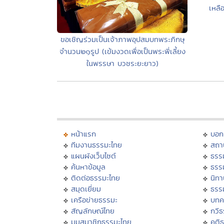
เหลื
ขอเชิญร่วมเป็นเจ้าภาพอุปสมบทพระภิกษุ
จำนวน๒๑รูป (เข้มงวดเพื่อเป็นพระพี่เลี้ยง
ในพรรษา บวชระยะยาว)
หน้าแรก
บอก
ทีมงานธรรมะไทย
สถา
แผนผังเว็บไซต์
ธรร
ค้นหาข้อมูล
ธรร
ติดต่อธรรมะไทย
นิทา
สมุดเยี่ยม
ธรร
เครือข่ายธรรมะ
บทค
สัญลักษณ์ไทย
กวี
มุมสมาชิกธรรมะไทย
คติ