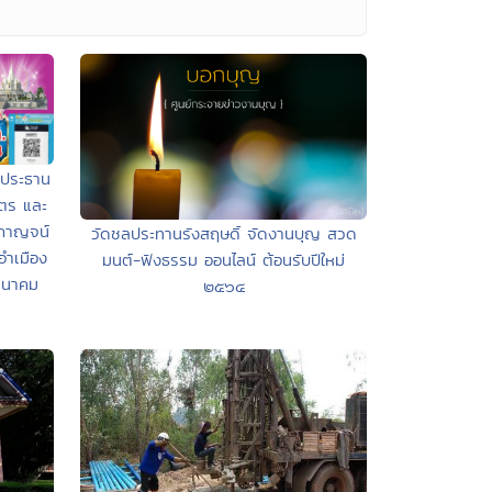
ะประธาน
ตร และ
ีกาญจน์
วัดชลประทานรังสฤษดิ์ จัดงานบุญ สวด
อำเมือง
มนต์-ฟังธรรม ออนไลน์ ต้อนรับปีใหม่
มีนาคม
๒๕๖๔