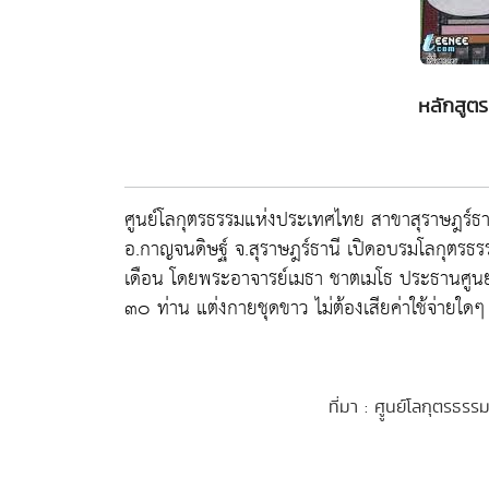
หลักสูต
ศูนย์โลกุตรธรรมแห่งประเทศไทย สาขาสุราษฎร์ธา
อ.กาญจนดิษฐ์ จ.สุราษฎร์ธานี เปิดอบรมโลกุตรธ
เดือน โดยพระอาจารย์เมธา ชาตเมโธ ประธานศูนย์ฯ
๓๐ ท่าน แต่งกายชุดขาว ไม่ต้องเสียค่าใช้จ่าย
ที่มา : ศููนย์โลกุตรธ