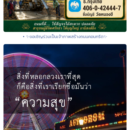
• ✨ขอเชิญร่วมเป็นเจ้าภาพสร้างถนนคอนกรีต✨