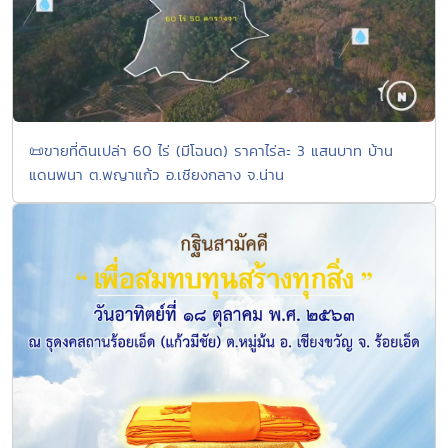
📜ขายที่ดินเปล่า 60 ไร่ (มีโฉนด) ราคาไร่ละ 3 แสนบาท บ้าน
แดนพนา ต.พญาแก้ว อ.เชียงกลาง จ.น่าน