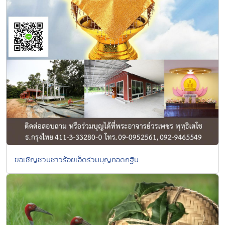
ขอเชิญชวนชาวร้อยเอ็ดร่วมบุญทอดกฐิน