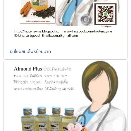
เอนไซม์สมุนไพรบ้วนปาก