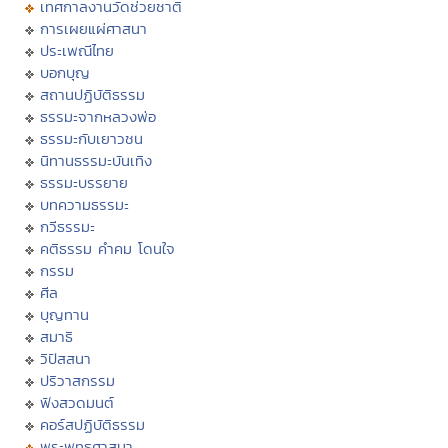
เทศกาลงานวัดช่วยชาติ
การเผยแผ่ศาสนา
ประเพณีไทย
บอกบุญ
สถานปฏิบัติธรรม
ธรรมะจากหลวงพ่อ
ธรรมะกับเยาวชน
นิทานธรรมะบันเทิง
ธรรมะบรรยาย
บทความธรรมะ
กวีธรรมะ
คติธรรม คำคม โดนใจ
กรรม
ศีล
บุญทาน
สมาธิ
วิปัสสนา
ปริวาสกรรม
ฟังสวดมนต์
คอร์สปฏิบัติธรรม
พระพุทธศาสนา