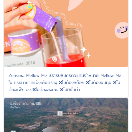
Zensora Mellow Me เปิดรับสมัครตัวแทนจำหน่าย Mellow Me
ในเครือทายาทแป้งเย็นตรางู ❌ไม่ต้องสต็อก ❌ไม่ต้องจมทุน ❌ไม่
ต้องแพ็กเอง ❌ไม่ต้องส่งเอง ❌ไม่มีขั้นต่ำ