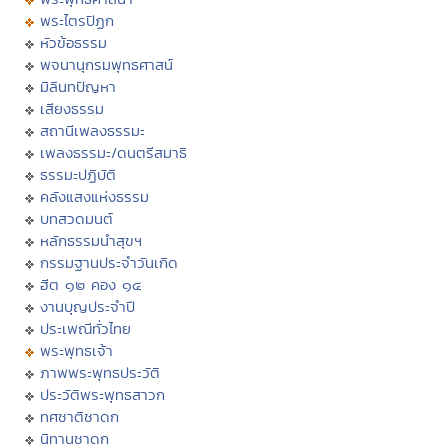
พระไตรปิฏก
หัวข้อธรรม
พจนานุกรมพุทธศาสน์
มิลินทปัญหา
เสียงธรรม
สถานีเพลงธรรมะ
เพลงธรรมะ/ดนตรีสมาธิ
ธรรมะปฏิบัติ
คลังแสงแห่งธรรม
บทสวดมนต์
หลักธรรมนำสุขฯ
กรรมฐานประจำวันเกิด
ฮีต ๑๒ คอง ๑๔
งานบุญประจำปี
ประเพณีทั่วไทย
พระพุทธเจ้า
ภาพพระพุทธประวัติ
ประวัติพระพุทธสาวก
ทศชาติชาดก
นิทานชาดก