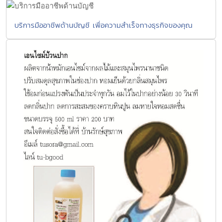
บริการมืออาชีพด้านบัญชี เพื่อความสำเร็จทางธุรกิจของคุณ