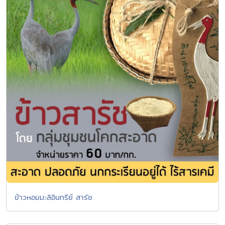
ข้าวหอมมะลิอินทรีย์ สารัช