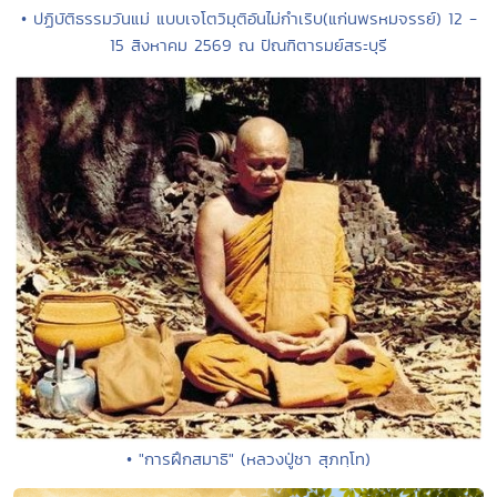
• ปฏิบัติธรรมวันแม่ แบบเจโตวิมุติอันไม่กำเริบ(แก่นพรหมจรรย์) 12 -
15 สิงหาคม 2569 ณ ปัณฑิตารมย์สระบุรี
• "การฝึกสมาธิ" (หลวงปู่ชา สุภทฺโท)