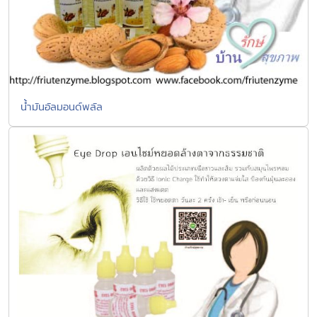
น้ำมันอัลมอนด์พลัล