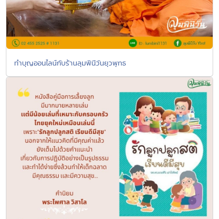
ทำบุญออนไลน์กับร้านลุมพินีวันยุวพุทธ