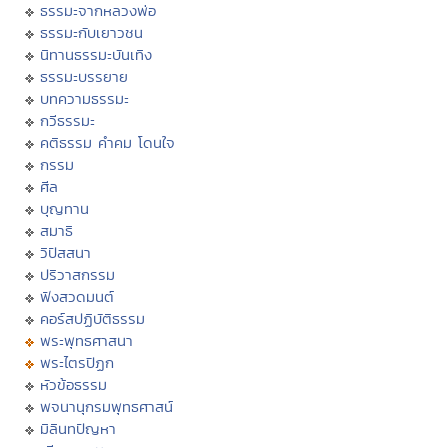
ธรรมะจากหลวงพ่อ
ธรรมะกับเยาวชน
นิทานธรรมะบันเทิง
ธรรมะบรรยาย
บทความธรรมะ
กวีธรรมะ
คติธรรม คำคม โดนใจ
กรรม
ศีล
บุญทาน
สมาธิ
วิปัสสนา
ปริวาสกรรม
ฟังสวดมนต์
คอร์สปฏิบัติธรรม
พระพุทธศาสนา
พระไตรปิฏก
หัวข้อธรรม
พจนานุกรมพุทธศาสน์
มิลินทปัญหา