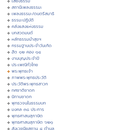
เสียงธรรม
สถานีเพลงธรรมะ
เพลงธรรมะ/ดนตรีสมาธิ
ธรรมะปฏิบัติ
คลังแสงแห่งธรรม
บทสวดมนต์
หลักธรรมนำสุขฯ
กรรมฐานประจำวันเกิด
ฮีต ๑๒ คอง ๑๔
งานบุญประจำปี
ประเพณีทั่วไทย
พระพุทธเจ้า
ภาพพระพุทธประวัติ
ประวัติพระพุทธสาวก
ทศชาติชาดก
นิทานชาดก
พุทธวจนในธรรมบท
มงคล ๓๘ ประการ
พุทธศาสนสุภาษิต
พุทธศาสนสุภาษิต ๖๒๑
สังเวชนียสถาน ๔ ตำบล