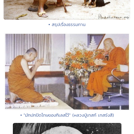
• สรุปเรื่องธรรมทาน
• "มักปกปิดโทษของกิเลสไว้" (หลวงปู่เทสก์ เทสรังสี)