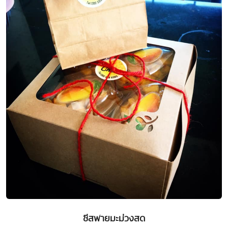
ชีสพายมะม่วงสด