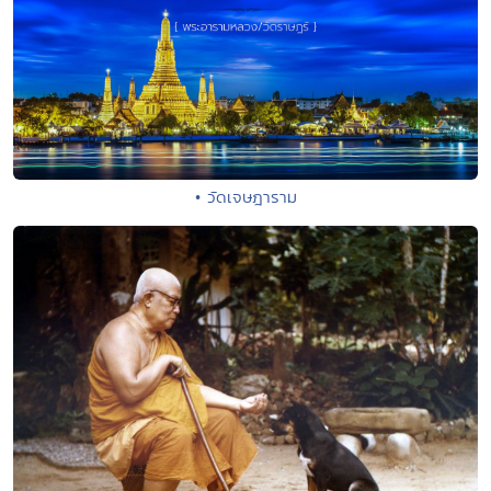
• วัดเจษฎาราม