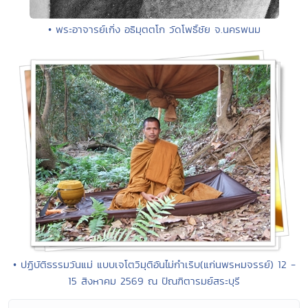
• พระอาจารย์เกิ่ง อธิมุตตโก วัดโพธิ์ชัย จ.นครพนม
• ปฏิบัติธรรมวันแม่ แบบเจโตวิมุติอันไม่กำเริบ(แก่นพรหมจรรย์) 12 -
15 สิงหาคม 2569 ณ ปัณฑิตารมย์สระบุรี